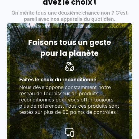
avez le choix !
Certifications ADEME / ISO 14001 pour le
On mérite tous une deuxième chance non ? C'est
traitement des déchets électroniques (DEEE)
Produits testés et vérifiés selon des standards
pareil avec nos appareils du quotidien.
rigoureux (80 à 100 points de contrôle en
fonction des produits)
Respect des normes RAEE, RoHS, et du
référentiel QualiRepar (bonus réparation)
Faisons tous un geste
pour la planète
Faites le choix du reconditionné.
Nous développons constamment notre
réseau de fournisseur de produits
reconditionnés pour vous offrir toujours
plus de références. Tous ces produits sont
testés sur plus de 50 points de contrôles !