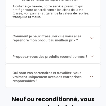
Ajoutez à ça
Leasi+
, notre service premium qui
protège votre appareil contre les aléas de la vie
(casse, vol, panne) et
garantie la valeur de reprise:
tranquille et malin.
Comment je peux m’assurer que vous allez
reprendre mon produit au meilleur prix ?
Nous sommes connecté à l’ensemble des plus gros
acteurs européens du marché ce qui nous permet de
mettre en concurrence de nombreuse offres et vous
garantir le meilleur prix de rachat. De plus, nous
Proposez-vous des produits reconditionnés ?
sommes rémunéré à la commission sur la valeur de
Nous proposons des produits neufs et
rachat du produit (cette commission est
reconditionnés. Nous travaillons exclusivement avec
exclusivement payé par les acheteurs).
des fournisseurs de renoms, ne proposons que des
produits officiels de grandes marques et du
Qui sont vos partenaires et travaillez-vous
reconditionné de haute qualité
vraiment uniquement avec des entreprises
responsables ?
Oui, chez Leasi, on sélectionne nos partenaires avec
soin, et
on travaille uniquement avec des acteurs
Français et Européen, engagés dans une démarche
écoresponsable, éthique, et de qualité.
Neuf ou reconditionné, vous
Labels environnementaux & qualité de nos partenaires
: