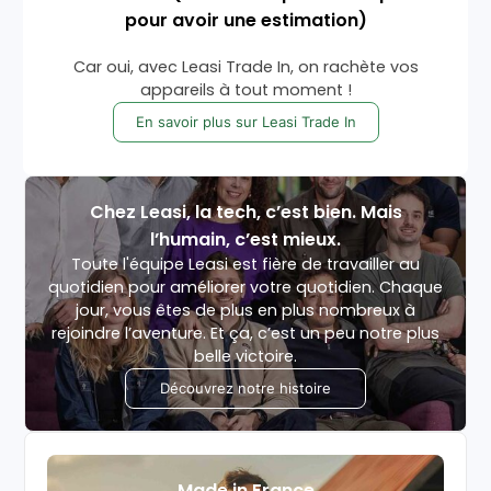
pour avoir une estimation)
Car oui, avec Leasi Trade In, on rachète vos
appareils à tout moment !
En savoir plus sur Leasi Trade In
Chez Leasi, la tech, c’est bien. Mais
l’humain, c’est mieux.
Toute l'équipe Leasi est fière de travailler au
quotidien pour améliorer votre quotidien. Chaque
jour, vous êtes de plus en plus nombreux à
rejoindre l’aventure. Et ça, c’est un peu notre plus
belle victoire.
Découvrez notre histoire
Made in France