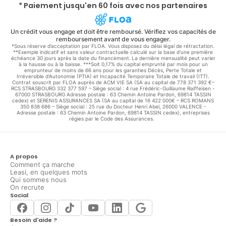
* Paiement jusqu'en 60 fois avec nos partenaires
Un crédit vous engage et doit être remboursé. Vérifiez vos capacités de
remboursement avant de vous engager.
*Sous réserve d’acceptation par FLOA. Vous disposez du délai légal de rétractation.
**Exemple indicatif et sans valeur contractuelle calculé sur la base d'une première
échéance 30 jours après la date du financement. La dernière mensualité peut varier
à la hausse ou à la baisse. ***Soit 0,17% du capital emprunté par mois pour un
emprunteur de moins de 66 ans pour les garanties Décès, Perte Totale et
Irréversible d'Autonomie (PTIA) et Incapacité Temporaire Totale de travail (ITT).
Contrat souscrit par FLOA auprès de ACM VIE SA (SA au capital de 778 371 392 €–
RCS STRASBOURG 332 377 597 – Siège social : 4 rue Frédéric-Guillaume Raiffeisen -
67000 STRASBOURG Adresse postale : 63 Chemin Antoine Pardon, 69814 TASSIN
cedex) et SERENIS ASSURANCES SA (SA au capital de 16 422 000€ – RCS ROMANS
350 838 686 – Siège social : 25 rue du Docteur Henri Abel, 26000 VALENCE -
Adresse postale : 63 Chemin Antoine Pardon, 69814 TASSIN cedex), entreprises
régies par le Code des Assurances.
A propos
Comment ça marche
Leasi, en quelques mots
Qui sommes nous
On recrute
Social
Besoin d'aide ?