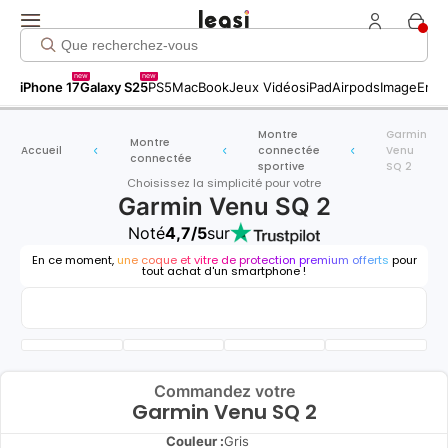
new
new
iPhone 17
Galaxy S25
PS5
MacBook
Jeux Vidéos
iPad
Airpods
Image
Entr
Montre
Garmin
Montre
Accueil
connectée
Venu
connectée
sportive
SQ 2
Choisissez la simplicité pour votre
Garmin Venu SQ 2
Noté
4,7/5
sur
En ce moment,
une coque et vitre de protection premium offerts
pour
tout achat d'un smartphone !
Commandez votre
Garmin Venu SQ 2
Couleur :
Gris