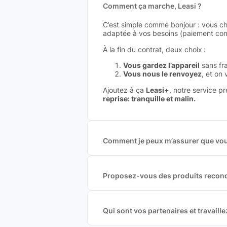
Comment ça marche, Leasi ?
C’est simple comme bonjour : vous ch
adaptée à vos besoins (paiement comp
À la fin du contrat, deux choix :
Vous gardez l’appareil
sans fra
Vous nous le renvoyez
, et on
Ajoutez à ça
Leasi+
, notre service p
reprise: tranquille et malin.
Comment je peux m’assurer que vous
Nous sommes connecté à l’ensemble 
offres et vous garantir le meilleur p
commission est exclusivement payé p
Proposez-vous des produits recond
Nous proposons des produits neufs e
produits officiels de grandes marques
Qui sont vos partenaires et travai
Oui, chez Leasi, on sélectionne nos p