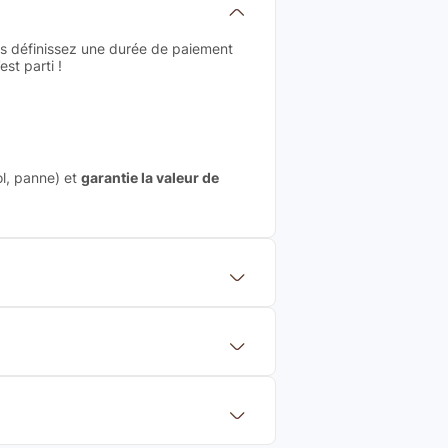
us définissez une durée de paiement
st parti !
ol, panne) et
garantie la valeur de
 mettre en concurrence de nombreuse
aleur de rachat du produit (cette
eurs de renoms, ne proposons que des
?
Français et Européen, engagés dans