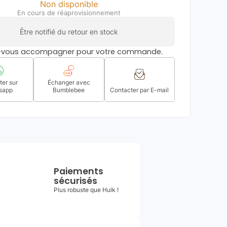
Non disponible
En cours de réaprovisionnement
Être notifié du retour en stock
s-vous accompagner pour votre commande.
er sur
Échanger avec
sapp
Bumblebee
Contacter par E-mail
Paiements
sécurisés
Plus robuste que Hulk !