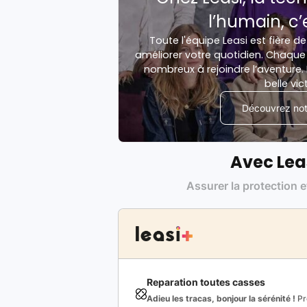
l’humain, c’
Toute l'équipe Leasi est fière de
améliorer votre quotidien. Chaque 
nombreux à rejoindre l’aventure. 
belle vic
Découvrez notr
Avec Lea
Assurer la protection e
Reparation toutes casses
Adieu les tracas, bonjour la sérénité !
Pro