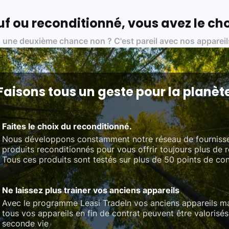
ue, et de qualité.
 nos partenaires :
f ou reconditionné, vous avez le cho
01 pour le traitement des déchets électroniques (DEEE)
 une deuxième chance non ? C'est pareil avec nos appareil
on des standards rigoureux (80 à 100 points de contrôle en fonction d
 et du référentiel QualiRepar (bonus réparation)
Faisons tous un geste pour la planèt
Faites le choix du reconditionné.
Nous développons constamment notre réseau de fourniss
produits reconditionnés pour vous offrir toujours plus de 
Tous ces produits sont testés sur plus de 50 points de con
Ne laissez plus trainer vos anciens appareils
Avec le programme Leasi TradeIn vos anciens appareils ma
tous vos appareils en fin de contrat peuvent être valorisés
seconde vie