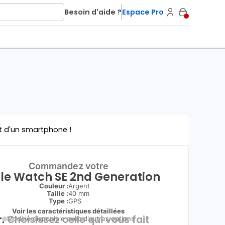
Besoin d'aide ?
Espace Pro
t d'un smartphone !
Commandez votre
le Watch SE 2nd Generation
Couleur :
Argent
Taille :
40 mm
Type
:
GPS
Voir les caractéristiques détaillées
.
Choisissez celle qui vous fait
Modèle disponible avec d'autres options