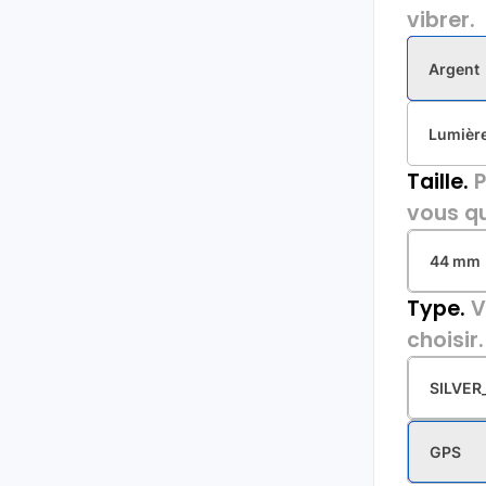
vibrer.
Argent
Lumière
Taille.
P
vous qu
44 mm
Type.
V
choisir.
SILVE
GPS