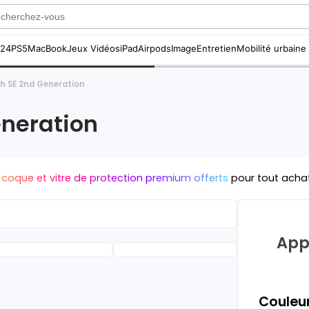
S24
PS5
MacBook
Jeux Vidéos
iPad
Airpods
Image
Entretien
Mobilité urbaine
h SE 2nd Generation
neration
 coque et vitre de protection premium offerts
pour tout acha
App
Couleur