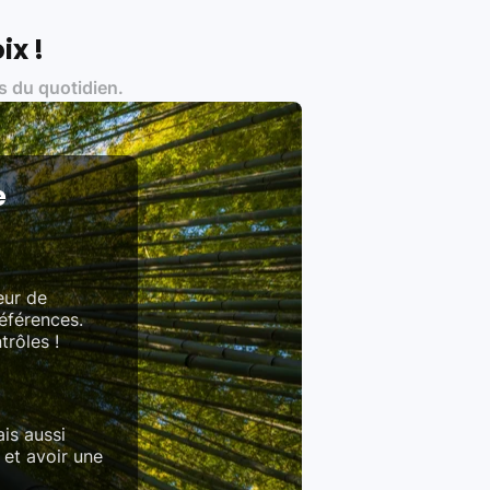
ix !
s du quotidien.
es produits)
e
eur de
références.
trôles !
is aussi
 et avoir une