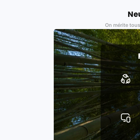
une démarche écoresponsable, éthiq
Labels environnementaux & qualité de
Neu
Certifications ADEME / ISO 140
On mérite tous
Produits testés et vérifiés sel
Respect des normes RAEE, RoHS,