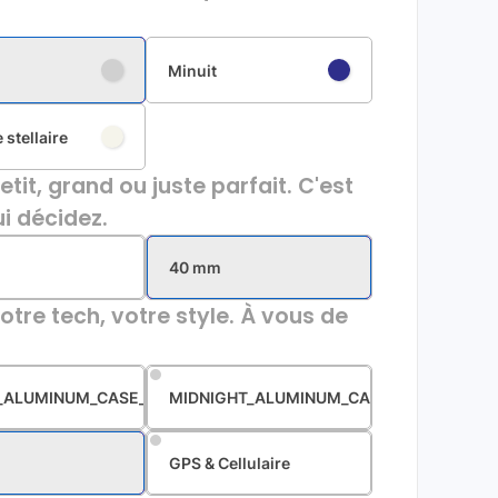
Minuit
 stellaire
etit, grand ou juste parfait. C'est
i décidez.
40 mm
otre tech, votre style. À vous de
R_ALUMINUM_CASE_STORM_BLUE_SPORT_BAND
MIDNIGHT_ALUMINUM_CASE_MIDNIGHT_S
GPS & Cellulaire