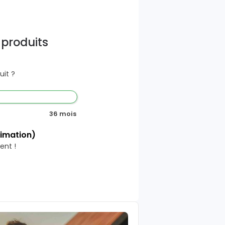
 produits
it ?
36 mois
timation)
ent !