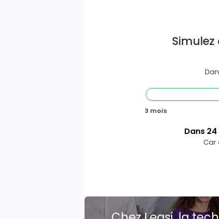
Simulez 
Dan
3 mois
Dans
24
Car 
Chez Leasi, la tech