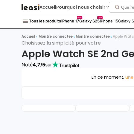
Accueil
Pourquoi nous choisir ?
new
new
Tous les produits
iPhone 17
Galaxy S25
iPhone 15
Galaxy 
Accueil
Montre connectée
Montre connectée
Apple Watc
Choisissez la simplicité pour votre
Apple Watch SE 2nd Ge
Noté
4,7/5
sur
En ce moment,
une