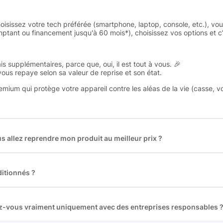
oisissez votre tech préférée (smartphone, laptop, console, etc.), vo
tant ou financement jusqu'à 60 mois*), choisissez vos options et c’e
is supplémentaires, parce que, oui, il est tout à vous. 🎉
 vous repaye selon sa valeur de reprise et son état.
remium qui protège votre appareil contre les aléas de la vie (casse, v
 allez reprendre mon produit au meilleur prix ?
des plus gros acteurs européens du marché ce qui nous permet de
rix de rachat. De plus, nous sommes rémunéré à la commission sur la v
ar les acheteurs).
itionnés ?
t reconditionnés. Nous travaillons exclusivement avec des fourniss
 et du reconditionné de haute qualité
llez-vous vraiment uniquement avec des entreprises responsables 
artenaires avec soin, et
on travaille uniquement avec des acteurs 