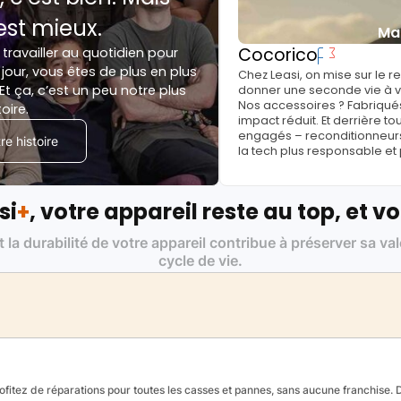
est mieux.
Ma
Cocorico
 travailler au quotidien pour
jour, vous êtes de plus en plus
Chez Leasi, on mise sur le 
Et ça, c’est un peu notre plus
donner une seconde vie à vo
Nos accessoires ? Fabriqués
toire.
impact réduit. Et derrière to
engagés – reconditionneurs, 
e histoire
la tech plus responsable et
si
+
, votre appareil reste au top, et vo
t la durabilité de votre appareil contribue à préserver sa va
cycle de vie.
fitez de réparations pour toutes les casses et pannes, sans aucune franchise. Da