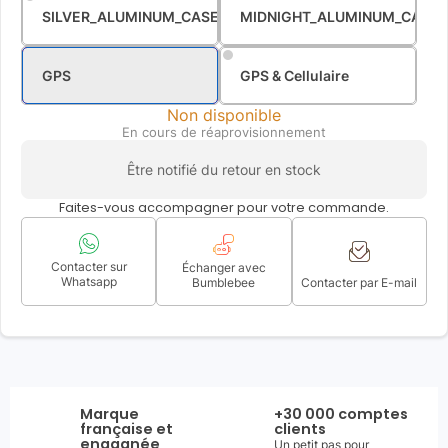
SILVER_ALUMINUM_CASE_STORM_BLUE_SPORT_BAND
MIDNIGHT_ALUMINUM_CASE_
GPS
GPS & Cellulaire
Non disponible
En cours de réaprovisionnement
Être notifié du retour en stock
Faites-vous accompagner pour votre commande.
Contacter sur
Échanger avec
Whatsapp
Bumblebee
Contacter par E-mail
Marque
+30 000 comptes
française et
clients
engagnée
Un petit pas pour