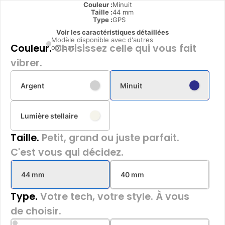
Couleur :
Minuit
Taille :
44 mm
Type
:
GPS
Voir les caractéristiques détaillées
Modèle disponible avec d'autres
Couleur.
Choisissez celle qui vous fait
options
vibrer.
Argent
Minuit
Lumière stellaire
Taille.
Petit, grand ou juste parfait.
C'est vous qui décidez.
44 mm
40 mm
Type.
Votre tech, votre style. À vous
de choisir.