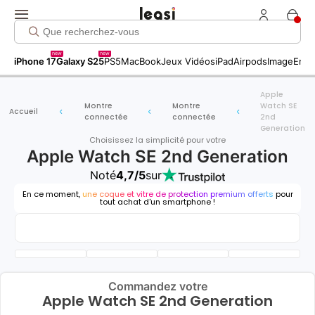
new
new
iPhone 17
Galaxy S25
PS5
MacBook
Jeux Vidéos
iPad
Airpods
Image
Entr
Apple
Montre
Montre
Watch SE
Accueil
connectée
connectée
2nd
Generation
Choisissez la simplicité pour votre
Apple Watch SE 2nd Generation
Noté
4,7/5
sur
En ce moment,
une coque et vitre de protection premium offerts
pour
tout achat d'un smartphone !
Commandez votre
Apple Watch SE 2nd Generation