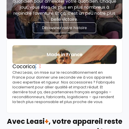
quotidien pour améliorer votre quotidien. Chaque
jour, vous êtes de plus en plus nombreux à
rejoindre l’aventure. Et ça, c’est un peu notre plus
belle victoire.
Découvrez notre histoire
Made in France
Cocorico
Chez Leasi, on mise sur le reconditionnement en
France pour donner une seconde vie à vos appareils
avec expertise et rigueur. Nos accessoires ? Fabriqués
localement pour allier qualité et impact réduit. Et
derrière tout ça, des partenaires français engagés –
reconditionneurs, fabricants, logisticiens – qui rendent
la tech plus responsable et plus proche de vous.
Avec Leasi
+
, votre appareil reste