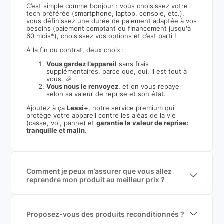
C’est simple comme bonjour : vous choisissez votre
tech préférée (smartphone, laptop, console, etc.),
vous définissez une durée de paiement adaptée à vos
besoins (paiement comptant ou financement jusqu'à
60 mois*), choisissez vos options et c’est parti !
À la fin du contrat, deux choix :
Vous gardez l’appareil
sans frais
supplémentaires, parce que, oui, il est tout à
vous. 🎉
Vous nous le renvoyez
, et on vous repaye
selon sa valeur de reprise et son état.
Ajoutez à ça
Leasi+
, notre service premium qui
protège votre appareil contre les aléas de la vie
(casse, vol, panne) et
garantie la valeur de reprise:
tranquille et malin.
Comment je peux m’assurer que vous allez
reprendre mon produit au meilleur prix ?
Nous sommes connecté à l’ensemble des plus gros
acteurs européens du marché ce qui nous permet de
mettre en concurrence de nombreuse offres et vous
garantir le meilleur prix de rachat. De plus, nous
Proposez-vous des produits reconditionnés ?
sommes rémunéré à la commission sur la valeur de
Nous proposons des produits neufs et