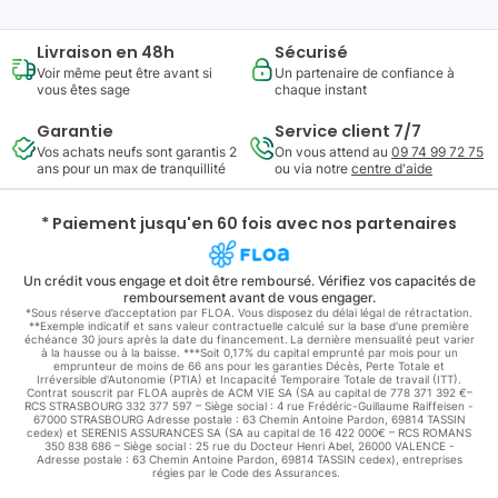
Livraison en 48h
Sécurisé
Voir même peut être avant si
Un partenaire de confiance à
vous êtes sage
chaque instant
Garantie
Service client 7/7
Vos achats neufs sont garantis 2
On vous attend au
09 74 99 72 75
ans pour un max de tranquillité
ou via notre
centre d'aide
* Paiement jusqu'en 60 fois avec nos partenaires
Un crédit vous engage et doit être remboursé. Vérifiez vos capacités de
remboursement avant de vous engager.
*Sous réserve d’acceptation par FLOA. Vous disposez du délai légal de rétractation.
**Exemple indicatif et sans valeur contractuelle calculé sur la base d'une première
échéance 30 jours après la date du financement. La dernière mensualité peut varier
à la hausse ou à la baisse. ***Soit 0,17% du capital emprunté par mois pour un
emprunteur de moins de 66 ans pour les garanties Décès, Perte Totale et
Irréversible d'Autonomie (PTIA) et Incapacité Temporaire Totale de travail (ITT).
Contrat souscrit par FLOA auprès de ACM VIE SA (SA au capital de 778 371 392 €–
RCS STRASBOURG 332 377 597 – Siège social : 4 rue Frédéric-Guillaume Raiffeisen -
67000 STRASBOURG Adresse postale : 63 Chemin Antoine Pardon, 69814 TASSIN
cedex) et SERENIS ASSURANCES SA (SA au capital de 16 422 000€ – RCS ROMANS
350 838 686 – Siège social : 25 rue du Docteur Henri Abel, 26000 VALENCE -
Adresse postale : 63 Chemin Antoine Pardon, 69814 TASSIN cedex), entreprises
régies par le Code des Assurances.