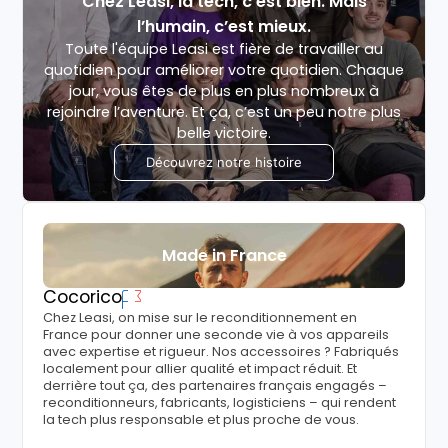
Chez Leasi, la tech, c’est bien. Mais
l’humain, c’est mieux.
Toute l'équipe Leasi est fière de travailler au
quotidien pour améliorer votre quotidien. Chaque
jour, vous êtes de plus en plus nombreux à
rejoindre l’aventure. Et ça, c’est un peu notre plus
belle victoire.
Découvrez notre histoire
Made in France
Cocorico
Chez Leasi, on mise sur le reconditionnement en
France pour donner une seconde vie à vos appareils
avec expertise et rigueur. Nos accessoires ? Fabriqués
localement pour allier qualité et impact réduit. Et
derrière tout ça, des partenaires français engagés –
reconditionneurs, fabricants, logisticiens – qui rendent
la tech plus responsable et plus proche de vous.