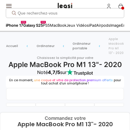
new
new
iPhone 17
Galaxy S25
PS5
MacBook
Jeux Vidéos
iPad
Airpods
Image
Entr
Apple
Ordinateur
MacBook
Accueil
Ordinateur
portable
Pro M1
13"- 2020
Choisissez la simplicité pour votre
Apple MacBook Pro M1 13"- 2020
Noté
4,7/5
sur
En ce moment,
une coque et vitre de protection premium offerts
pour
tout achat d'un smartphone !
Commandez votre
Apple MacBook Pro M1 13"- 2020