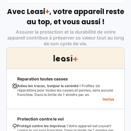
Avec Leasi
+
, votre appareil reste
au top, et vous aussi !
Assurer la protection et la durabilité de votre
appareil contribue à préserver sa valeur tout au long
de son cycle de vie.
Reparation toutes casses
Adieu les tracas, bonjour la sérénité !
Profitez de
réparations pour toutes les casses et pannes, sans aucune
franchise. Dans la limite de 1 sinistre par an.
Inclus
Protection contre le vol
Protégé contre les imprévus !
Votre appareil est couvert
contre le vol sans franchise. Dans la limite de 1 sinistre par