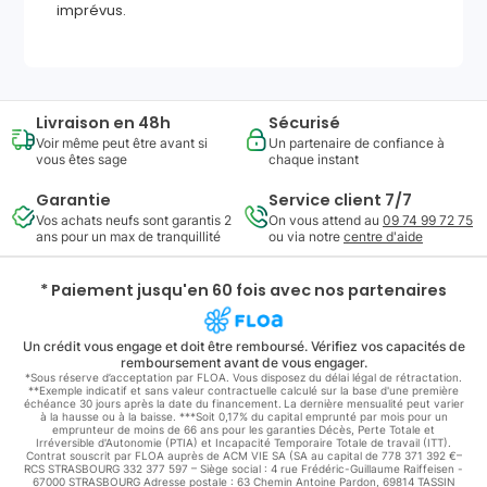
imprévus.
Livraison en 48h
Sécurisé
Voir même peut être avant si
Un partenaire de confiance à
vous êtes sage
chaque instant
Garantie
Service client 7/7
Vos achats neufs sont garantis 2
On vous attend au
09 74 99 72 75
ans pour un max de tranquillité
ou via notre
centre d'aide
* Paiement jusqu'en 60 fois avec nos partenaires
Un crédit vous engage et doit être remboursé. Vérifiez vos capacités de
remboursement avant de vous engager.
*Sous réserve d’acceptation par FLOA. Vous disposez du délai légal de rétractation.
**Exemple indicatif et sans valeur contractuelle calculé sur la base d'une première
échéance 30 jours après la date du financement. La dernière mensualité peut varier
à la hausse ou à la baisse. ***Soit 0,17% du capital emprunté par mois pour un
emprunteur de moins de 66 ans pour les garanties Décès, Perte Totale et
Irréversible d'Autonomie (PTIA) et Incapacité Temporaire Totale de travail (ITT).
Contrat souscrit par FLOA auprès de ACM VIE SA (SA au capital de 778 371 392 €–
RCS STRASBOURG 332 377 597 – Siège social : 4 rue Frédéric-Guillaume Raiffeisen -
67000 STRASBOURG Adresse postale : 63 Chemin Antoine Pardon, 69814 TASSIN