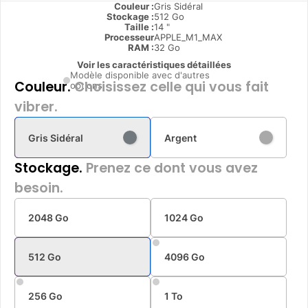
Couleur :
Gris Sidéral
Stockage :
512 Go
Taille :
14 "
Processeur
APPLE_M1_MAX
RAM :
32 Go
Voir les caractéristiques détaillées
Modèle disponible avec d'autres
Couleur.
Choisissez celle qui vous fait
options
vibrer.
Gris Sidéral
Argent
Stockage.
Prenez ce dont vous avez
besoin.
2048 Go
1024 Go
512 Go
4096 Go
256 Go
1 To