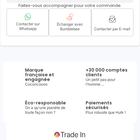
Faites-vous accompagner pour votre commande.
Contacter sur
Échanger avec
Whatsapp
Bumblebee
Contacter par E-mail
Marque
+30 000 comptes
française et
clients
engagnée
Un petit pas pour
Cocoricoooo
l'homme ...
Éco-responsable
Paiements
sécurisés
On a qu'une planète de
toute façon non ?
Plus robuste que Hulk !