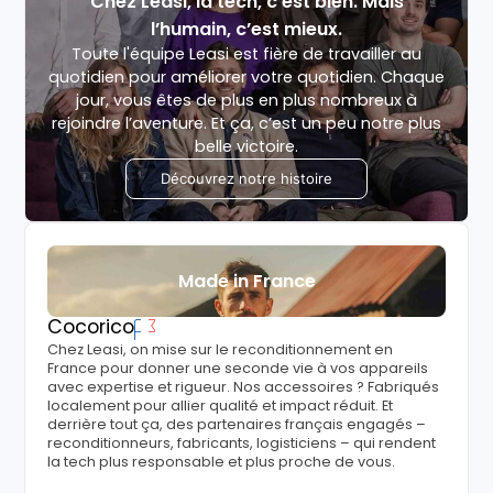
Chez Leasi, la tech, c’est bien. Mais
l’humain, c’est mieux.
Toute l'équipe Leasi est fière de travailler au
quotidien pour améliorer votre quotidien. Chaque
jour, vous êtes de plus en plus nombreux à
rejoindre l’aventure. Et ça, c’est un peu notre plus
belle victoire.
Découvrez notre histoire
Made in France
Cocorico
Chez Leasi, on mise sur le reconditionnement en
France pour donner une seconde vie à vos appareils
avec expertise et rigueur. Nos accessoires ? Fabriqués
localement pour allier qualité et impact réduit. Et
derrière tout ça, des partenaires français engagés –
reconditionneurs, fabricants, logisticiens – qui rendent
la tech plus responsable et plus proche de vous.