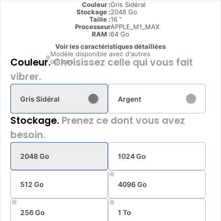
Couleur :
Gris Sidéral
Stockage :
2048 Go
Taille :
16 "
Processeur
APPLE_M1_MAX
RAM :
64 Go
Voir les caractéristiques détaillées
Modèle disponible avec d'autres
Couleur.
Choisissez celle qui vous fait
options
vibrer.
Gris Sidéral
Argent
Stockage.
Prenez ce dont vous avez
besoin.
2048 Go
1024 Go
512 Go
4096 Go
256 Go
1 To