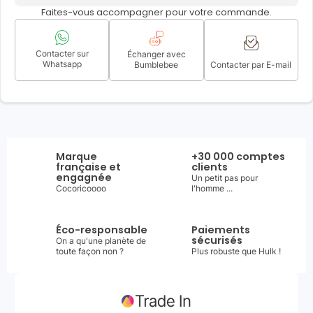
Faites-vous accompagner pour votre commande.
Contacter sur
Échanger avec
Whatsapp
Bumblebee
Contacter par E-mail
Marque
+30 000 comptes
française et
clients
engagnée
Un petit pas pour
Cocoricoooo
l'homme ...
Éco-responsable
Paiements
sécurisés
On a qu'une planète de
toute façon non ?
Plus robuste que Hulk !