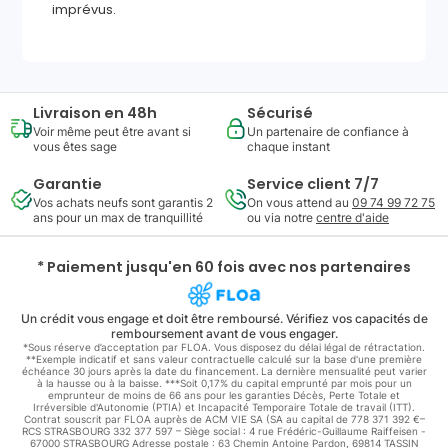
imprévus.
Livraison en 48h
Sécurisé
Voir même peut être avant si
Un partenaire de confiance à
vous êtes sage
chaque instant
Garantie
Service client 7/7
Vos achats neufs sont garantis 2
On vous attend au
09 74 99 72 75
ans pour un max de tranquillité
ou via notre
centre d'aide
* Paiement jusqu'en 60 fois avec nos partenaires
Un crédit vous engage et doit être remboursé. Vérifiez vos capacités de
remboursement avant de vous engager.
*Sous réserve d’acceptation par FLOA. Vous disposez du délai légal de rétractation.
**Exemple indicatif et sans valeur contractuelle calculé sur la base d'une première
échéance 30 jours après la date du financement. La dernière mensualité peut varier
à la hausse ou à la baisse. ***Soit 0,17% du capital emprunté par mois pour un
emprunteur de moins de 66 ans pour les garanties Décès, Perte Totale et
Irréversible d'Autonomie (PTIA) et Incapacité Temporaire Totale de travail (ITT).
Contrat souscrit par FLOA auprès de ACM VIE SA (SA au capital de 778 371 392 €–
RCS STRASBOURG 332 377 597 – Siège social : 4 rue Frédéric-Guillaume Raiffeisen -
67000 STRASBOURG Adresse postale : 63 Chemin Antoine Pardon, 69814 TASSIN