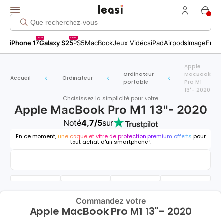
new
new
iPhone 17
Galaxy S25
PS5
MacBook
Jeux Vidéos
iPad
Airpods
Image
Entr
Apple
Ordinateur
MacBook
Accueil
Ordinateur
portable
Pro M1
13"- 2020
Choisissez la simplicité pour votre
Apple MacBook Pro M1 13"- 2020
Noté
4,7/5
sur
En ce moment,
une coque et vitre de protection premium offerts
pour
tout achat d'un smartphone !
Commandez votre
Apple MacBook Pro M1 13"- 2020