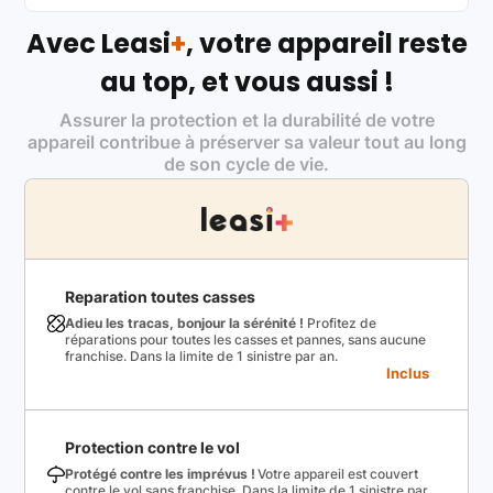
Avec Leasi
+
, votre appareil reste
au top, et vous aussi !
Assurer la protection et la durabilité de votre
appareil contribue à préserver sa valeur tout au long
de son cycle de vie.
Reparation toutes casses
Adieu les tracas, bonjour la sérénité !
Profitez de
réparations pour toutes les casses et pannes, sans aucune
franchise. Dans la limite de 1 sinistre par an.
Inclus
Protection contre le vol
Protégé contre les imprévus !
Votre appareil est couvert
contre le vol sans franchise. Dans la limite de 1 sinistre par