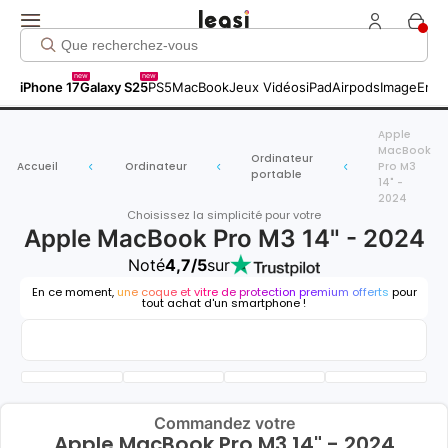
new
new
iPhone 17
Galaxy S25
PS5
MacBook
Jeux Vidéos
iPad
Airpods
Image
Entr
Apple
MacBook
Ordinateur
Accueil
Ordinateur
Pro M3
portable
14" -
2024
Choisissez la simplicité pour votre
Apple MacBook Pro M3 14" - 2024
Noté
4,7/5
sur
En ce moment,
une coque et vitre de protection premium offerts
pour
tout achat d'un smartphone !
Commandez votre
Apple MacBook Pro M3 14" - 2024