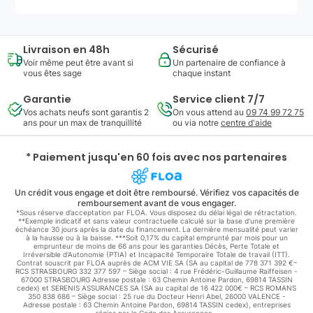
Livraison en 48h
Sécurisé
Voir même peut être avant si
Un partenaire de confiance à
vous êtes sage
chaque instant
Garantie
Service client 7/7
Vos achats neufs sont garantis 2
On vous attend au
09 74 99 72 75
ans pour un max de tranquillité
ou via notre
centre d'aide
* Paiement jusqu'en 60 fois avec nos partenaires
Un crédit vous engage et doit être remboursé. Vérifiez vos capacités de
remboursement avant de vous engager.
*Sous réserve d’acceptation par FLOA. Vous disposez du délai légal de rétractation.
**Exemple indicatif et sans valeur contractuelle calculé sur la base d'une première
échéance 30 jours après la date du financement. La dernière mensualité peut varier
à la hausse ou à la baisse. ***Soit 0,17% du capital emprunté par mois pour un
emprunteur de moins de 66 ans pour les garanties Décès, Perte Totale et
Irréversible d'Autonomie (PTIA) et Incapacité Temporaire Totale de travail (ITT).
Contrat souscrit par FLOA auprès de ACM VIE SA (SA au capital de 778 371 392 €–
RCS STRASBOURG 332 377 597 – Siège social : 4 rue Frédéric-Guillaume Raiffeisen -
67000 STRASBOURG Adresse postale : 63 Chemin Antoine Pardon, 69814 TASSIN
cedex) et SERENIS ASSURANCES SA (SA au capital de 16 422 000€ – RCS ROMANS
350 838 686 – Siège social : 25 rue du Docteur Henri Abel, 26000 VALENCE -
Adresse postale : 63 Chemin Antoine Pardon, 69814 TASSIN cedex), entreprises