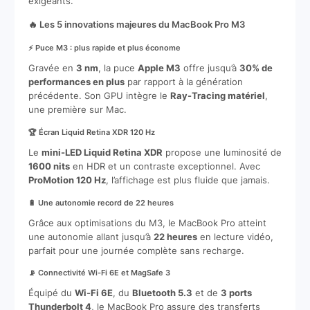
exigeants.
🔥 Les 5 innovations majeures du MacBook Pro M3
⚡ Puce M3 : plus rapide et plus économe
Gravée en
3 nm
, la puce
Apple M3
offre jusqu’à
30% de
performances en plus
par rapport à la génération
précédente. Son GPU intègre le
Ray-Tracing matériel
,
une première sur Mac.
🏆 Écran Liquid Retina XDR 120 Hz
Le
mini-LED Liquid Retina XDR
propose une luminosité de
1600 nits
en HDR et un contraste exceptionnel. Avec
ProMotion 120 Hz
, l’affichage est plus fluide que jamais.
🔋 Une autonomie record de 22 heures
Grâce aux optimisations du M3, le MacBook Pro atteint
une autonomie allant jusqu’à
22 heures
en lecture vidéo,
parfait pour une journée complète sans recharge.
📡 Connectivité Wi-Fi 6E et MagSafe 3
Équipé du
Wi-Fi 6E
, du
Bluetooth 5.3
et de
3 ports
Thunderbolt 4
, le MacBook Pro assure des transferts