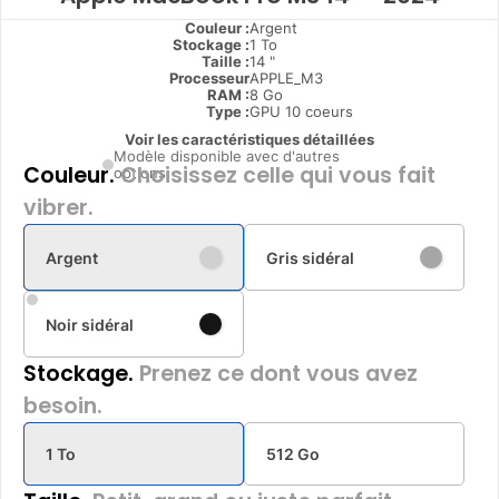
Couleur :
Argent
Stockage :
1 To
Taille :
14 "
Processeur
APPLE_M3
RAM :
8 Go
Type
:
GPU 10 coeurs
Voir les caractéristiques détaillées
Modèle disponible avec d'autres
Couleur.
Choisissez celle qui vous fait
options
vibrer.
Argent
Gris sidéral
Noir sidéral
Stockage.
Prenez ce dont vous avez
besoin.
1 To
512 Go