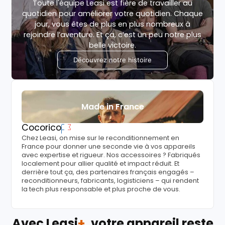
Toute l'équipe Leasi est fière de travailler au
quotidien pour améliorer votre quotidien. Chaque
jour, vous êtes de plus en plus nombreux à
rejoindre l’aventure. Et ça, c’est un peu notre plus
belle victoire.
Découvrez notre histoire
Made in France
Cocorico
Chez Leasi, on mise sur le reconditionnement en
France pour donner une seconde vie à vos appareils
avec expertise et rigueur. Nos accessoires ? Fabriqués
localement pour allier qualité et impact réduit. Et
derrière tout ça, des partenaires français engagés –
reconditionneurs, fabricants, logisticiens – qui rendent
la tech plus responsable et plus proche de vous.
Avec Leasi
+
, votre appareil reste