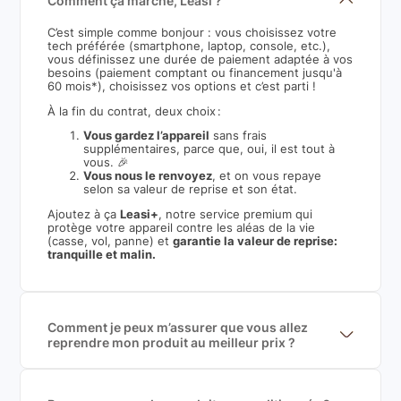
Comment ça marche, Leasi ?
C’est simple comme bonjour : vous choisissez votre
tech préférée (smartphone, laptop, console, etc.),
vous définissez une durée de paiement adaptée à vos
besoins (paiement comptant ou financement jusqu'à
60 mois*), choisissez vos options et c’est parti !
À la fin du contrat, deux choix :
Vous gardez l’appareil
sans frais
supplémentaires, parce que, oui, il est tout à
vous. 🎉
Vous nous le renvoyez
, et on vous repaye
selon sa valeur de reprise et son état.
Ajoutez à ça
Leasi+
, notre service premium qui
protège votre appareil contre les aléas de la vie
(casse, vol, panne) et
garantie la valeur de reprise:
tranquille et malin.
Comment je peux m’assurer que vous allez
reprendre mon produit au meilleur prix ?
Nous sommes connecté à l’ensemble des plus gros
acteurs européens du marché ce qui nous permet de
mettre en concurrence de nombreuse offres et vous
garantir le meilleur prix de rachat. De plus, nous