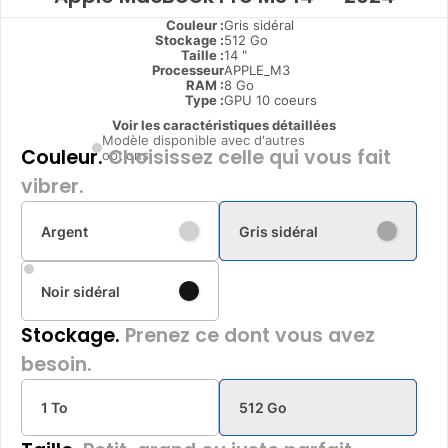
Couleur :
Gris sidéral
Stockage :
512 Go
Taille :
14 "
Processeur
APPLE_M3
RAM :
8 Go
Type
:
GPU 10 coeurs
Voir les caractéristiques détaillées
Modèle disponible avec d'autres
Couleur.
Choisissez celle qui vous fait
options
vibrer.
Argent
Gris sidéral
Noir sidéral
Stockage.
Prenez ce dont vous avez
besoin.
1 To
512 Go