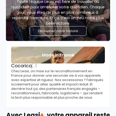
Toute l'équipe Leasi est fière de travailler au
quotidien pour améliorer votre quotidien. Chaque
jour, vous êtes de plus en plus nombreux à
rejoindre l’aventure. Et ça, c’est un peu notre plus
belle victoire.
Découvrez notre histoire
Made in France
Cocorico
Chez Leasi, on mise sur le reconditionnement en
France pour donner une seconde vie à vos appareils
avec expertise et rigueur. Nos accessoires ? Fabriqués
localement pour allier qualité et impact réduit. Et
derrière tout ça, des partenaires français engagés –
reconditionneurs, fabricants, logisticiens – qui rendent
la tech plus responsable et plus proche de vous.
Avec Leasi
+
, votre appareil reste