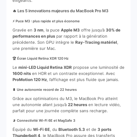
exigeants.
🔥 Les 5 innovations majeures du MacBook Pro M3
⚡ Puce M3 : plus rapide et plus économe
Gravée en
3 nm
, la puce
Apple M3
offre jusqu’à
30% de
performances en plus
par rapport à la génération
précédente. Son GPU intègre le
Ray-Tracing matériel
,
une première sur Mac.
🏆 Écran Liquid Retina XDR 120 Hz
Le
mini-LED Liquid Retina XDR
propose une luminosité de
1600 nits
en HDR et un contraste exceptionnel. Avec
ProMotion 120 Hz
, l’affichage est plus fluide que jamais.
🔋 Une autonomie record de 22 heures
Grâce aux optimisations du M3, le MacBook Pro atteint
une autonomie allant jusqu’à
22 heures
en lecture vidéo,
parfait pour une journée complète sans recharge.
📡 Connectivité Wi-Fi 6E et MagSafe 3
Équipé du
Wi-Fi 6E
, du
Bluetooth 5.3
et de
3 ports
Thunderbolt 4
, le MacBook Pro assure des transferts