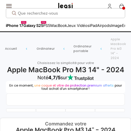
new
new
iPhone 17
Galaxy S25
PS5
MacBook
Jeux Vidéos
iPad
Airpods
Image
Entr
Apple
MacBook
Ordinateur
Accueil
Ordinateur
Pro M3
portable
14" -
2024
Choisissez la simplicité pour votre
Apple MacBook Pro M3 14" - 2024
Noté
4,7/5
sur
En ce moment,
une coque et vitre de protection premium offerts
pour
tout achat d'un smartphone !
Commandez votre
Apple MacBook Pro M3 14" - 2024