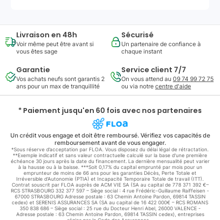
Livraison en 48h
Sécurisé
Voir même peut être avant si
Un partenaire de confiance à
vous êtes sage
chaque instant
Garantie
Service client 7/7
Vos achats neufs sont garantis 2
On vous attend au
09 74 99 72 75
ans pour un max de tranquillité
ou via notre
centre d'aide
* Paiement jusqu'en 60 fois avec nos partenaires
Un crédit vous engage et doit être remboursé. Vérifiez vos capacités de
remboursement avant de vous engager.
*Sous réserve d’acceptation par FLOA. Vous disposez du délai légal de rétractation.
**Exemple indicatif et sans valeur contractuelle calculé sur la base d'une première
échéance 30 jours après la date du financement. La dernière mensualité peut varier
à la hausse ou à la baisse. ***Soit 0,17% du capital emprunté par mois pour un
emprunteur de moins de 66 ans pour les garanties Décès, Perte Totale et
Irréversible d'Autonomie (PTIA) et Incapacité Temporaire Totale de travail (ITT).
Contrat souscrit par FLOA auprès de ACM VIE SA (SA au capital de 778 371 392 €–
RCS STRASBOURG 332 377 597 – Siège social : 4 rue Frédéric-Guillaume Raiffeisen -
67000 STRASBOURG Adresse postale : 63 Chemin Antoine Pardon, 69814 TASSIN
cedex) et SERENIS ASSURANCES SA (SA au capital de 16 422 000€ – RCS ROMANS
350 838 686 – Siège social : 25 rue du Docteur Henri Abel, 26000 VALENCE -
Adresse postale : 63 Chemin Antoine Pardon, 69814 TASSIN cedex), entreprises