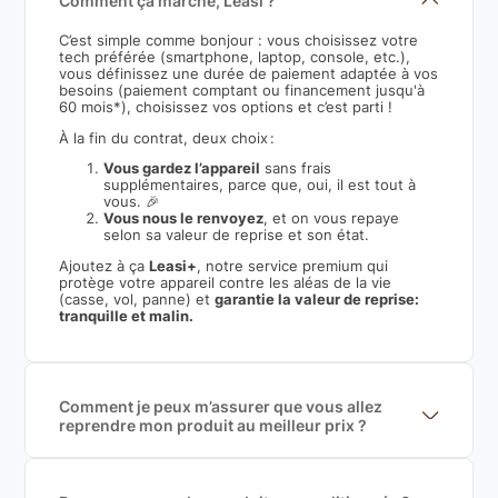
Comment ça marche, Leasi ?
C’est simple comme bonjour : vous choisissez votre
tech préférée (smartphone, laptop, console, etc.),
vous définissez une durée de paiement adaptée à vos
besoins (paiement comptant ou financement jusqu'à
60 mois*), choisissez vos options et c’est parti !
À la fin du contrat, deux choix :
Vous gardez l’appareil
sans frais
supplémentaires, parce que, oui, il est tout à
vous. 🎉
Vous nous le renvoyez
, et on vous repaye
selon sa valeur de reprise et son état.
Ajoutez à ça
Leasi+
, notre service premium qui
protège votre appareil contre les aléas de la vie
(casse, vol, panne) et
garantie la valeur de reprise:
tranquille et malin.
Comment je peux m’assurer que vous allez
reprendre mon produit au meilleur prix ?
Nous sommes connecté à l’ensemble des plus gros
acteurs européens du marché ce qui nous permet de
mettre en concurrence de nombreuse offres et vous
garantir le meilleur prix de rachat. De plus, nous