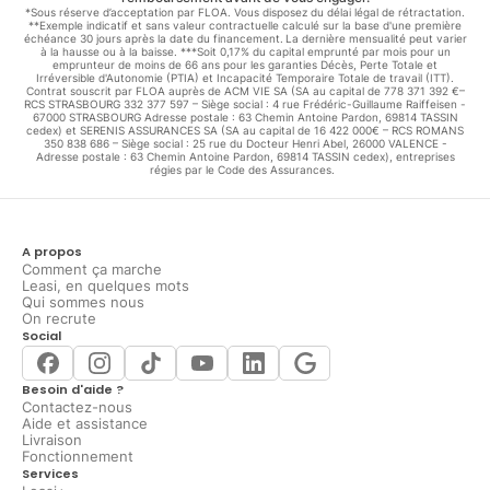
*Sous réserve d’acceptation par FLOA. Vous disposez du délai légal de rétractation.
**Exemple indicatif et sans valeur contractuelle calculé sur la base d'une première
échéance 30 jours après la date du financement. La dernière mensualité peut varier
à la hausse ou à la baisse. ***Soit 0,17% du capital emprunté par mois pour un
emprunteur de moins de 66 ans pour les garanties Décès, Perte Totale et
Irréversible d'Autonomie (PTIA) et Incapacité Temporaire Totale de travail (ITT).
Contrat souscrit par FLOA auprès de ACM VIE SA (SA au capital de 778 371 392 €–
RCS STRASBOURG 332 377 597 – Siège social : 4 rue Frédéric-Guillaume Raiffeisen -
67000 STRASBOURG Adresse postale : 63 Chemin Antoine Pardon, 69814 TASSIN
cedex) et SERENIS ASSURANCES SA (SA au capital de 16 422 000€ – RCS ROMANS
350 838 686 – Siège social : 25 rue du Docteur Henri Abel, 26000 VALENCE -
Adresse postale : 63 Chemin Antoine Pardon, 69814 TASSIN cedex), entreprises
régies par le Code des Assurances.
A propos
Comment ça marche
Leasi, en quelques mots
Qui sommes nous
On recrute
Social
Besoin d'aide ?
Contactez-nous
Aide et assistance
Livraison
Fonctionnement
Services