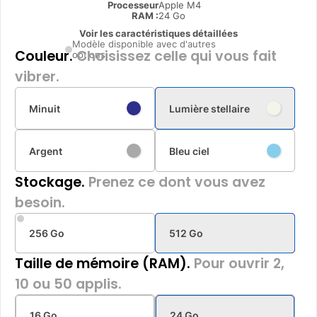
Processeur
Apple M4
RAM :
24 Go
Voir les caractéristiques détaillées
Modèle disponible avec d'autres
Couleur.
Choisissez celle qui vous fait
options
vibrer.
Minuit
Lumière stellaire
Argent
Bleu ciel
Stockage.
Prenez ce dont vous avez
besoin.
256 Go
512 Go
Taille de mémoire (RAM).
Pour ouvrir 2,
10 ou 50 applis.
16 Go
24 Go