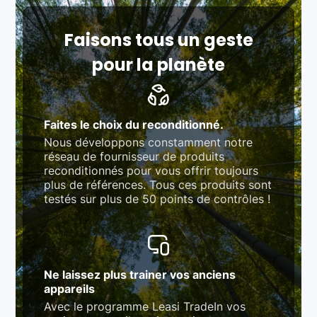
fonction des produits)
Respect des normes RAEE, RoHS, et du
référentiel QualiRepar (bonus réparation)
Faisons tous un geste
pour la planète
Faites le choix du reconditionné.
Nous développons constamment notre
réseau de fournisseur de produits
reconditionnés pour vous offrir toujours
plus de références. Tous ces produits sont
testés sur plus de 50 points de contrôles !
Ne laissez plus trainer vos anciens
appareils
Avec le programme Leasi TradeIn vos