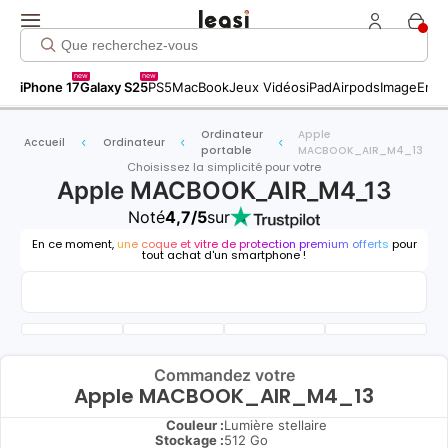
new
new
iPhone 17
Galaxy S25
PS5
MacBook
Jeux Vidéos
iPad
Airpods
Image
Entr
Ordinateur
Apple
Accueil
Ordinateur
portable
MACBOOK_AIR_M4_13
Choisissez la simplicité pour votre
Apple MACBOOK_AIR_M4_13
Noté
4,7/5
sur
En ce moment,
une coque et vitre de protection premium offerts
pour
tout achat d'un smartphone !
Commandez votre
Apple MACBOOK_AIR_M4_13
Couleur :
Lumière stellaire
Stockage :
512 Go