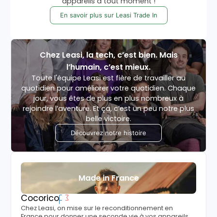
appareils à tout moment !
En savoir plus sur Leasi Trade In
Chez Leasi, la tech, c’est bien. Mais
l’humain, c’est mieux.
Toute l'équipe Leasi est fière de travailler au
quotidien pour améliorer votre quotidien. Chaque
jour, vous êtes de plus en plus nombreux à
rejoindre l’aventure. Et ça, c’est un peu notre plus
belle victoire.
Découvrez notre histoire
Made in France
Cocorico
Chez Leasi, on mise sur le reconditionnement en
France pour donner une seconde vie à vos appareils