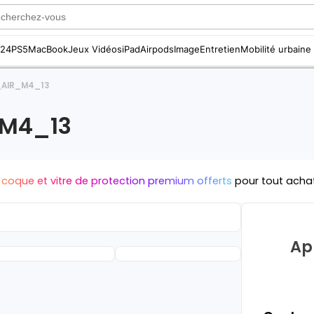
S24
PS5
MacBook
Jeux Vidéos
iPad
Airpods
Image
Entretien
Mobilité urbaine
_AIR_M4_13
M4_13
 coque et vitre de protection premium offerts
pour tout acha
Ap