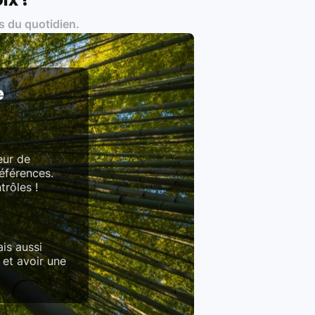
s du quotidien.
es produits)
e
eur de
références.
trôles !
is aussi
 et avoir une