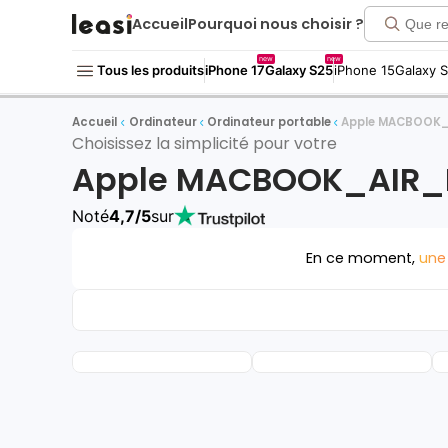
Accueil
Pourquoi nous choisir ?
new
new
Tous les produits
iPhone 17
Galaxy S25
iPhone 15
Galaxy 
Accueil
Ordinateur
Ordinateur portable
Apple MACBOOK
Choisissez la simplicité pour votre
Apple MACBOOK_AIR_
Noté
4,7/5
sur
En ce moment,
une