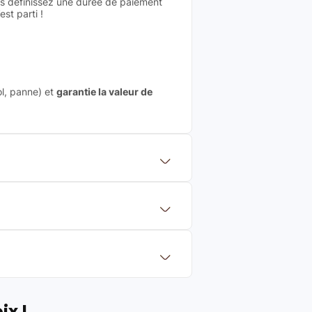
us définissez une durée de paiement
st parti !
ol, panne) et
garantie la valeur de
 mettre en concurrence de nombreuse
aleur de rachat du produit (cette
eurs de renoms, ne proposons que des
?
Français et Européen, engagés dans
ix !