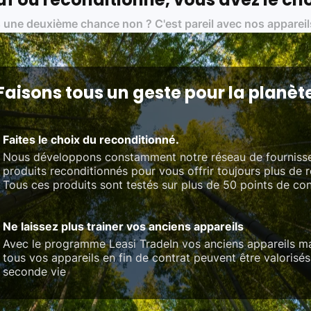
01 pour le traitement des déchets électroniques (DEEE)
 une deuxième chance non ? C'est pareil avec nos appareil
on des standards rigoureux (80 à 100 points de contrôle en fonction d
 et du référentiel QualiRepar (bonus réparation)
Faisons tous un geste pour la planèt
Faites le choix du reconditionné.
Nous développons constamment notre réseau de fourniss
produits reconditionnés pour vous offrir toujours plus de 
Tous ces produits sont testés sur plus de 50 points de con
Ne laissez plus trainer vos anciens appareils
Avec le programme Leasi TradeIn vos anciens appareils ma
tous vos appareils en fin de contrat peuvent être valorisés
seconde vie