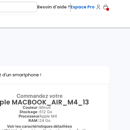
Besoin d'aide ?
Espace Pro
t d'un smartphone !
Commandez votre
ple MACBOOK_AIR_M4_13
Couleur :
Minuit
Stockage :
512 Go
Processeur
Apple M4
RAM :
24 Go
Voir les caractéristiques détaillées