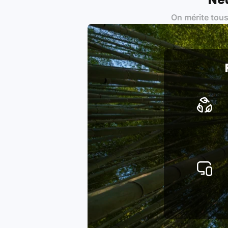
Certifications ADEME / ISO 140
On mérite tous
Produits testés et vérifiés sel
Respect des normes RAEE, RoHS,