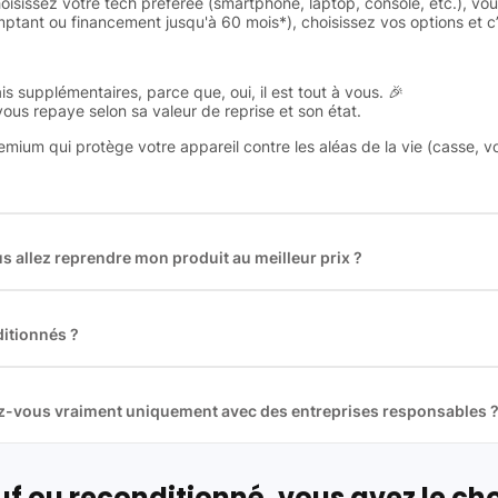
oisissez votre tech préférée (smartphone, laptop, console, etc.), vo
tant ou financement jusqu'à 60 mois*), choisissez vos options et c’e
is supplémentaires, parce que, oui, il est tout à vous. 🎉
 vous repaye selon sa valeur de reprise et son état.
remium qui protège votre appareil contre les aléas de la vie (casse, v
 allez reprendre mon produit au meilleur prix ?
des plus gros acteurs européens du marché ce qui nous permet de
rix de rachat. De plus, nous sommes rémunéré à la commission sur la v
ar les acheteurs).
itionnés ?
t reconditionnés. Nous travaillons exclusivement avec des fourniss
 et du reconditionné de haute qualité
llez-vous vraiment uniquement avec des entreprises responsables 
artenaires avec soin, et
on travaille uniquement avec des acteurs 
ue, et de qualité.
 nos partenaires :
f ou reconditionné, vous avez le cho