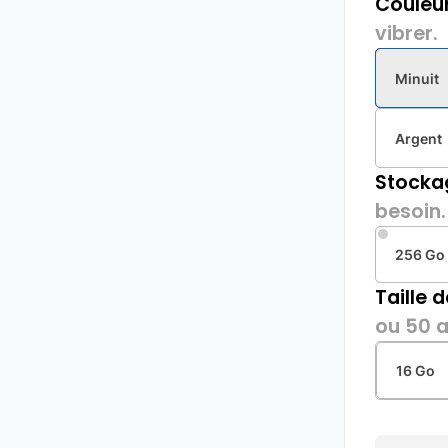
Couleur
vibrer.
Minuit
Argent
Stocka
besoin.
256 Go
Taille 
ou 50 a
16 Go