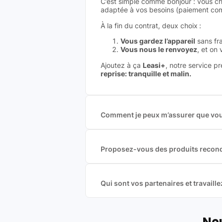
C’est simple comme bonjour : vous ch
adaptée à vos besoins (paiement comp
À la fin du contrat, deux choix :
Vous gardez l’appareil
sans fra
Vous nous le renvoyez
, et on
Ajoutez à ça
Leasi+
, notre service p
reprise: tranquille et malin.
Comment je peux m’assurer que vous
Nous sommes connecté à l’ensemble 
offres et vous garantir le meilleur p
commission est exclusivement payé p
Proposez-vous des produits recond
Nous proposons des produits neufs e
produits officiels de grandes marques
Qui sont vos partenaires et travai
Oui, chez Leasi, on sélectionne nos p
une démarche écoresponsable, éthiq
Labels environnementaux & qualité de
Neu