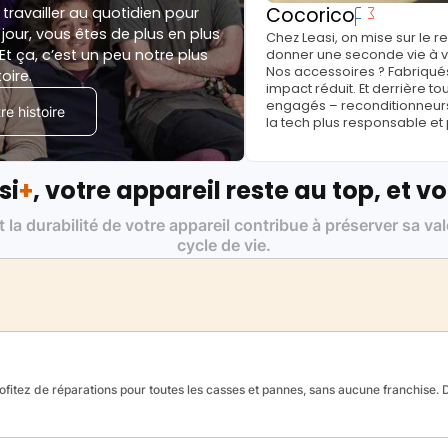
Cocorico
 travailler au quotidien pour
jour, vous êtes de plus en plus
Chez Leasi, on mise sur le 
Et ça, c’est un peu notre plus
donner une seconde vie à vo
Nos accessoires ? Fabriqués
toire.
impact réduit. Et derrière to
engagés – reconditionneurs, 
e histoire
la tech plus responsable et
si
+
, votre appareil reste au top, et vo
t la durabilité de votre appareil contribue à préserver sa va
cycle de vie.
fitez de réparations pour toutes les casses et pannes, sans aucune franchise. Da