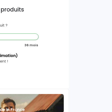
 produits
it ?
36 mois
timation)
ent !
de in France