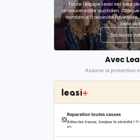
Toute l'équipe Leasi est fière de
améliorer votre quotidien. Chaque 
nombreux à rejoindre l’aventure. 
belle vic
Découvrez notr
Avec Lea
Assurer la protection e
Reparation toutes casses
Adieu les tracas, bonjour la sérénité !
Pro
an.