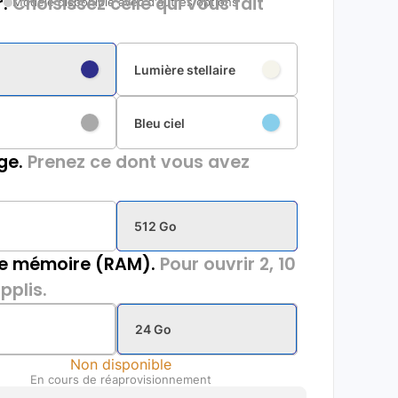
.
Choisissez celle qui vous fait
Modèle disponible avec d'autres options
Lumière stellaire
Bleu ciel
ge.
Prenez ce dont vous avez
512 Go
de mémoire (RAM).
Pour ouvrir 2, 10
pplis.
24 Go
Non disponible
En cours de réaprovisionnement