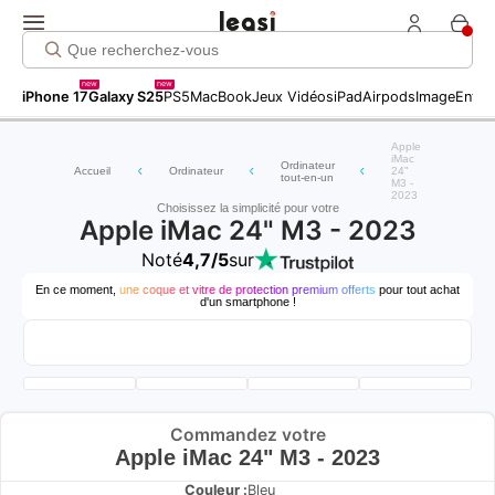
new
new
iPhone 17
Galaxy S25
PS5
MacBook
Jeux Vidéos
iPad
Airpods
Image
Entret
Apple
iMac
Ordinateur
Accueil
Ordinateur
24"
tout-en-un
M3 -
2023
Choisissez la simplicité pour votre
Apple iMac 24" M3 - 2023
Noté
4,7/5
sur
En ce moment,
une coque et vitre de protection premium offerts
pour tout achat
d'un smartphone !
Commandez votre
Apple iMac 24" M3 - 2023
Couleur :
Bleu