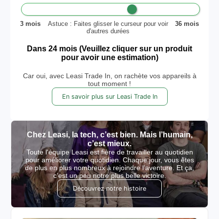
3 mois
Astuce : Faites glisser le curseur pour voir
36 mois
d'autres durées
Dans
24
mois
(Veuillez cliquer sur un produit
pour avoir une estimation)
Car oui, avec Leasi Trade In, on rachète vos appareils à
tout moment !
En savoir plus sur Leasi Trade In
Chez Leasi, la tech, c’est bien. Mais l’humain,
c’est mieux.
Toute l'équipe Leasi est fière de travailler au quotidien
pour améliorer votre quotidien. Chaque jour, vous êtes
de plus en plus nombreux à rejoindre l’aventure. Et ça,
c’est un peu notre plus belle victoire.
Découvrez notre histoire