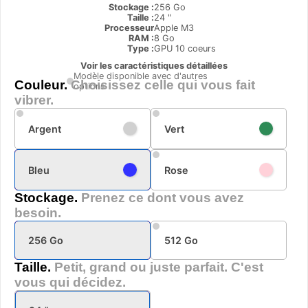
Stockage :
256 Go
Taille :
24 "
Processeur
Apple M3
RAM :
8 Go
Type
:
GPU 10 coeurs
Voir les caractéristiques détaillées
Modèle disponible avec d'autres
Couleur.
Choisissez celle qui vous fait
options
vibrer.
Argent
Vert
Bleu
Rose
Stockage.
Prenez ce dont vous avez
besoin.
256 Go
512 Go
Taille.
Petit, grand ou juste parfait. C'est
vous qui décidez.