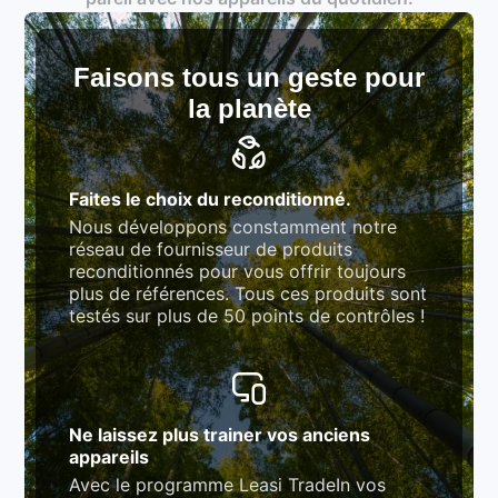
rigoureux (80 à 100 points de contrôle en
fonction des produits)
Respect des normes RAEE, RoHS, et du
référentiel QualiRepar (bonus réparation)
Faisons tous un geste pour
la planète
Faites le choix du reconditionné.
Nous développons constamment notre
réseau de fournisseur de produits
reconditionnés pour vous offrir toujours
plus de références. Tous ces produits sont
testés sur plus de 50 points de contrôles !
Ne laissez plus trainer vos anciens
appareils
Avec le programme Leasi TradeIn vos