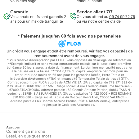
vous êtes sage
chaque instant
Garantie
Service client 7/7
Vos achats neufs sont garantis 2
On vous attend au
09 74 99 72 75
ans pour un max de tranquillité
ou via notre
centre d'aide
* Paiement jusqu'en 60 fois avec nos partenaires
Un crédit vous engage et doit être remboursé. Vérifiez vos capacités de
remboursement avant de vous engager.
*Sous réserve d’acceptation par FLOA. Vous disposez du délai légal de rétractation.
**Exemple indicatif et sans valeur contractuelle calculé sur la base d'une première
échéance 30 jours après la date du financement. La dernière mensualité peut varier
à la hausse ou à la baisse. ***Soit 0,17% du capital emprunté par mois pour un
emprunteur de moins de 66 ans pour les garanties Décès, Perte Totale et
Irréversible d'Autonomie (PTIA) et Incapacité Temporaire Totale de travail (ITT).
Contrat souscrit par FLOA auprès de ACM VIE SA (SA au capital de 778 371 392 €–
RCS STRASBOURG 332 377 597 – Siège social : 4 rue Frédéric-Guillaume Raiffeisen -
67000 STRASBOURG Adresse postale : 63 Chemin Antoine Pardon, 69814 TASSIN
cedex) et SERENIS ASSURANCES SA (SA au capital de 16 422 000€ – RCS ROMANS
350 838 686 – Siège social : 25 rue du Docteur Henri Abel, 26000 VALENCE -
Adresse postale : 63 Chemin Antoine Pardon, 69814 TASSIN cedex), entreprises
régies par le Code des Assurances.
A propos
Comment ça marche
Leasi, en quelques mots