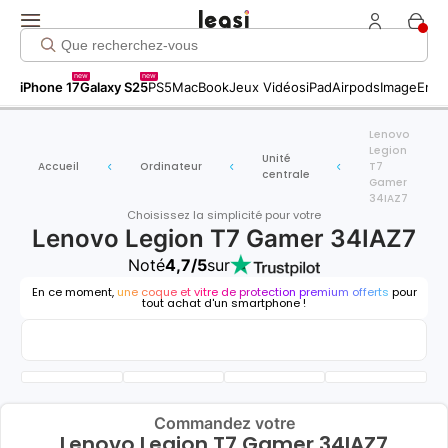
new
new
iPhone 17
Galaxy S25
PS5
MacBook
Jeux Vidéos
iPad
Airpods
Image
Entr
Lenovo
Legion
Unité
Accueil
Ordinateur
T7
centrale
Gamer
34IAZ7
Choisissez la simplicité pour votre
Lenovo Legion T7 Gamer 34IAZ7
Noté
4,7/5
sur
En ce moment,
une coque et vitre de protection premium offerts
pour
tout achat d'un smartphone !
Commandez votre
Lenovo Legion T7 Gamer 34IAZ7