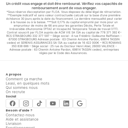
Un crédit vous engage et doit être remboursé. Vérifiez vos capacités de
remboursement avant de vous engager.
*Sous réserve d’acceptation par FLOA. Vous disposez du délai légal de rétractation.
**Exemple indicatif et sans valeur contractuelle calculé sur la base d'une première
échéance 30 jours après la date du financement. La dernière mensualité peut varier
à la hausse ou à la baisse. ***Soit 0,17% du capital emprunté par mois pour un
emprunteur de moins de 66 ans pour les garanties Décès, Perte Totale et
Irréversible d'Autonomie (PTIA) et Incapacité Temporaire Totale de travail (ITT).
Contrat souscrit par FLOA auprès de ACM VIE SA (SA au capital de 778 371 392 €–
RCS STRASBOURG 332 377 597 – Siège social : 4 rue Frédéric-Guillaume Raiffeisen -
67000 STRASBOURG Adresse postale : 63 Chemin Antoine Pardon, 69814 TASSIN
cedex) et SERENIS ASSURANCES SA (SA au capital de 16 422 000€ – RCS ROMANS
350 838 686 – Siège social : 25 rue du Docteur Henri Abel, 26000 VALENCE -
Adresse postale : 63 Chemin Antoine Pardon, 69814 TASSIN cedex), entreprises
régies par le Code des Assurances.
A propos
Comment ça marche
Leasi, en quelques mots
Qui sommes nous
On recrute
Social
Besoin d'aide ?
Contactez-nous
Aide et assistance
Livraison
Fonctionnement