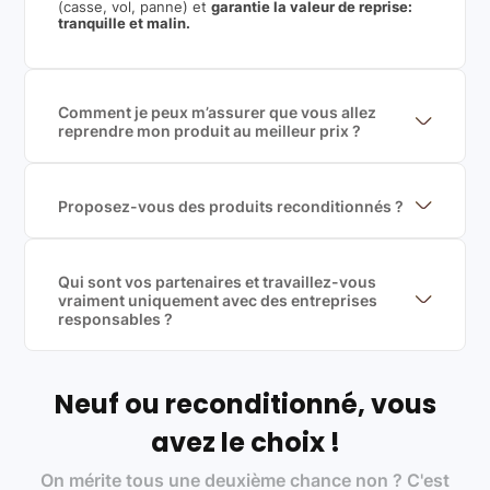
(casse, vol, panne) et
garantie la valeur de reprise:
tranquille et malin.
Comment je peux m’assurer que vous allez
reprendre mon produit au meilleur prix ?
Nous sommes connecté à l’ensemble des plus gros
acteurs européens du marché ce qui nous permet de
mettre en concurrence de nombreuse offres et vous
garantir le meilleur prix de rachat. De plus, nous
Proposez-vous des produits reconditionnés ?
sommes rémunéré à la commission sur la valeur de
Nous proposons des produits neufs et
rachat du produit (cette commission est
reconditionnés. Nous travaillons exclusivement avec
exclusivement payé par les acheteurs).
des fournisseurs de renoms, ne proposons que des
produits officiels de grandes marques et du
Qui sont vos partenaires et travaillez-vous
reconditionné de haute qualité
vraiment uniquement avec des entreprises
responsables ?
Oui, chez Leasi, on sélectionne nos partenaires avec
soin, et
on travaille uniquement avec des acteurs
Français et Européen, engagés dans une démarche
écoresponsable, éthique, et de qualité.
Neuf ou reconditionné, vous
Labels environnementaux & qualité de nos partenaires
:
avez le choix !
Certifications ADEME / ISO 14001 pour le
On mérite tous une deuxième chance non ? C'est
traitement des déchets électroniques (DEEE)