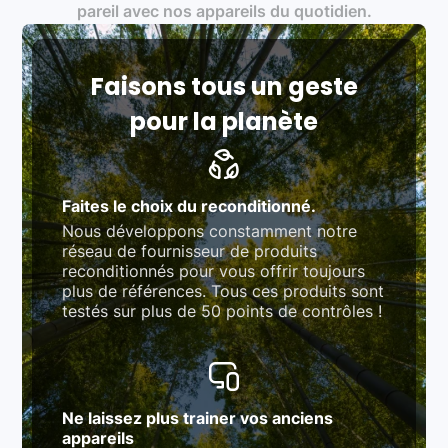
Produits testés et vérifiés selon des standards
pareil avec nos appareils du quotidien.
rigoureux (80 à 100 points de contrôle en
fonction des produits)
Respect des normes RAEE, RoHS, et du
référentiel QualiRepar (bonus réparation)
Faisons tous un geste
pour la planète
Faites le choix du reconditionné.
Nous développons constamment notre
réseau de fournisseur de produits
reconditionnés pour vous offrir toujours
plus de références. Tous ces produits sont
testés sur plus de 50 points de contrôles !
Ne laissez plus trainer vos anciens
appareils