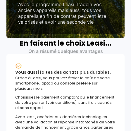
Avec le programme Leasi TradeIn vos
anciens appareils mais aussi tous vos
appareils en fin de contrat peuvent être
valorisés et avoir une seconde vie
En faisant le choix Leasi...
On a résumé quelques avantages
Vous aussi faites des achats plus durables.
Grâce à Leasi, vous pouvez étaler le coût de votre
smartphone, laptop ou console préféré sur
plusieurs mois.
Choisissez le paiement comptant ou le financement
de votre panier (voir conditions), sans frais cachés,
et sans apport.
Avec Leasi, accéder aux dernières technologies
avec une validation et réponse instantanée de votre
demande de financement grâce à nos partenaires