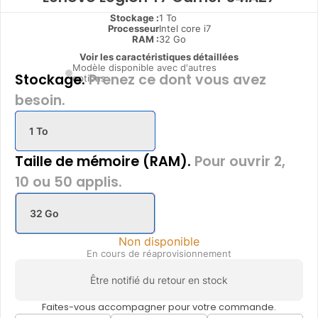
Stockage :
1 To
Processeur
Intel core i7
RAM :
32 Go
Voir les caractéristiques détaillées
Modèle disponible avec d'autres
Stockage.
Prenez ce dont vous avez
options
besoin.
1 To
Taille de mémoire (RAM).
Pour ouvrir 2,
10 ou 50 applis.
32 Go
Non disponible
En cours de réaprovisionnement
Être notifié du retour en stock
Faites-vous accompagner pour votre commande.