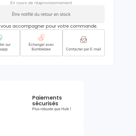
En cours de réaprovisionnement
Être notifié du retour en stock
s-vous accompagner pour votre commande.
er sur
Échanger avec
sapp
Bumblebee
Contacter par E-mail
Paiements
sécurisés
Plus robuste que Hulk !