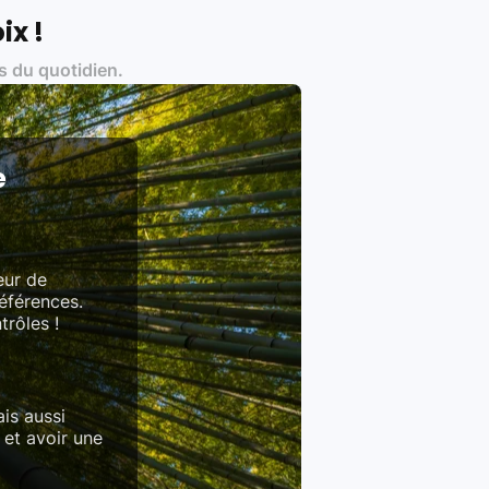
ix !
s du quotidien.
es produits)
e
eur de
références.
trôles !
is aussi
 et avoir une