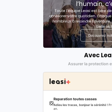
l’humain, c’
Toute l'équipe Leasi est fière de
améliorer votre quotidien. Chaque 
nombreux à rejoindre l’aventure. 
belle vic
Découvrez notr
Avec Lea
Assurer la protection e
Reparation toutes casses
Adieu les tracas, bonjour la sérénité !
Pro
an.