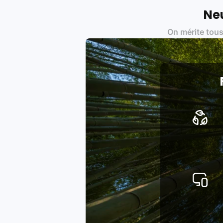
Labels environnementaux & qualité de
Neu
Certifications ADEME / ISO 140
On mérite tous
Produits testés et vérifiés sel
Respect des normes RAEE, RoHS,