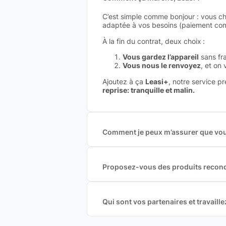
C’est simple comme bonjour : vous ch
adaptée à vos besoins (paiement comp
À la fin du contrat, deux choix :
Vous gardez l’appareil
sans fra
Vous nous le renvoyez
, et on
Ajoutez à ça
Leasi+
, notre service p
reprise: tranquille et malin.
Comment je peux m’assurer que vous
Nous sommes connecté à l’ensemble 
offres et vous garantir le meilleur p
commission est exclusivement payé p
Proposez-vous des produits recond
Nous proposons des produits neufs e
produits officiels de grandes marques
Qui sont vos partenaires et travai
Oui, chez Leasi, on sélectionne nos p
une démarche écoresponsable, éthiq