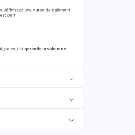
us définissez une durée de paiement
st parti !
ol, panne) et
garantie la valeur de
 mettre en concurrence de nombreuse
aleur de rachat du produit (cette
eurs de renoms, ne proposons que des
?
Français et Européen, engagés dans