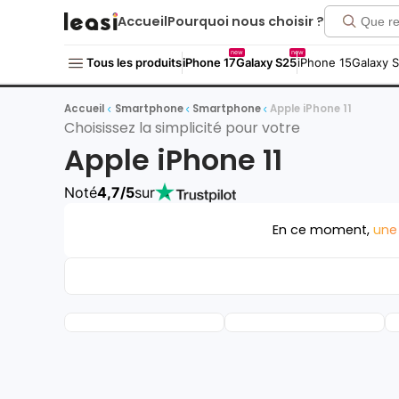
Accueil
Pourquoi nous choisir ?
new
new
Tous les produits
iPhone 17
Galaxy S25
iPhone 15
Galaxy 
Accueil
Smartphone
Smartphone
Apple iPhone 11
Choisissez la simplicité pour votre
Apple iPhone 11
Noté
4,7/5
sur
En ce moment,
une