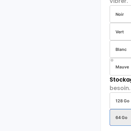
vibrer.
Noir
Vert
Blanc
Mauve
Stocka
besoin.
128 Go
64 Go