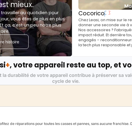
est mieux.
Ma
Cocorico
 travailler au quotidien pour
jour, vous êtes de plus en plus
Chez Leasi, on mise sur le 
Et ça, c’est un peu notre plus
donner une seconde vie à vo
Nos accessoires ? Fabriqués
toire.
impact réduit. Et derrière to
engagés – reconditionneurs, 
e histoire
la tech plus responsable et
si
+
, votre appareil reste au top, et vo
t la durabilité de votre appareil contribue à préserver sa va
cycle de vie.
fitez de réparations pour toutes les casses et pannes, sans aucune franchise. Da