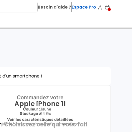
Besoin d'aide ?
Espace Pro
t d'un smartphone !
Commandez votre
Apple iPhone 11
Couleur :
Jaune
Stockage :
64 Go
Voir les caractéristiques détaillées
.
Choisissez celle qui vous fait
Modèle disponible avec d'autres options