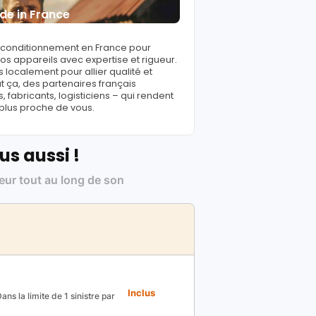
de in France
reconditionnement en France pour
s appareils avec expertise et rigueur.
 localement pour allier qualité et
ut ça, des partenaires français
fabricants, logisticiens – qui rendent
 plus proche de vous.
us aussi !
leur tout au long de son
Inclus
ns la limite de 1 sinistre par