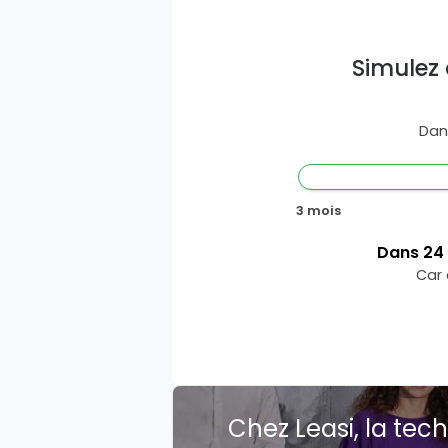
Simulez 
Dan
3 mois
Dans
24
Car 
Chez Leasi, la tech