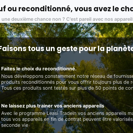
 nos partenaires :
f ou reconditionné, vous avez le cho
01 pour le traitement des déchets électroniques (DEEE)
 une deuxième chance non ? C'est pareil avec nos appareil
on des standards rigoureux (80 à 100 points de contrôle en fonction d
 et du référentiel QualiRepar (bonus réparation)
Faisons tous un geste pour la planèt
Faites le choix du reconditionné.
Nous développons constamment notre réseau de fourniss
produits reconditionnés pour vous offrir toujours plus de 
Tous ces produits sont testés sur plus de 50 points de con
Ne laissez plus trainer vos anciens appareils
Avec le programme Leasi TradeIn vos anciens appareils ma
tous vos appareils en fin de contrat peuvent être valorisés
seconde vie