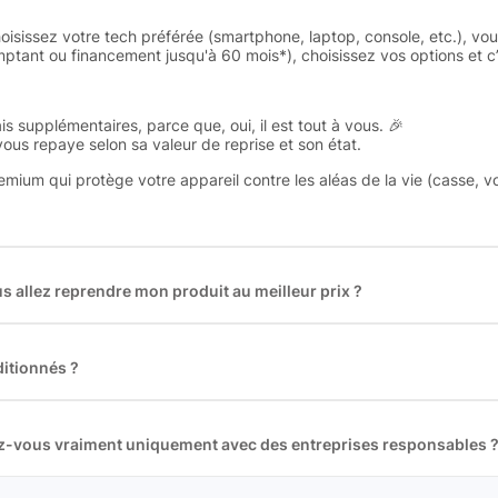
oisissez votre tech préférée (smartphone, laptop, console, etc.), vo
tant ou financement jusqu'à 60 mois*), choisissez vos options et c’e
is supplémentaires, parce que, oui, il est tout à vous. 🎉
 vous repaye selon sa valeur de reprise et son état.
remium qui protège votre appareil contre les aléas de la vie (casse, v
 allez reprendre mon produit au meilleur prix ?
des plus gros acteurs européens du marché ce qui nous permet de
rix de rachat. De plus, nous sommes rémunéré à la commission sur la v
ar les acheteurs).
itionnés ?
t reconditionnés. Nous travaillons exclusivement avec des fourniss
 et du reconditionné de haute qualité
llez-vous vraiment uniquement avec des entreprises responsables 
artenaires avec soin, et
on travaille uniquement avec des acteurs 
ue, et de qualité.