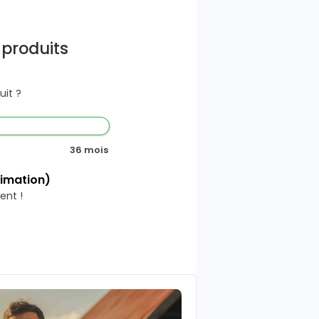
 produits
it ?
36 mois
timation)
ent !