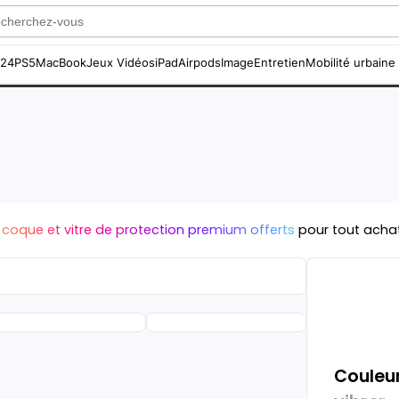
S24
PS5
MacBook
Jeux Vidéos
iPad
Airpods
Image
Entretien
Mobilité urbaine
 coque et vitre de protection premium offerts
pour tout acha
Couleur