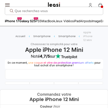
new
new
iPhone 17
Galaxy S25
PS5
MacBook
Jeux Vidéos
iPad
Airpods
Image
Entr
Apple
Accueil
Smartphone
Smartphone
iPhone
12 Mini
Choisissez la simplicité pour votre
Apple iPhone 12 Mini
Noté
4,7/5
sur
En ce moment,
une coque et vitre de protection premium offerts
pour
tout achat d'un smartphone !
Commandez votre
Apple iPhone 12 Mini
Couleur :
Noir