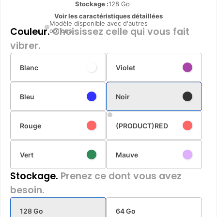
Stockage :
128 Go
Voir les caractéristiques détaillées
Modèle disponible avec d'autres
Couleur.
Choisissez celle qui vous fait
options
vibrer.
Blanc
Violet
Bleu
Noir
Rouge
(PRODUCT)RED
Vert
Mauve
Stockage.
Prenez ce dont vous avez
besoin.
128 Go
64 Go