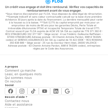
Un crédit vous engage et doit être remboursé. Vérifiez vos capacités de
remboursement avant de vous engager.
*Sous réserve d’acceptation par FLOA. Vous disposez du délai légal de rétractation.
**Exemple indicatif et sans valeur contractuelle calculé sur la base d'une première
échéance 30 jours après la date du financement. La dernière mensualité peut varier
à la hausse ou à la baisse. ***Soit 0,17% du capital emprunté par mois pour un
emprunteur de moins de 66 ans pour les garanties Décès, Perte Totale et
Irréversible d'Autonomie (PTIA) et Incapacité Temporaire Totale de travail (ITT).
Contrat souscrit par FLOA auprès de ACM VIE SA (SA au capital de 778 371 392 €–
RCS STRASBOURG 332 377 597 – Siège social : 4 rue Frédéric-Guillaume Raiffeisen -
67000 STRASBOURG Adresse postale : 63 Chemin Antoine Pardon, 69814 TASSIN
cedex) et SERENIS ASSURANCES SA (SA au capital de 16 422 000€ – RCS ROMANS
350 838 686 – Siège social : 25 rue du Docteur Henri Abel, 26000 VALENCE -
Adresse postale : 63 Chemin Antoine Pardon, 69814 TASSIN cedex), entreprises
régies par le Code des Assurances.
A propos
Comment ça marche
Leasi, en quelques mots
Qui sommes nous
On recrute
Social
Besoin d'aide ?
Contactez-nous
Aide et assistance