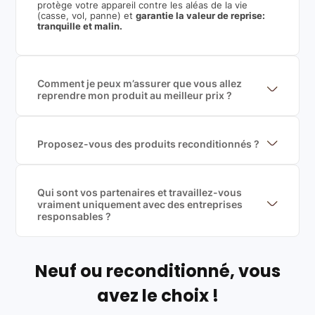
protège votre appareil contre les aléas de la vie
(casse, vol, panne) et
garantie la valeur de reprise:
tranquille et malin.
Comment je peux m’assurer que vous allez
reprendre mon produit au meilleur prix ?
Nous sommes connecté à l’ensemble des plus gros
acteurs européens du marché ce qui nous permet de
mettre en concurrence de nombreuse offres et vous
garantir le meilleur prix de rachat. De plus, nous
Proposez-vous des produits reconditionnés ?
sommes rémunéré à la commission sur la valeur de
Nous proposons des produits neufs et
rachat du produit (cette commission est
reconditionnés. Nous travaillons exclusivement avec
exclusivement payé par les acheteurs).
des fournisseurs de renoms, ne proposons que des
produits officiels de grandes marques et du
Qui sont vos partenaires et travaillez-vous
reconditionné de haute qualité
vraiment uniquement avec des entreprises
responsables ?
Oui, chez Leasi, on sélectionne nos partenaires avec
soin, et
on travaille uniquement avec des acteurs
Français et Européen, engagés dans une démarche
écoresponsable, éthique, et de qualité.
Neuf ou reconditionné, vous
Labels environnementaux & qualité de nos partenaires
:
avez le choix !
Certifications ADEME / ISO 14001 pour le