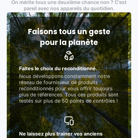
On mérite tous une deuxième chance non ? C'est
traitement des déchets électroniques (DEEE)
Produits testés et vérifiés selon des standards
pareil avec nos appareils du quotidien.
rigoureux (80 à 100 points de contrôle en
fonction des produits)
Respect des normes RAEE, RoHS, et du
référentiel QualiRepar (bonus réparation)
Faisons tous un geste
pour la planète
Faites le choix du reconditionné.
Nous développons constamment notre
réseau de fournisseur de produits
reconditionnés pour vous offrir toujours
plus de références. Tous ces produits sont
testés sur plus de 50 points de contrôles !
Ne laissez plus trainer vos anciens