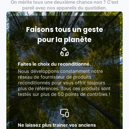
On mérite tous une deuxième chance non ? C'est
traitement des déchets électroniques (DEEE)
Produits testés et vérifiés selon des standards
pareil avec nos appareils du quotidien.
rigoureux (80 à 100 points de contrôle en
fonction des produits)
Respect des normes RAEE, RoHS, et du
référentiel QualiRepar (bonus réparation)
Faisons tous un geste
pour la planète
Faites le choix du reconditionné.
Nous développons constamment notre
réseau de fournisseur de produits
reconditionnés pour vous offrir toujours
plus de références. Tous ces produits sont
testés sur plus de 50 points de contrôles !
Ne laissez plus trainer vos anciens