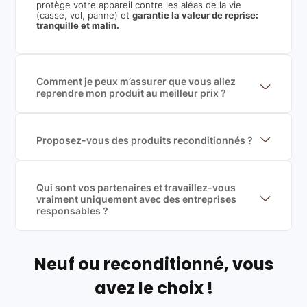
protège votre appareil contre les aléas de la vie
(casse, vol, panne) et
garantie la valeur de reprise:
tranquille et malin.
Comment je peux m’assurer que vous allez
reprendre mon produit au meilleur prix ?
Nous sommes connecté à l’ensemble des plus gros
acteurs européens du marché ce qui nous permet de
mettre en concurrence de nombreuse offres et vous
garantir le meilleur prix de rachat. De plus, nous
Proposez-vous des produits reconditionnés ?
sommes rémunéré à la commission sur la valeur de
Nous proposons des produits neufs et
rachat du produit (cette commission est
reconditionnés. Nous travaillons exclusivement avec
exclusivement payé par les acheteurs).
des fournisseurs de renoms, ne proposons que des
produits officiels de grandes marques et du
Qui sont vos partenaires et travaillez-vous
reconditionné de haute qualité
vraiment uniquement avec des entreprises
responsables ?
Oui, chez Leasi, on sélectionne nos partenaires avec
soin, et
on travaille uniquement avec des acteurs
Français et Européen, engagés dans une démarche
écoresponsable, éthique, et de qualité.
Neuf ou reconditionné, vous
Labels environnementaux & qualité de nos partenaires
:
avez le choix !
Certifications ADEME / ISO 14001 pour le