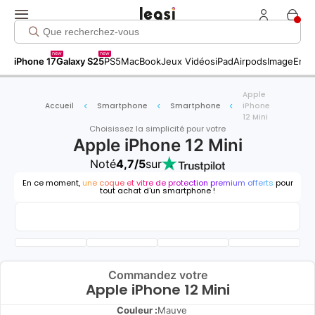
new
new
iPhone 17
Galaxy S25
PS5
MacBook
Jeux Vidéos
iPad
Airpods
Image
Entr
Apple
Accueil
Smartphone
Smartphone
iPhone
12 Mini
Choisissez la simplicité pour votre
Apple iPhone 12 Mini
Noté
4,7/5
sur
En ce moment,
une coque et vitre de protection premium offerts
pour
tout achat d'un smartphone !
Commandez votre
Apple iPhone 12 Mini
Couleur :
Mauve