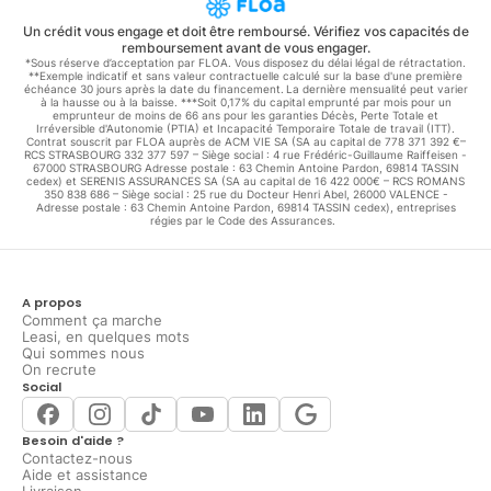
Un crédit vous engage et doit être remboursé. Vérifiez vos capacités de
remboursement avant de vous engager.
*Sous réserve d’acceptation par FLOA. Vous disposez du délai légal de rétractation.
**Exemple indicatif et sans valeur contractuelle calculé sur la base d'une première
échéance 30 jours après la date du financement. La dernière mensualité peut varier
à la hausse ou à la baisse. ***Soit 0,17% du capital emprunté par mois pour un
emprunteur de moins de 66 ans pour les garanties Décès, Perte Totale et
Irréversible d'Autonomie (PTIA) et Incapacité Temporaire Totale de travail (ITT).
Contrat souscrit par FLOA auprès de ACM VIE SA (SA au capital de 778 371 392 €–
RCS STRASBOURG 332 377 597 – Siège social : 4 rue Frédéric-Guillaume Raiffeisen -
67000 STRASBOURG Adresse postale : 63 Chemin Antoine Pardon, 69814 TASSIN
cedex) et SERENIS ASSURANCES SA (SA au capital de 16 422 000€ – RCS ROMANS
350 838 686 – Siège social : 25 rue du Docteur Henri Abel, 26000 VALENCE -
Adresse postale : 63 Chemin Antoine Pardon, 69814 TASSIN cedex), entreprises
régies par le Code des Assurances.
A propos
Comment ça marche
Leasi, en quelques mots
Qui sommes nous
On recrute
Social
Besoin d'aide ?
Contactez-nous
Aide et assistance