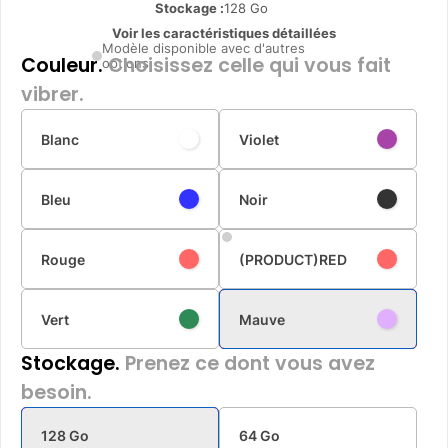
Stockage :
128 Go
Voir les caractéristiques détaillées
Modèle disponible avec d'autres
Couleur.
Choisissez celle qui vous fait
options
vibrer.
Blanc
Violet
Bleu
Noir
Rouge
(PRODUCT)RED
Vert
Mauve
Stockage.
Prenez ce dont vous avez
besoin.
128 Go
64 Go