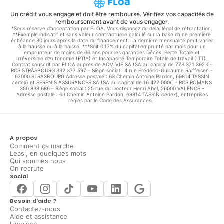
Un crédit vous engage et doit être remboursé. Vérifiez vos capacités de
remboursement avant de vous engager.
*Sous réserve d’acceptation par FLOA. Vous disposez du délai légal de rétractation.
**Exemple indicatif et sans valeur contractuelle calculé sur la base d'une première
échéance 30 jours après la date du financement. La dernière mensualité peut varier
à la hausse ou à la baisse. ***Soit 0,17% du capital emprunté par mois pour un
emprunteur de moins de 66 ans pour les garanties Décès, Perte Totale et
Irréversible d'Autonomie (PTIA) et Incapacité Temporaire Totale de travail (ITT).
Contrat souscrit par FLOA auprès de ACM VIE SA (SA au capital de 778 371 392 €–
RCS STRASBOURG 332 377 597 – Siège social : 4 rue Frédéric-Guillaume Raiffeisen -
67000 STRASBOURG Adresse postale : 63 Chemin Antoine Pardon, 69814 TASSIN
cedex) et SERENIS ASSURANCES SA (SA au capital de 16 422 000€ – RCS ROMANS
350 838 686 – Siège social : 25 rue du Docteur Henri Abel, 26000 VALENCE -
Adresse postale : 63 Chemin Antoine Pardon, 69814 TASSIN cedex), entreprises
régies par le Code des Assurances.
A propos
Comment ça marche
Leasi, en quelques mots
Qui sommes nous
On recrute
Social
Besoin d'aide ?
Contactez-nous
Aide et assistance