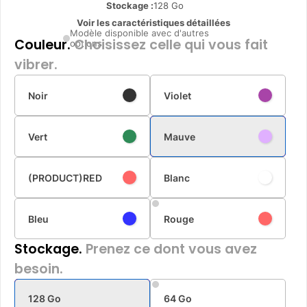
Stockage :
128 Go
Voir les caractéristiques détaillées
Modèle disponible avec d'autres
Couleur.
Choisissez celle qui vous fait
options
vibrer.
Noir
Violet
Vert
Mauve
(PRODUCT)RED
Blanc
Bleu
Rouge
Stockage.
Prenez ce dont vous avez
besoin.
128 Go
64 Go