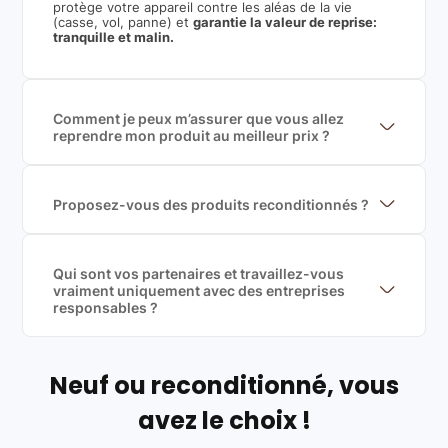
protège votre appareil contre les aléas de la vie
(casse, vol, panne) et
garantie la valeur de reprise:
tranquille et malin.
Comment je peux m’assurer que vous allez
reprendre mon produit au meilleur prix ?
Nous sommes connecté à l’ensemble des plus gros
acteurs européens du marché ce qui nous permet de
mettre en concurrence de nombreuse offres et vous
garantir le meilleur prix de rachat. De plus, nous
Proposez-vous des produits reconditionnés ?
sommes rémunéré à la commission sur la valeur de
Nous proposons des produits neufs et
rachat du produit (cette commission est
reconditionnés. Nous travaillons exclusivement avec
exclusivement payé par les acheteurs).
des fournisseurs de renoms, ne proposons que des
produits officiels de grandes marques et du
Qui sont vos partenaires et travaillez-vous
reconditionné de haute qualité
vraiment uniquement avec des entreprises
responsables ?
Oui, chez Leasi, on sélectionne nos partenaires avec
soin, et
on travaille uniquement avec des acteurs
Français et Européen, engagés dans une démarche
écoresponsable, éthique, et de qualité.
Neuf ou reconditionné, vous
Labels environnementaux & qualité de nos partenaires
:
avez le choix !
Certifications ADEME / ISO 14001 pour le