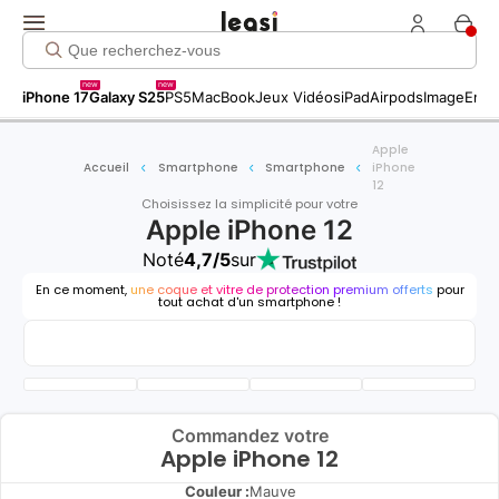
new
new
iPhone 17
Galaxy S25
PS5
MacBook
Jeux Vidéos
iPad
Airpods
Image
Entr
Apple
Accueil
Smartphone
Smartphone
iPhone
12
Choisissez la simplicité pour votre
Apple iPhone 12
Noté
4,7/5
sur
En ce moment,
une coque et vitre de protection premium offerts
pour
tout achat d'un smartphone !
Commandez votre
Apple iPhone 12
Couleur :
Mauve