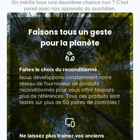
On mérite tous une deuxième chance non ? C'est
traitement des déchets électroniques (DEEE)
Produits testés et vérifiés selon des standards
pareil avec nos appareils du quotidien.
rigoureux (80 à 100 points de contrôle en
fonction des produits)
Respect des normes RAEE, RoHS, et du
référentiel QualiRepar (bonus réparation)
Faisons tous un geste
pour la planète
Faites le choix du reconditionné.
Nous développons constamment notre
réseau de fournisseur de produits
reconditionnés pour vous offrir toujours
plus de références. Tous ces produits sont
testés sur plus de 50 points de contrôles !
Ne laissez plus trainer vos anciens