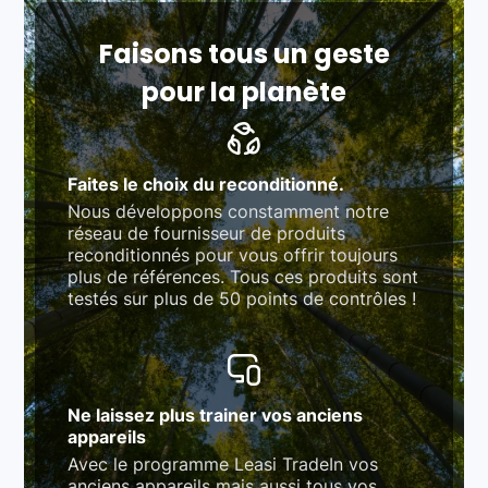
Respect des normes RAEE, RoHS, et du
référentiel QualiRepar (bonus réparation)
Faisons tous un geste
pour la planète
Faites le choix du reconditionné.
Nous développons constamment notre
réseau de fournisseur de produits
reconditionnés pour vous offrir toujours
plus de références. Tous ces produits sont
testés sur plus de 50 points de contrôles !
Ne laissez plus trainer vos anciens
appareils
Avec le programme Leasi TradeIn vos
anciens appareils mais aussi tous vos