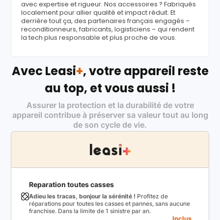
avec expertise et rigueur. Nos accessoires ? Fabriqués
localement pour allier qualité et impact réduit. Et
derrière tout ça, des partenaires français engagés –
reconditionneurs, fabricants, logisticiens – qui rendent
la tech plus responsable et plus proche de vous.
Avec Leasi
+
, votre appareil reste
au top, et vous aussi !
Assurer la protection et la durabilité de votre
appareil contribue à préserver sa valeur tout au long
de son cycle de vie.
Reparation toutes casses
Adieu les tracas, bonjour la sérénité !
Profitez de
réparations pour toutes les casses et pannes, sans aucune
franchise. Dans la limite de 1 sinistre par an.
Inclus