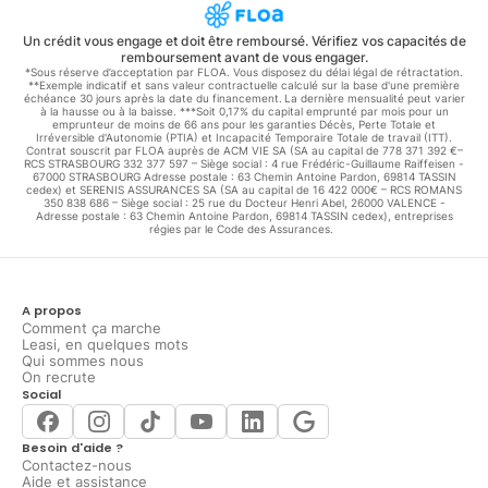
Un crédit vous engage et doit être remboursé. Vérifiez vos capacités de
remboursement avant de vous engager.
*Sous réserve d’acceptation par FLOA. Vous disposez du délai légal de rétractation.
**Exemple indicatif et sans valeur contractuelle calculé sur la base d'une première
échéance 30 jours après la date du financement. La dernière mensualité peut varier
à la hausse ou à la baisse. ***Soit 0,17% du capital emprunté par mois pour un
emprunteur de moins de 66 ans pour les garanties Décès, Perte Totale et
Irréversible d'Autonomie (PTIA) et Incapacité Temporaire Totale de travail (ITT).
Contrat souscrit par FLOA auprès de ACM VIE SA (SA au capital de 778 371 392 €–
RCS STRASBOURG 332 377 597 – Siège social : 4 rue Frédéric-Guillaume Raiffeisen -
67000 STRASBOURG Adresse postale : 63 Chemin Antoine Pardon, 69814 TASSIN
cedex) et SERENIS ASSURANCES SA (SA au capital de 16 422 000€ – RCS ROMANS
350 838 686 – Siège social : 25 rue du Docteur Henri Abel, 26000 VALENCE -
Adresse postale : 63 Chemin Antoine Pardon, 69814 TASSIN cedex), entreprises
régies par le Code des Assurances.
A propos
Comment ça marche
Leasi, en quelques mots
Qui sommes nous
On recrute
Social
Besoin d'aide ?
Contactez-nous
Aide et assistance