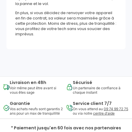
la panne et le vol.
En plus, si vous décidez de renvoyer votre appareil
en fin de contrat, sa valeur sera maximisée grâce à
cette protection. Moins de stress, plus de tranquillité :
vous profitez de votre tech sans vous soucier des
imprévus.
248
,
95
€
Ajouter au panier
Reprise minimum
garantie
68
€
Livraison en 48h
Sécurisé
Voir même peut être avant si
Un partenaire de confiance à
vous êtes sage
chaque instant
Garantie
Service client 7/7
Vos achats neufs sont garantis 2
On vous attend au
09 74 99 72 75
ans pour un max de tranquillité
ou via notre
centre d'aide
* Paiement jusqu'en 60 fois avec nos partenaires