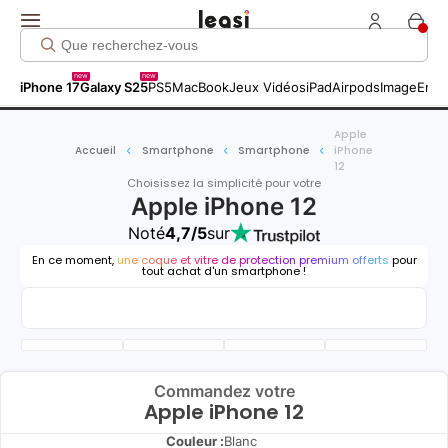
new
new
iPhone 17
Galaxy S25
PS5
MacBook
Jeux Vidéos
iPad
Airpods
Image
Entr
Apple
Accueil
Smartphone
Smartphone
iPhone
12
Choisissez la simplicité pour votre
Apple iPhone 12
Noté
4,7/5
sur
En ce moment,
une coque et vitre de protection premium offerts
pour
tout achat d'un smartphone !
Commandez votre
Apple iPhone 12
Couleur :
Blanc