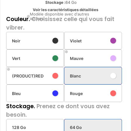
Stockage :
64 Go
Voir les caractéristiques détaillées
Modèle disponible avec d'autres
Couleur.
Choisissez celle qui vous fait
options
vibrer.
Noir
Violet
Vert
Mauve
(PRODUCT)RED
Blanc
Bleu
Rouge
Stockage.
Prenez ce dont vous avez
besoin.
128 Go
64 Go