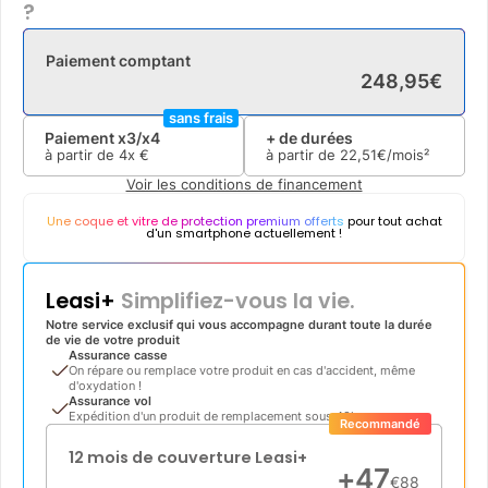
?
Paiement comptant
248
,
95
€
sans frais
Paiement x3/x4
+ de durées
à partir de
4x
€
à partir de
22
,
51
€/mois²
Voir les conditions de financement
Une coque et vitre de protection premium offerts
pour tout achat
d'un smartphone actuellement !
Leasi+
Simplifiez-vous la vie.
Notre service exclusif qui vous accompagne durant toute la durée
de vie de votre produit
Assurance casse
On répare ou remplace votre produit en cas d'accident, même
d'oxydation !
Assurance vol
Expédition d'un produit de remplacement sous 48h
Recommandé
12 mois de couverture Leasi+
+
47
€
88