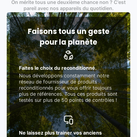
On mérite tous une deuxième chance non ? C'est
traitement des déchets électroniques (DEEE)
Produits testés et vérifiés selon des standards
pareil avec nos appareils du quotidien.
rigoureux (80 à 100 points de contrôle en
fonction des produits)
Respect des normes RAEE, RoHS, et du
référentiel QualiRepar (bonus réparation)
Faisons tous un geste
pour la planète
Faites le choix du reconditionné.
Nous développons constamment notre
réseau de fournisseur de produits
reconditionnés pour vous offrir toujours
plus de références. Tous ces produits sont
testés sur plus de 50 points de contrôles !
Ne laissez plus trainer vos anciens