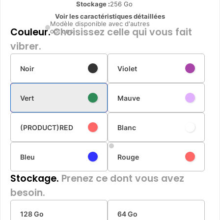
Stockage :
256 Go
Voir les caractéristiques détaillées
Modèle disponible avec d'autres
Couleur.
Choisissez celle qui vous fait
options
vibrer.
Noir
Violet
Vert
Mauve
(PRODUCT)RED
Blanc
Bleu
Rouge
Stockage.
Prenez ce dont vous avez
besoin.
128 Go
64 Go