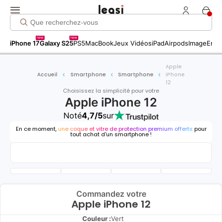
new
new
iPhone 17
Galaxy S25
PS5
MacBook
Jeux Vidéos
iPad
Airpods
Image
Entr
Apple
Accueil
Smartphone
Smartphone
iPhone
12
Choisissez la simplicité pour votre
Apple iPhone 12
Noté
4,7/5
sur
En ce moment,
une coque et vitre de protection premium offerts
pour
tout achat d'un smartphone !
Commandez votre
Apple iPhone 12
Couleur :
Vert