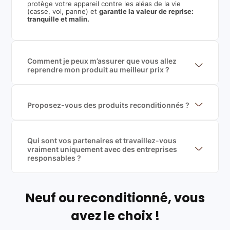
protège votre appareil contre les aléas de la vie
(casse, vol, panne) et
garantie la valeur de reprise:
tranquille et malin.
Comment je peux m’assurer que vous allez
reprendre mon produit au meilleur prix ?
Nous sommes connecté à l’ensemble des plus gros
acteurs européens du marché ce qui nous permet de
mettre en concurrence de nombreuse offres et vous
garantir le meilleur prix de rachat. De plus, nous
Proposez-vous des produits reconditionnés ?
sommes rémunéré à la commission sur la valeur de
Nous proposons des produits neufs et
rachat du produit (cette commission est
reconditionnés. Nous travaillons exclusivement avec
exclusivement payé par les acheteurs).
des fournisseurs de renoms, ne proposons que des
produits officiels de grandes marques et du
Qui sont vos partenaires et travaillez-vous
reconditionné de haute qualité
vraiment uniquement avec des entreprises
responsables ?
Oui, chez Leasi, on sélectionne nos partenaires avec
soin, et
on travaille uniquement avec des acteurs
Français et Européen, engagés dans une démarche
écoresponsable, éthique, et de qualité.
Neuf ou reconditionné, vous
Labels environnementaux & qualité de nos partenaires
:
avez le choix !
Certifications ADEME / ISO 14001 pour le