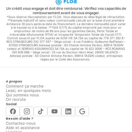
Un crédit vous engage et doit être remboursé. Vérifiez vos capacités de
remboursement avant de vous engager.
*Sous réserve d’acceptation par FLOA. Vous disposez du délai légal de rétractation.
**Exemple indicatif et sans valeur contractuelle calculé sur la base d'une première
échéance 30 jours après la date du financement. La dernière mensualité peut varier
à la hausse ou à la baisse. ***Soit 0,17% du capital emprunté par mois pour un
emprunteur de moins de 66 ans pour les garanties Décès, Perte Totale et
Irréversible d'Autonomie (PTIA) et Incapacité Temporaire Totale de travail (ITT).
Contrat souscrit par FLOA auprès de ACM VIE SA (SA au capital de 778 371 392 €–
RCS STRASBOURG 332 377 597 – Siège social : 4 rue Frédéric-Guillaume Raiffeisen -
67000 STRASBOURG Adresse postale : 63 Chemin Antoine Pardon, 69814 TASSIN
cedex) et SERENIS ASSURANCES SA (SA au capital de 16 422 000€ – RCS ROMANS
350 838 686 – Siège social : 25 rue du Docteur Henri Abel, 26000 VALENCE -
Adresse postale : 63 Chemin Antoine Pardon, 69814 TASSIN cedex), entreprises
régies par le Code des Assurances.
A propos
Comment ça marche
Leasi, en quelques mots
Qui sommes nous
On recrute
Social
Besoin d'aide ?
Contactez-nous
Aide et assistance