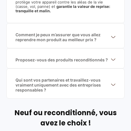
protège votre appareil contre les aléas de la vie
(casse, vol, panne) et
garantie la valeur de reprise:
tranquille et malin.
Comment je peux m’assurer que vous allez
reprendre mon produit au meilleur prix ?
Nous sommes connecté à l’ensemble des plus gros
acteurs européens du marché ce qui nous permet de
mettre en concurrence de nombreuse offres et vous
garantir le meilleur prix de rachat. De plus, nous
Proposez-vous des produits reconditionnés ?
sommes rémunéré à la commission sur la valeur de
Nous proposons des produits neufs et
rachat du produit (cette commission est
reconditionnés. Nous travaillons exclusivement avec
exclusivement payé par les acheteurs).
des fournisseurs de renoms, ne proposons que des
produits officiels de grandes marques et du
Qui sont vos partenaires et travaillez-vous
reconditionné de haute qualité
vraiment uniquement avec des entreprises
responsables ?
Oui, chez Leasi, on sélectionne nos partenaires avec
soin, et
on travaille uniquement avec des acteurs
Français et Européen, engagés dans une démarche
écoresponsable, éthique, et de qualité.
Neuf ou reconditionné, vous
Labels environnementaux & qualité de nos partenaires
:
avez le choix !
Certifications ADEME / ISO 14001 pour le