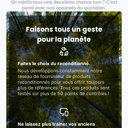
On mérite tous une deuxième chance non ? C'est
traitement des déchets électroniques (DEEE)
Produits testés et vérifiés selon des standards
pareil avec nos appareils du quotidien.
rigoureux (80 à 100 points de contrôle en
fonction des produits)
Respect des normes RAEE, RoHS, et du
référentiel QualiRepar (bonus réparation)
Faisons tous un geste
pour la planète
Faites le choix du reconditionné.
Nous développons constamment notre
réseau de fournisseur de produits
reconditionnés pour vous offrir toujours
plus de références. Tous ces produits sont
testés sur plus de 50 points de contrôles !
Ne laissez plus trainer vos anciens