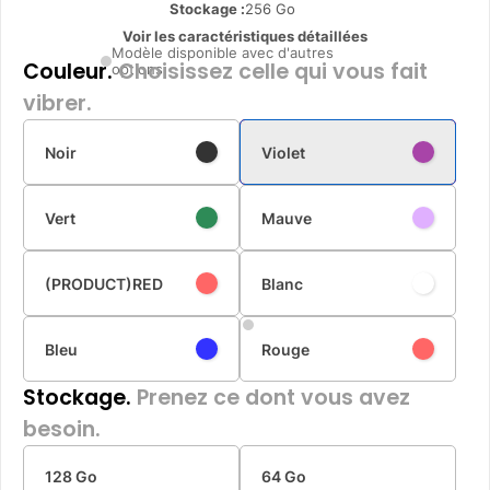
Stockage :
256 Go
Voir les caractéristiques détaillées
Modèle disponible avec d'autres
Couleur.
Choisissez celle qui vous fait
options
vibrer.
Noir
Violet
Vert
Mauve
(PRODUCT)RED
Blanc
Bleu
Rouge
Stockage.
Prenez ce dont vous avez
besoin.
128 Go
64 Go