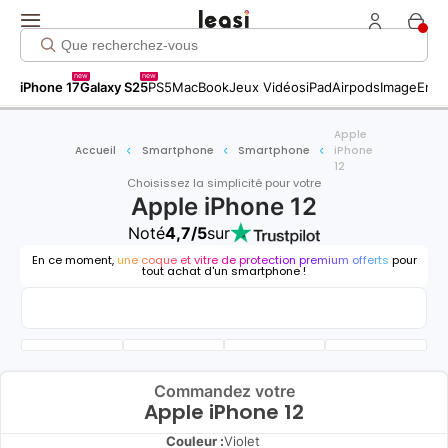
new
new
iPhone 17
Galaxy S25
PS5
MacBook
Jeux Vidéos
iPad
Airpods
Image
Entr
Apple
Accueil
Smartphone
Smartphone
iPhone
12
Choisissez la simplicité pour votre
Apple iPhone 12
Noté
4,7/5
sur
En ce moment,
une coque et vitre de protection premium offerts
pour
tout achat d'un smartphone !
Commandez votre
Apple iPhone 12
Couleur :
Violet