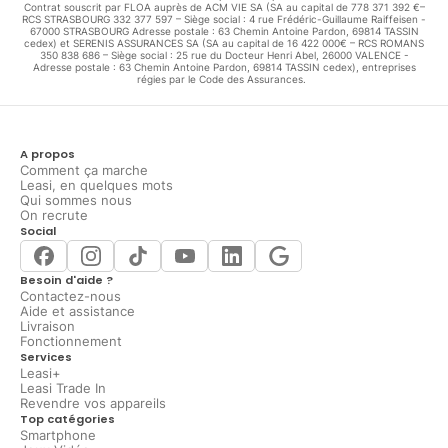
Contrat souscrit par FLOA auprès de ACM VIE SA (SA au capital de 778 371 392 €–
RCS STRASBOURG 332 377 597 – Siège social : 4 rue Frédéric-Guillaume Raiffeisen -
67000 STRASBOURG Adresse postale : 63 Chemin Antoine Pardon, 69814 TASSIN
cedex) et SERENIS ASSURANCES SA (SA au capital de 16 422 000€ – RCS ROMANS
350 838 686 – Siège social : 25 rue du Docteur Henri Abel, 26000 VALENCE -
Adresse postale : 63 Chemin Antoine Pardon, 69814 TASSIN cedex), entreprises
régies par le Code des Assurances.
A propos
Comment ça marche
Leasi, en quelques mots
Qui sommes nous
On recrute
Social
Besoin d'aide ?
Contactez-nous
Aide et assistance
Livraison
Fonctionnement
Services
Leasi+
Leasi Trade In
Revendre vos appareils
Top catégories
Smartphone