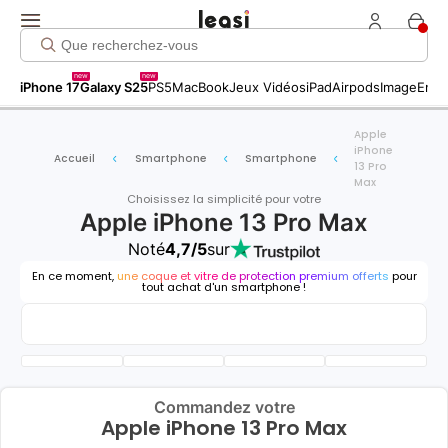
new
new
iPhone 17
Galaxy S25
PS5
MacBook
Jeux Vidéos
iPad
Airpods
Image
Entr
Apple
iPhone
Accueil
Smartphone
Smartphone
13 Pro
Max
Choisissez la simplicité pour votre
Apple iPhone 13 Pro Max
Noté
4,7/5
sur
En ce moment,
une coque et vitre de protection premium offerts
pour
tout achat d'un smartphone !
Commandez votre
Apple iPhone 13 Pro Max