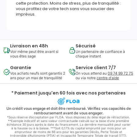
cette protection. Moins de stress, plus de tranquillité :
vous profitez de votre tech sans vous soucier des
imprévus.
Livraison en 48h
Sécurisé
Voir même peut être avant si
Un partenaire de confiance à
vous êtes sage
chaque instant
Garantie
Service client 7/7
Vos achats neufs sont garantis 2
On vous attend au
09 74 99 72 75
ans pour un max de tranquillité
ou via notre
centre d'aide
* Paiement jusqu'en 60 fois avec nos partenaires
Un crédit vous engage et doit être remboursé. Vérifiez vos capacités de
remboursement avant de vous engager.
*Sous réserve d’acceptation par FLOA. Vous disposez du délai légal de rétractation.
**Exemple indicatif et sans valeur contractuelle calculé sur la base d'une première
échéance 30 jours après la date du financement. La dernière mensualité peut varier
à la hausse ou à la baisse. ***Soit 0,17% du capital emprunté par mois pour un
emprunteur de moins de 66 ans pour les garanties Décès, Perte Totale et
Irréversible d'Autonomie (PTIA) et Incapacité Temporaire Totale de travail (ITT).