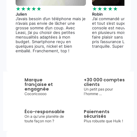
★★★★★
★★★★★
Julien
Robin
J’avais besoin d’un téléphone mais je
J’ai commandé une PS5
n’avais pas envie de lâcher une
et tout s’est super bie
grosse somme d’un coup. Avec
console est neuve, et 
Leasi, j’ai pu choisir des petites
en plusieurs mois m’a 
mensualités adaptées à mon
faire plaisir sans stress.
budget. Smartphone reçu en
pris l’assurance Leasi+
quelques jours, nickel et bien
tranquille. Super expér
emballé. Franchement, top !
Marque
+30 000 comptes
française et
clients
engagnée
Un petit pas pour
Cocoricoooo
l'homme ...
Éco-responsable
Paiements
sécurisés
On a qu'une planète de
toute façon non ?
Plus robuste que Hulk !