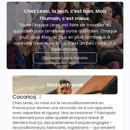
Chez Leasi, la tech, c’est bien. Mais
l’humain, c’est mieux.
Toute l'équipe Leasi est fière de travailler au
quotidien pour améliorer votre quotidien. Chaque
jour, vous êtes de plus en plus nombreux à
rejoindre l’aventure. Et ça, c’est un peu notre plus
belle victoire.
Découvrez notre histoire
Made in France
Cocorico
Chez Leasi, on mise sur le reconditionnement en
France pour donner une seconde vie à vos appareils
avec expertise et rigueur. Nos accessoires ? Fabriqués
localement pour allier qualité et impact réduit. Et
derrière tout ça, des partenaires français engagés –
reconditionneurs, fabricants, logisticiens – qui rendent