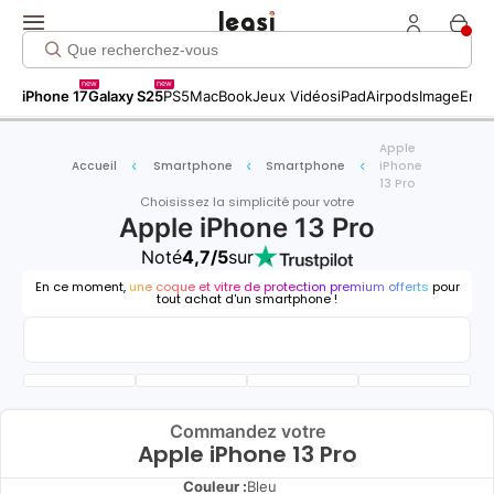
new
new
iPhone 17
Galaxy S25
PS5
MacBook
Jeux Vidéos
iPad
Airpods
Image
Entr
Apple
Accueil
Smartphone
Smartphone
iPhone
13 Pro
Choisissez la simplicité pour votre
Apple iPhone 13 Pro
Noté
4,7/5
sur
En ce moment,
une coque et vitre de protection premium offerts
pour
tout achat d'un smartphone !
Commandez votre
Apple iPhone 13 Pro
Couleur :
Bleu