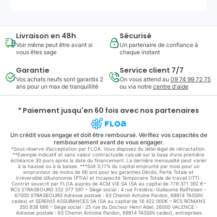
Livraison en 48h
Sécurisé
Voir même peut être avant si
Un partenaire de confiance à
vous êtes sage
chaque instant
Garantie
Service client 7/7
Vos achats neufs sont garantis 2
On vous attend au
09 74 99 72 75
ans pour un max de tranquillité
ou via notre
centre d'aide
* Paiement jusqu'en 60 fois avec nos partenaires
Un crédit vous engage et doit être remboursé. Vérifiez vos capacités de
remboursement avant de vous engager.
*Sous réserve d’acceptation par FLOA. Vous disposez du délai légal de rétractation.
**Exemple indicatif et sans valeur contractuelle calculé sur la base d'une première
échéance 30 jours après la date du financement. La dernière mensualité peut varier
à la hausse ou à la baisse. ***Soit 0,17% du capital emprunté par mois pour un
emprunteur de moins de 66 ans pour les garanties Décès, Perte Totale et
Irréversible d'Autonomie (PTIA) et Incapacité Temporaire Totale de travail (ITT).
Contrat souscrit par FLOA auprès de ACM VIE SA (SA au capital de 778 371 392 €–
RCS STRASBOURG 332 377 597 – Siège social : 4 rue Frédéric-Guillaume Raiffeisen -
67000 STRASBOURG Adresse postale : 63 Chemin Antoine Pardon, 69814 TASSIN
cedex) et SERENIS ASSURANCES SA (SA au capital de 16 422 000€ – RCS ROMANS
350 838 686 – Siège social : 25 rue du Docteur Henri Abel, 26000 VALENCE -
Adresse postale : 63 Chemin Antoine Pardon, 69814 TASSIN cedex), entreprises