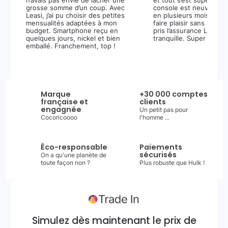
n’avais pas envie de lâcher une
et tout s’est super bie
grosse somme d’un coup. Avec
console est neuve, et 
Leasi, j’ai pu choisir des petites
en plusieurs mois m’a 
mensualités adaptées à mon
faire plaisir sans stress.
budget. Smartphone reçu en
pris l’assurance Leasi+
quelques jours, nickel et bien
tranquille. Super expér
emballé. Franchement, top !
Marque
+30 000 comptes
française et
clients
engagnée
Un petit pas pour
Cocoricoooo
l'homme ...
Éco-responsable
Paiements
sécurisés
On a qu'une planète de
toute façon non ?
Plus robuste que Hulk !
Simulez dès maintenant le prix de