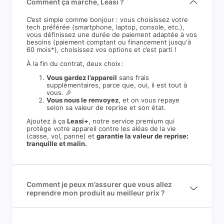
Comment ça marche, Leasi ?
C’est simple comme bonjour : vous choisissez votre
tech préférée (smartphone, laptop, console, etc.),
vous définissez une durée de paiement adaptée à vos
besoins (paiement comptant ou financement jusqu'à
60 mois*), choisissez vos options et c’est parti !
À la fin du contrat, deux choix :
Vous gardez l’appareil
sans frais
supplémentaires, parce que, oui, il est tout à
vous. 🎉
Vous nous le renvoyez
, et on vous repaye
selon sa valeur de reprise et son état.
Ajoutez à ça
Leasi+
, notre service premium qui
protège votre appareil contre les aléas de la vie
(casse, vol, panne) et
garantie la valeur de reprise:
tranquille et malin.
Comment je peux m’assurer que vous allez
reprendre mon produit au meilleur prix ?
Nous sommes connecté à l’ensemble des plus gros
acteurs européens du marché ce qui nous permet de
mettre en concurrence de nombreuse offres et vous
garantir le meilleur prix de rachat. De plus, nous