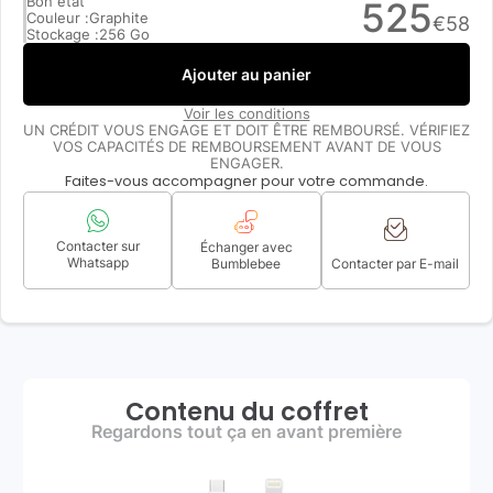
Bon état
525
Couleur :
Graphite
€
58
Stockage :
256 Go
Ajouter au panier
Voir les conditions
UN CRÉDIT VOUS ENGAGE ET DOIT ÊTRE REMBOURSÉ. VÉRIFIEZ
VOS CAPACITÉS DE REMBOURSEMENT AVANT DE VOUS
ENGAGER.
Faites-vous accompagner pour votre commande.
Contacter sur
Échanger avec
Whatsapp
Bumblebee
Contacter par E-mail
Contenu du coffret
Regardons tout ça en avant première