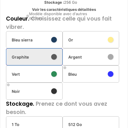
Stockage :
256 Go
Voir les caractéristiques détaillées
Modèle disponible avec d'autres
Couleur.
Choisissez celle qui vous fait
options
vibrer.
Bleu sierra
Or
Graphite
Argent
Vert
Bleu
Noir
Stockage.
Prenez ce dont vous avez
besoin.
1 To
512 Go