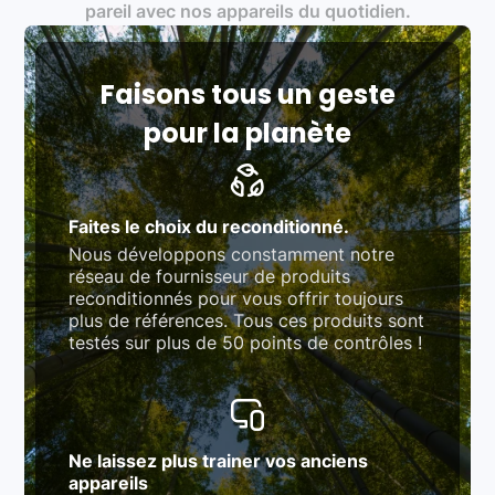
Produits testés et vérifiés selon des standards
pareil avec nos appareils du quotidien.
rigoureux (80 à 100 points de contrôle en
fonction des produits)
Respect des normes RAEE, RoHS, et du
référentiel QualiRepar (bonus réparation)
Faisons tous un geste
pour la planète
Faites le choix du reconditionné.
Nous développons constamment notre
réseau de fournisseur de produits
reconditionnés pour vous offrir toujours
plus de références. Tous ces produits sont
testés sur plus de 50 points de contrôles !
Ne laissez plus trainer vos anciens
appareils