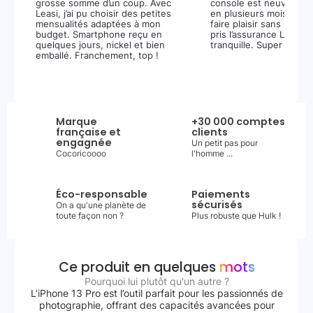
grosse somme d’un coup. Avec
console est neuve, et 
Leasi, j’ai pu choisir des petites
en plusieurs mois m’a 
mensualités adaptées à mon
faire plaisir sans stress.
budget. Smartphone reçu en
pris l’assurance Leasi+
quelques jours, nickel et bien
tranquille. Super expér
emballé. Franchement, top !
Marque
+30 000 comptes
française et
clients
engagnée
Un petit pas pour
Cocoricoooo
l'homme ...
Éco-responsable
Paiements
sécurisés
On a qu'une planète de
toute façon non ?
Plus robuste que Hulk !
Ce produit en quelques
mots
Pourquoi lui plutôt qu'un autre ?
L’iPhone 13 Pro est l’outil parfait pour les passionnés de
photographie, offrant des capacités avancées pour