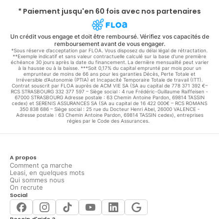
* Paiement jusqu'en 60 fois avec nos partenaires
Un crédit vous engage et doit être remboursé. Vérifiez vos capacités de
remboursement avant de vous engager.
*Sous réserve d’acceptation par FLOA. Vous disposez du délai légal de rétractation.
**Exemple indicatif et sans valeur contractuelle calculé sur la base d'une première
échéance 30 jours après la date du financement. La dernière mensualité peut varier
à la hausse ou à la baisse. ***Soit 0,17% du capital emprunté par mois pour un
emprunteur de moins de 66 ans pour les garanties Décès, Perte Totale et
Irréversible d'Autonomie (PTIA) et Incapacité Temporaire Totale de travail (ITT).
Contrat souscrit par FLOA auprès de ACM VIE SA (SA au capital de 778 371 392 €–
RCS STRASBOURG 332 377 597 – Siège social : 4 rue Frédéric-Guillaume Raiffeisen -
67000 STRASBOURG Adresse postale : 63 Chemin Antoine Pardon, 69814 TASSIN
cedex) et SERENIS ASSURANCES SA (SA au capital de 16 422 000€ – RCS ROMANS
350 838 686 – Siège social : 25 rue du Docteur Henri Abel, 26000 VALENCE -
Adresse postale : 63 Chemin Antoine Pardon, 69814 TASSIN cedex), entreprises
régies par le Code des Assurances.
A propos
Comment ça marche
Leasi, en quelques mots
Qui sommes nous
On recrute
Social
Besoin d'aide ?