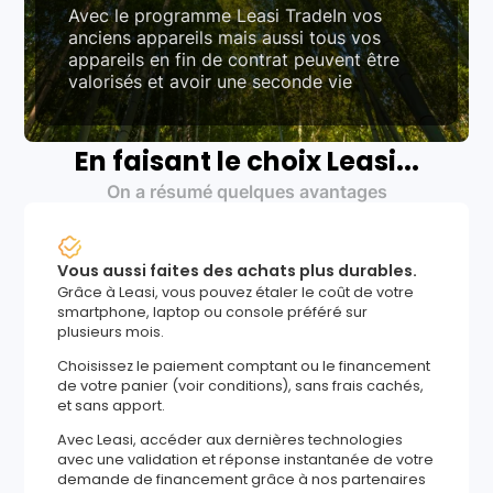
Avec le programme Leasi TradeIn vos
anciens appareils mais aussi tous vos
appareils en fin de contrat peuvent être
valorisés et avoir une seconde vie
En faisant le choix Leasi...
On a résumé quelques avantages
Vous aussi faites des achats plus durables.
Grâce à Leasi, vous pouvez étaler le coût de votre
smartphone, laptop ou console préféré sur
plusieurs mois.
Choisissez le paiement comptant ou le financement
de votre panier (voir conditions), sans frais cachés,
et sans apport.
Avec Leasi, accéder aux dernières technologies
avec une validation et réponse instantanée de votre
demande de financement grâce à nos partenaires