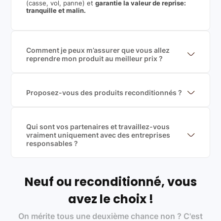
(casse, vol, panne) et
garantie la valeur de reprise:
tranquille et malin.
Comment je peux m’assurer que vous allez
reprendre mon produit au meilleur prix ?
Nous sommes connecté à l’ensemble des plus gros
acteurs européens du marché ce qui nous permet de
mettre en concurrence de nombreuse offres et vous
garantir le meilleur prix de rachat. De plus, nous
Proposez-vous des produits reconditionnés ?
sommes rémunéré à la commission sur la valeur de
Nous proposons des produits neufs et
rachat du produit (cette commission est
reconditionnés. Nous travaillons exclusivement avec
exclusivement payé par les acheteurs).
des fournisseurs de renoms, ne proposons que des
produits officiels de grandes marques et du
Qui sont vos partenaires et travaillez-vous
reconditionné de haute qualité
vraiment uniquement avec des entreprises
responsables ?
Oui, chez Leasi, on sélectionne nos partenaires avec
soin, et
on travaille uniquement avec des acteurs
Français et Européen, engagés dans une démarche
écoresponsable, éthique, et de qualité.
Neuf ou reconditionné, vous
Labels environnementaux & qualité de nos partenaires
:
avez le choix !
Certifications ADEME / ISO 14001 pour le
On mérite tous une deuxième chance non ? C'est
traitement des déchets électroniques (DEEE)