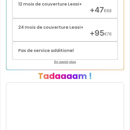
12 mois de couverture Leasi+
+
47
€
88
24 mois de couverture Leasi+
+
95
€
76
Pas de service additionel
En savoir plus
Tadaaaam !