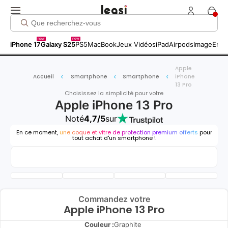
new
new
iPhone 17
Galaxy S25
PS5
MacBook
Jeux Vidéos
iPad
Airpods
Image
Entr
Apple
Accueil
Smartphone
Smartphone
iPhone
13 Pro
Choisissez la simplicité pour votre
Apple iPhone 13 Pro
Noté
4,7/5
sur
En ce moment,
une coque et vitre de protection premium offerts
pour
tout achat d'un smartphone !
Commandez votre
Apple iPhone 13 Pro
Couleur :
Graphite