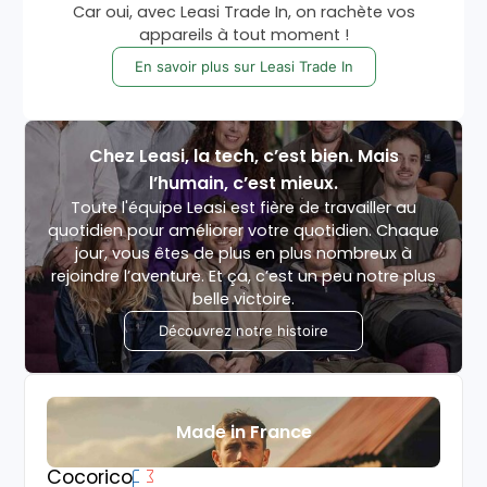
Car oui, avec Leasi Trade In, on rachète vos
appareils à tout moment !
En savoir plus sur Leasi Trade In
Chez Leasi, la tech, c’est bien. Mais
l’humain, c’est mieux.
Toute l'équipe Leasi est fière de travailler au
quotidien pour améliorer votre quotidien. Chaque
jour, vous êtes de plus en plus nombreux à
rejoindre l’aventure. Et ça, c’est un peu notre plus
belle victoire.
Découvrez notre histoire
Made in France
Cocorico