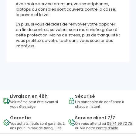
Avec notre service premium, vos smartphones,
laptops ou consoles sont couverts contre la casse,
la panne et le vol.
En plus, si vous décidez de renvoyer votre appareil
en fin de contrat, sa valeur sera maximisée grâce à
cette protection. Moins de stress, plus de tranquillité :
vous profitez de votre tech sans vous soucier des
imprévus.
525
,
58
€
Ajouter au panier
Reprise minimum
garantie
150
€
Livraison en 48h
Sécurisé
Voir même peut être avant si
Un partenaire de confiance à
vous êtes sage
chaque instant
Garantie
Service client 7/7
Vos achats neufs sont garantis 2
On vous attend au
09 74 99 72 75
ans pour un max de tranquillité
ou via notre
centre d'aide