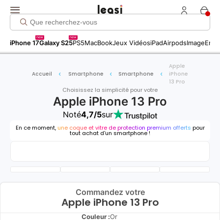
new
new
iPhone 17
Galaxy S25
PS5
MacBook
Jeux Vidéos
iPad
Airpods
Image
Entr
Apple
Accueil
Smartphone
Smartphone
iPhone
13 Pro
Choisissez la simplicité pour votre
Apple iPhone 13 Pro
Noté
4,7/5
sur
En ce moment,
une coque et vitre de protection premium offerts
pour
tout achat d'un smartphone !
Commandez votre
Apple iPhone 13 Pro
Couleur :
Or