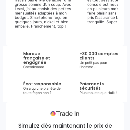
n’avais pas envie de lâcher une
et tout s’est super bie
grosse somme d’un coup. Avec
console est neuve, et 
Leasi, j’ai pu choisir des petites
en plusieurs mois m’a 
mensualités adaptées à mon
faire plaisir sans stress.
budget. Smartphone reçu en
pris l’assurance Leasi+
quelques jours, nickel et bien
tranquille. Super expér
emballé. Franchement, top !
Marque
+30 000 comptes
française et
clients
engagnée
Un petit pas pour
Cocoricoooo
l'homme ...
Éco-responsable
Paiements
sécurisés
On a qu'une planète de
toute façon non ?
Plus robuste que Hulk !
Simulez dès maintenant le prix de