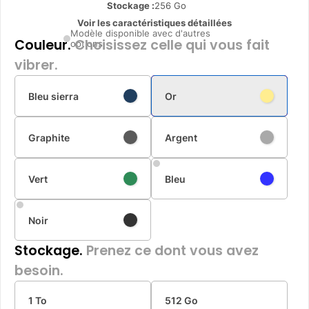
Stockage :
256 Go
Voir les caractéristiques détaillées
Modèle disponible avec d'autres
Couleur.
Choisissez celle qui vous fait
options
vibrer.
Bleu sierra
Or
Graphite
Argent
Vert
Bleu
Noir
Stockage.
Prenez ce dont vous avez
besoin.
1 To
512 Go