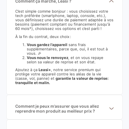
Comment ça marche, Leasi ?
C’est simple comme bonjour : vous choisissez votre
tech préférée (smartphone, laptop, console, etc.),
vous définissez une durée de paiement adaptée à vos
besoins (paiement comptant ou financement jusqu'à
60 mois*), choisissez vos options et c’est parti !
À la fin du contrat, deux choix :
Vous gardez l’appareil
sans frais
supplémentaires, parce que, oui, il est tout à
vous. 🎉
Vous nous le renvoyez
, et on vous repaye
selon sa valeur de reprise et son état.
Ajoutez à ça
Leasi+
, notre service premium qui
protège votre appareil contre les aléas de la vie
(casse, vol, panne) et
garantie la valeur de reprise:
tranquille et malin.
Comment je peux m’assurer que vous allez
reprendre mon produit au meilleur prix ?
Nous sommes connecté à l’ensemble des plus gros
acteurs européens du marché ce qui nous permet de
mettre en concurrence de nombreuse offres et vous
garantir le meilleur prix de rachat. De plus, nous