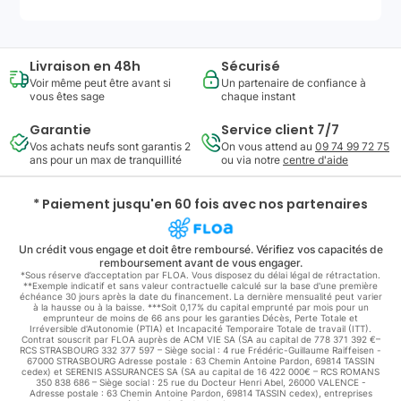
Livraison en 48h
Sécurisé
Voir même peut être avant si
Un partenaire de confiance à
vous êtes sage
chaque instant
Garantie
Service client 7/7
Vos achats neufs sont garantis 2
On vous attend au
09 74 99 72 75
ans pour un max de tranquillité
ou via notre
centre d'aide
* Paiement jusqu'en 60 fois avec nos partenaires
Un crédit vous engage et doit être remboursé. Vérifiez vos capacités de
remboursement avant de vous engager.
*Sous réserve d’acceptation par FLOA. Vous disposez du délai légal de rétractation.
**Exemple indicatif et sans valeur contractuelle calculé sur la base d'une première
échéance 30 jours après la date du financement. La dernière mensualité peut varier
à la hausse ou à la baisse. ***Soit 0,17% du capital emprunté par mois pour un
emprunteur de moins de 66 ans pour les garanties Décès, Perte Totale et
Irréversible d'Autonomie (PTIA) et Incapacité Temporaire Totale de travail (ITT).
Contrat souscrit par FLOA auprès de ACM VIE SA (SA au capital de 778 371 392 €–
RCS STRASBOURG 332 377 597 – Siège social : 4 rue Frédéric-Guillaume Raiffeisen -
67000 STRASBOURG Adresse postale : 63 Chemin Antoine Pardon, 69814 TASSIN
cedex) et SERENIS ASSURANCES SA (SA au capital de 16 422 000€ – RCS ROMANS
350 838 686 – Siège social : 25 rue du Docteur Henri Abel, 26000 VALENCE -
Adresse postale : 63 Chemin Antoine Pardon, 69814 TASSIN cedex), entreprises