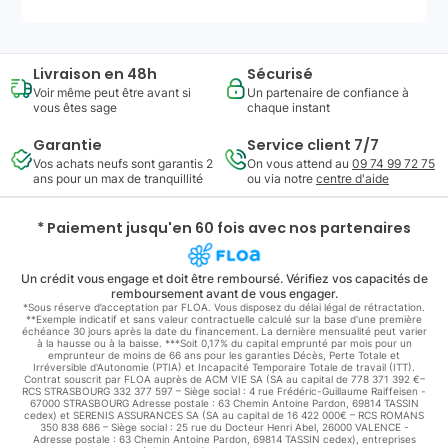
Livraison en 48h
Sécurisé
Voir même peut être avant si
Un partenaire de confiance à
vous êtes sage
chaque instant
Garantie
Service client 7/7
Vos achats neufs sont garantis 2
On vous attend au
09 74 99 72 75
ans pour un max de tranquillité
ou via notre
centre d'aide
* Paiement jusqu'en 60 fois avec nos partenaires
Un crédit vous engage et doit être remboursé. Vérifiez vos capacités de
remboursement avant de vous engager.
*Sous réserve d’acceptation par FLOA. Vous disposez du délai légal de rétractation.
**Exemple indicatif et sans valeur contractuelle calculé sur la base d'une première
échéance 30 jours après la date du financement. La dernière mensualité peut varier
à la hausse ou à la baisse. ***Soit 0,17% du capital emprunté par mois pour un
emprunteur de moins de 66 ans pour les garanties Décès, Perte Totale et
Irréversible d'Autonomie (PTIA) et Incapacité Temporaire Totale de travail (ITT).
Contrat souscrit par FLOA auprès de ACM VIE SA (SA au capital de 778 371 392 €–
RCS STRASBOURG 332 377 597 – Siège social : 4 rue Frédéric-Guillaume Raiffeisen -
67000 STRASBOURG Adresse postale : 63 Chemin Antoine Pardon, 69814 TASSIN
cedex) et SERENIS ASSURANCES SA (SA au capital de 16 422 000€ – RCS ROMANS
350 838 686 – Siège social : 25 rue du Docteur Henri Abel, 26000 VALENCE -
Adresse postale : 63 Chemin Antoine Pardon, 69814 TASSIN cedex), entreprises