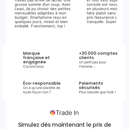
n’avais pas envie de lâcher une
et tout s’est super bie
grosse somme d’un coup. Avec
console est neuve, et 
Leasi, j’ai pu choisir des petites
en plusieurs mois m’a 
mensualités adaptées à mon
faire plaisir sans stress.
budget. Smartphone reçu en
pris l’assurance Leasi+
quelques jours, nickel et bien
tranquille. Super expér
emballé. Franchement, top !
Marque
+30 000 comptes
française et
clients
engagnée
Un petit pas pour
Cocoricoooo
l'homme ...
Éco-responsable
Paiements
sécurisés
On a qu'une planète de
toute façon non ?
Plus robuste que Hulk !
Simulez dès maintenant le prix de