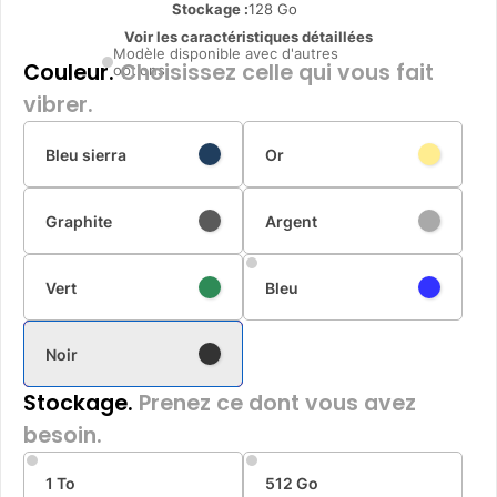
Stockage :
128 Go
Voir les caractéristiques détaillées
Modèle disponible avec d'autres
Couleur.
Choisissez celle qui vous fait
options
vibrer.
Bleu sierra
Or
Graphite
Argent
Vert
Bleu
Noir
Stockage.
Prenez ce dont vous avez
besoin.
1 To
512 Go