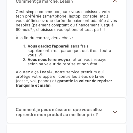
Comment ça marche, Leasi ?
C’est simple comme bonjour : vous choisissez votre
tech préférée (smartphone, laptop, console, etc.),
vous définissez une durée de paiement adaptée à vos
besoins (paiement comptant ou financement jusqu'à
60 mois*), choisissez vos options et c’est parti !
À la fin du contrat, deux choix :
Vous gardez l’appareil
sans frais
supplémentaires, parce que, oui, il est tout à
vous. 🎉
Vous nous le renvoyez
, et on vous repaye
selon sa valeur de reprise et son état.
Ajoutez à ça
Leasi+
, notre service premium qui
protège votre appareil contre les aléas de la vie
(casse, vol, panne) et
garantie la valeur de reprise:
tranquille et malin.
Comment je peux m’assurer que vous allez
reprendre mon produit au meilleur prix ?
Nous sommes connecté à l’ensemble des plus gros
acteurs européens du marché ce qui nous permet de
mettre en concurrence de nombreuse offres et vous
garantir le meilleur prix de rachat. De plus, nous