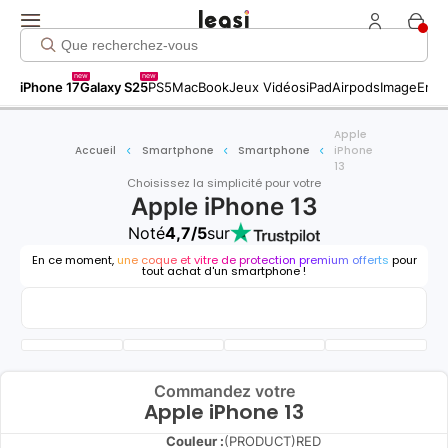
new
new
iPhone 17
Galaxy S25
PS5
MacBook
Jeux Vidéos
iPad
Airpods
Image
Entr
Apple
Accueil
Smartphone
Smartphone
iPhone
13
Choisissez la simplicité pour votre
Apple iPhone 13
Noté
4,7/5
sur
En ce moment,
une coque et vitre de protection premium offerts
pour
tout achat d'un smartphone !
Commandez votre
Apple iPhone 13
Couleur :
(PRODUCT)RED