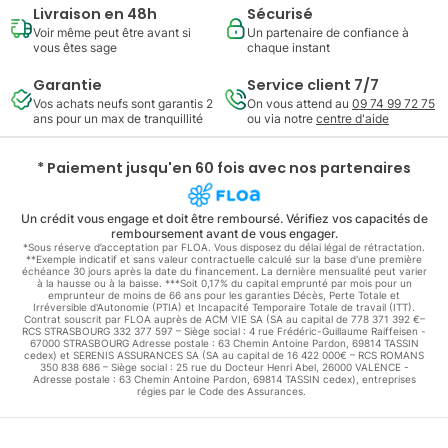
Livraison en 48h
Sécurisé
Voir même peut être avant si
Un partenaire de confiance à
vous êtes sage
chaque instant
Garantie
Service client 7/7
Vos achats neufs sont garantis 2
On vous attend au
09 74 99 72 75
ans pour un max de tranquillité
ou via notre
centre d'aide
* Paiement jusqu'en 60 fois avec nos partenaires
Un crédit vous engage et doit être remboursé. Vérifiez vos capacités de
remboursement avant de vous engager.
*Sous réserve d’acceptation par FLOA. Vous disposez du délai légal de rétractation.
**Exemple indicatif et sans valeur contractuelle calculé sur la base d'une première
échéance 30 jours après la date du financement. La dernière mensualité peut varier
à la hausse ou à la baisse. ***Soit 0,17% du capital emprunté par mois pour un
emprunteur de moins de 66 ans pour les garanties Décès, Perte Totale et
Irréversible d'Autonomie (PTIA) et Incapacité Temporaire Totale de travail (ITT).
Contrat souscrit par FLOA auprès de ACM VIE SA (SA au capital de 778 371 392 €–
RCS STRASBOURG 332 377 597 – Siège social : 4 rue Frédéric-Guillaume Raiffeisen -
67000 STRASBOURG Adresse postale : 63 Chemin Antoine Pardon, 69814 TASSIN
cedex) et SERENIS ASSURANCES SA (SA au capital de 16 422 000€ – RCS ROMANS
350 838 686 – Siège social : 25 rue du Docteur Henri Abel, 26000 VALENCE -
Adresse postale : 63 Chemin Antoine Pardon, 69814 TASSIN cedex), entreprises
régies par le Code des Assurances.