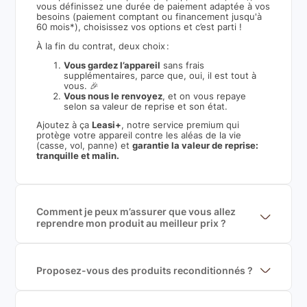
vous définissez une durée de paiement adaptée à vos
besoins (paiement comptant ou financement jusqu'à
60 mois*), choisissez vos options et c’est parti !
À la fin du contrat, deux choix :
Vous gardez l’appareil
sans frais
supplémentaires, parce que, oui, il est tout à
vous. 🎉
Vous nous le renvoyez
, et on vous repaye
selon sa valeur de reprise et son état.
Ajoutez à ça
Leasi+
, notre service premium qui
protège votre appareil contre les aléas de la vie
(casse, vol, panne) et
garantie la valeur de reprise:
tranquille et malin.
Comment je peux m’assurer que vous allez
reprendre mon produit au meilleur prix ?
Nous sommes connecté à l’ensemble des plus gros
acteurs européens du marché ce qui nous permet de
mettre en concurrence de nombreuse offres et vous
garantir le meilleur prix de rachat. De plus, nous
Proposez-vous des produits reconditionnés ?
sommes rémunéré à la commission sur la valeur de
Nous proposons des produits neufs et
rachat du produit (cette commission est
reconditionnés. Nous travaillons exclusivement avec
exclusivement payé par les acheteurs).
des fournisseurs de renoms, ne proposons que des