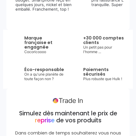
budget. Smartphone reçu en
pris l’assurance Leasi+
quelques jours, nickel et bien
tranquille. Super expér
emballé. Franchement, top !
Marque
+30 000 comptes
française et
clients
engagnée
Un petit pas pour
Cocoricoooo
l'homme ...
Éco-responsable
Paiements
sécurisés
On a qu'une planète de
toute façon non ?
Plus robuste que Hulk !
Simulez dès maintenant le prix de
reprise
de vos produits
Dans combien de temps souhaiterez vous nous