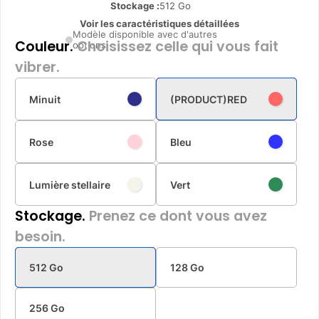
Stockage :
512 Go
Voir les caractéristiques détaillées
Modèle disponible avec d'autres
Couleur.
Choisissez celle qui vous fait
options
vibrer.
Minuit
(PRODUCT)RED
Rose
Bleu
Lumière stellaire
Vert
Stockage.
Prenez ce dont vous avez
besoin.
512 Go
128 Go
256 Go