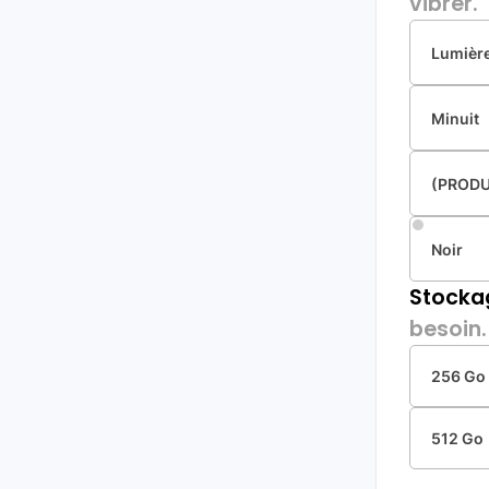
vibrer.
Lumière
Minuit
(PROD
Noir
Stocka
besoin.
256 Go
512 Go