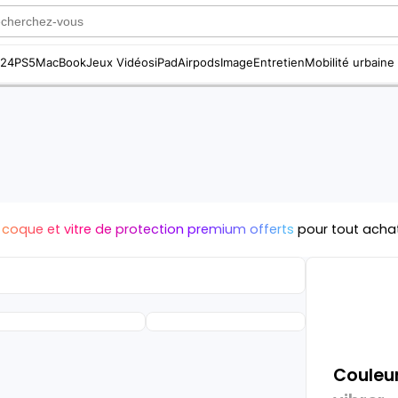
S24
PS5
MacBook
Jeux Vidéos
iPad
Airpods
Image
Entretien
Mobilité urbaine
 coque et vitre de protection premium offerts
pour tout acha
Couleur