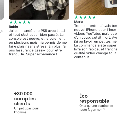
★★★★★
★★★★★
Maria
Trop contente ! J’avais be
Robin
nouvel iPhone pour filme
 je
J’ai commandé une PS5 avec Leasi
vidéos YouTube, mais pay
et tout s’est super bien passé. La
d’un coup, c’était mort. Av
console est neuve, et le paiement
j’ai pu l’avoir en petites m
en plusieurs mois m’a permis de me
La commande a été super 
faire plaisir sans stress. En plus, j’ai
livraison rapide, et franch
pris l’assurance Leasi+ pour être
qualité vidéo change tout
tranquille. Super expérience !
contenus.
+30 000
Éco-
comptes
responsable
clients
On a qu'une planète de
Un petit pas pour
toute façon non ?
l'homme ...