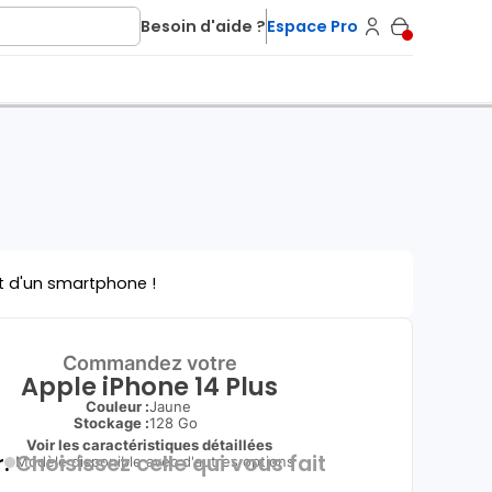
Besoin d'aide ?
Espace Pro
t d'un smartphone !
Commandez votre
Apple iPhone 14 Plus
Couleur :
Jaune
Stockage :
128 Go
Voir les caractéristiques détaillées
.
Choisissez celle qui vous fait
Modèle disponible avec d'autres options