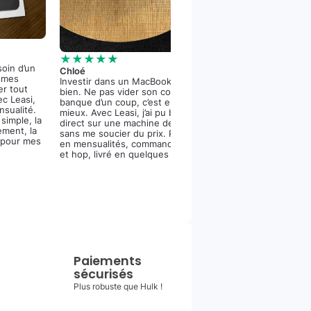
★★★★★
Vincent
★★★★★
J’ai enfin un iPho
soin d’un
Chloé
me ruiner en une 
r mes
Investir dans un MacBook Pro, c’est
est canon, la cam
er tout
bien. Ne pas vider son compte en
dinguerie et la ba
ec Leasi,
banque d’un coup, c’est encore
bien. Merci Leasi 
ensualité.
mieux. Avec Leasi, j’ai pu bosser
mensualités et la 
simple, la
direct sur une machine de compet’
ement, la
sans me soucier du prix. Paiement
 pour mes
en mensualités, commande fluide,
et hop, livré en quelques jours.
Paiements
sécurisés
Plus robuste que Hulk !