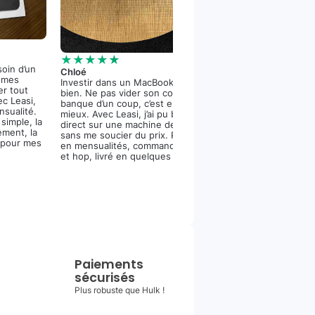
★★★★★
Vincent
★★★★★
J’ai enfin un iPho
soin d’un
Chloé
me ruiner en une 
r mes
Investir dans un MacBook Pro, c’est
est canon, la cam
er tout
bien. Ne pas vider son compte en
dinguerie et la ba
ec Leasi,
banque d’un coup, c’est encore
bien. Merci Leasi 
ensualité.
mieux. Avec Leasi, j’ai pu bosser
mensualités et la 
simple, la
direct sur une machine de compet’
ement, la
sans me soucier du prix. Paiement
 pour mes
en mensualités, commande fluide,
et hop, livré en quelques jours.
Paiements
sécurisés
Plus robuste que Hulk !