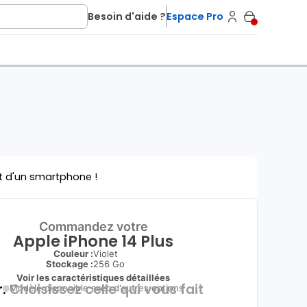
Besoin d'aide ?
Espace Pro
t d'un smartphone !
Commandez votre
Apple iPhone 14 Plus
Couleur :
Violet
Stockage :
256 Go
Voir les caractéristiques détaillées
.
Choisissez celle qui vous fait
Modèle disponible avec d'autres options