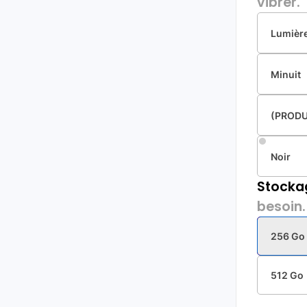
vibrer.
Lumière
Minuit
(PROD
Noir
Stocka
besoin.
256 Go
512 Go