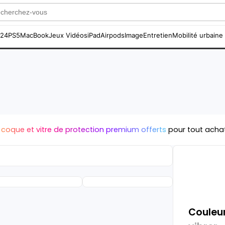
S24
PS5
MacBook
Jeux Vidéos
iPad
Airpods
Image
Entretien
Mobilité urbaine
 coque et vitre de protection premium offerts
pour tout acha
Couleur