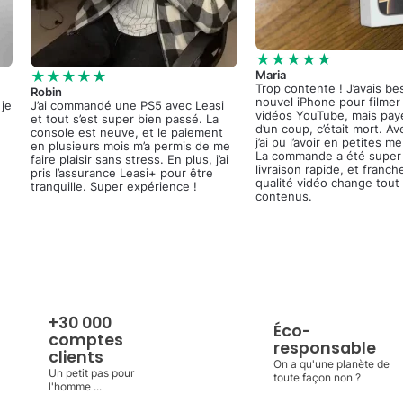
★★★★★
★★★★★
Maria
Trop contente ! J’avais be
Robin
nouvel iPhone pour filme
 je
J’ai commandé une PS5 avec Leasi
vidéos YouTube, mais pay
et tout s’est super bien passé. La
d’un coup, c’était mort. Av
console est neuve, et le paiement
j’ai pu l’avoir en petites m
en plusieurs mois m’a permis de me
La commande a été super 
faire plaisir sans stress. En plus, j’ai
livraison rapide, et franch
pris l’assurance Leasi+ pour être
qualité vidéo change tout
tranquille. Super expérience !
contenus.
+30 000
Éco-
comptes
responsable
clients
On a qu'une planète de
Un petit pas pour
toute façon non ?
l'homme ...