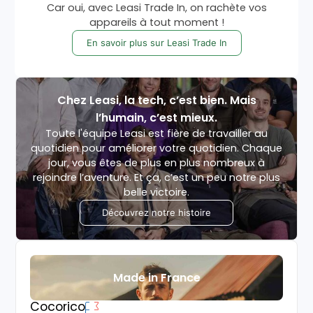
Car oui, avec Leasi Trade In, on rachète vos
appareils à tout moment !
En savoir plus sur Leasi Trade In
Chez Leasi, la tech, c’est bien. Mais
l’humain, c’est mieux.
Toute l'équipe Leasi est fière de travailler au
quotidien pour améliorer votre quotidien. Chaque
jour, vous êtes de plus en plus nombreux à
rejoindre l’aventure. Et ça, c’est un peu notre plus
belle victoire.
Découvrez notre histoire
Made in France
Cocorico