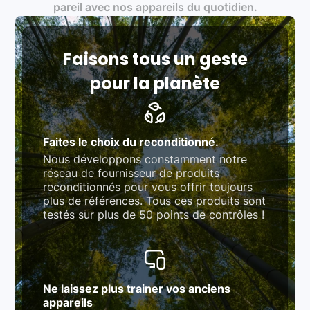
Produits testés et vérifiés selon des standards
pareil avec nos appareils du quotidien.
rigoureux (80 à 100 points de contrôle en
fonction des produits)
Respect des normes RAEE, RoHS, et du
référentiel QualiRepar (bonus réparation)
Faisons tous un geste
pour la planète
Faites le choix du reconditionné.
Nous développons constamment notre
réseau de fournisseur de produits
reconditionnés pour vous offrir toujours
plus de références. Tous ces produits sont
testés sur plus de 50 points de contrôles !
Ne laissez plus trainer vos anciens
appareils