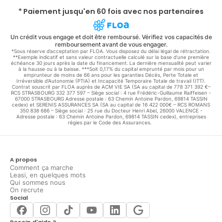
* Paiement jusqu'en 60 fois avec nos partenaires
Un crédit vous engage et doit être remboursé. Vérifiez vos capacités de
remboursement avant de vous engager.
*Sous réserve d’acceptation par FLOA. Vous disposez du délai légal de rétractation.
**Exemple indicatif et sans valeur contractuelle calculé sur la base d'une première
échéance 30 jours après la date du financement. La dernière mensualité peut varier
à la hausse ou à la baisse. ***Soit 0,17% du capital emprunté par mois pour un
emprunteur de moins de 66 ans pour les garanties Décès, Perte Totale et
Irréversible d'Autonomie (PTIA) et Incapacité Temporaire Totale de travail (ITT).
Contrat souscrit par FLOA auprès de ACM VIE SA (SA au capital de 778 371 392 €–
RCS STRASBOURG 332 377 597 – Siège social : 4 rue Frédéric-Guillaume Raiffeisen -
67000 STRASBOURG Adresse postale : 63 Chemin Antoine Pardon, 69814 TASSIN
cedex) et SERENIS ASSURANCES SA (SA au capital de 16 422 000€ – RCS ROMANS
350 838 686 – Siège social : 25 rue du Docteur Henri Abel, 26000 VALENCE -
Adresse postale : 63 Chemin Antoine Pardon, 69814 TASSIN cedex), entreprises
régies par le Code des Assurances.
A propos
Comment ça marche
Leasi, en quelques mots
Qui sommes nous
On recrute
Social
Besoin d'aide ?