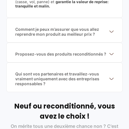
(casse, vol, panne) et
garantie la valeur de reprise:
tranquille et malin.
Comment je peux m’assurer que vous allez
reprendre mon produit au meilleur prix ?
Nous sommes connecté à l’ensemble des plus gros
acteurs européens du marché ce qui nous permet de
mettre en concurrence de nombreuse offres et vous
garantir le meilleur prix de rachat. De plus, nous
Proposez-vous des produits reconditionnés ?
sommes rémunéré à la commission sur la valeur de
Nous proposons des produits neufs et
rachat du produit (cette commission est
reconditionnés. Nous travaillons exclusivement avec
exclusivement payé par les acheteurs).
des fournisseurs de renoms, ne proposons que des
produits officiels de grandes marques et du
Qui sont vos partenaires et travaillez-vous
reconditionné de haute qualité
vraiment uniquement avec des entreprises
responsables ?
Oui, chez Leasi, on sélectionne nos partenaires avec
soin, et
on travaille uniquement avec des acteurs
Français et Européen, engagés dans une démarche
écoresponsable, éthique, et de qualité.
Neuf ou reconditionné, vous
Labels environnementaux & qualité de nos partenaires
:
avez le choix !
Certifications ADEME / ISO 14001 pour le
On mérite tous une deuxième chance non ? C'est
traitement des déchets électroniques (DEEE)