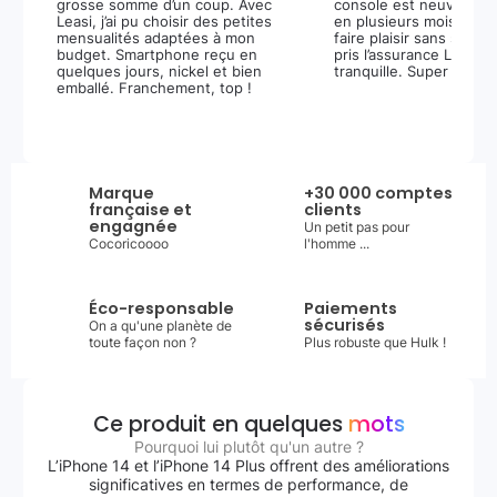
grosse somme d’un coup. Avec
console est neuve, et 
Leasi, j’ai pu choisir des petites
en plusieurs mois m’a 
mensualités adaptées à mon
faire plaisir sans stress.
budget. Smartphone reçu en
pris l’assurance Leasi+
quelques jours, nickel et bien
tranquille. Super expér
emballé. Franchement, top !
Marque
+30 000 comptes
française et
clients
engagnée
Un petit pas pour
Cocoricoooo
l'homme ...
Éco-responsable
Paiements
sécurisés
On a qu'une planète de
toute façon non ?
Plus robuste que Hulk !
Ce produit en quelques
mots
Pourquoi lui plutôt qu'un autre ?
L’iPhone 14 et l’iPhone 14 Plus offrent des améliorations
significatives en termes de performance, de