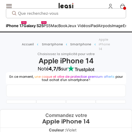
new
new
iPhone 17
Galaxy S25
PS5
MacBook
Jeux Vidéos
iPad
Airpods
Image
Entr
Apple
Accueil
Smartphone
Smartphone
iPhone
14
Choisissez la simplicité pour votre
Apple iPhone 14
Noté
4,7/5
sur
En ce moment,
une coque et vitre de protection premium offerts
pour
tout achat d'un smartphone !
Commandez votre
Apple iPhone 14
Couleur :
Violet