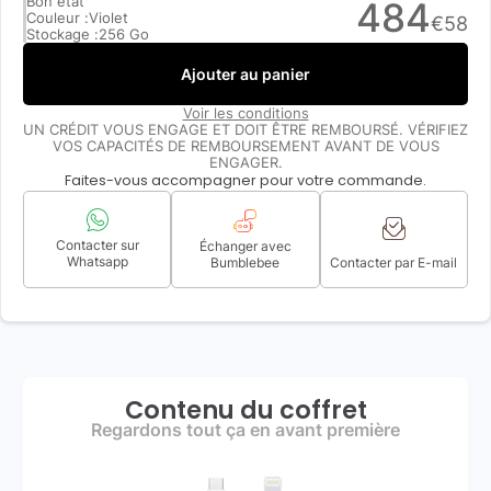
Bon état
484
Couleur :
Violet
€
58
Stockage :
256 Go
Ajouter au panier
Voir les conditions
UN CRÉDIT VOUS ENGAGE ET DOIT ÊTRE REMBOURSÉ. VÉRIFIEZ
VOS CAPACITÉS DE REMBOURSEMENT AVANT DE VOUS
ENGAGER.
Faites-vous accompagner pour votre commande.
Contacter sur
Échanger avec
Whatsapp
Bumblebee
Contacter par E-mail
Contenu du coffret
Regardons tout ça en avant première