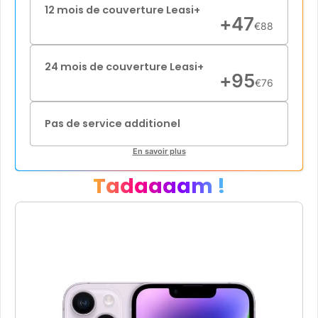
12 mois de couverture Leasi+
+
47
€
88
24 mois de couverture Leasi+
+
95
€
76
Pas de service additionel
En savoir plus
Tadaaaam !