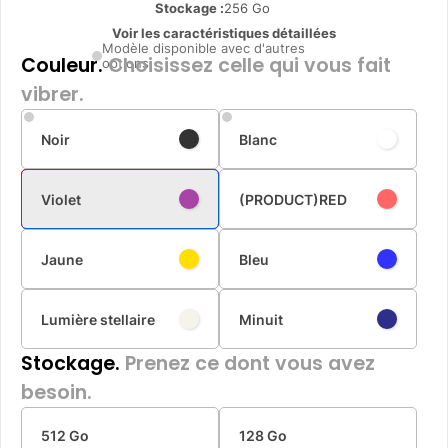
Stockage :
256 Go
Voir les caractéristiques détaillées
Modèle disponible avec d'autres
Couleur.
Choisissez celle qui vous fait
options
vibrer.
Noir
Blanc
Violet
(PRODUCT)RED
Jaune
Bleu
Lumière stellaire
Minuit
Stockage.
Prenez ce dont vous avez
besoin.
512 Go
128 Go