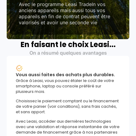
Avec le programme Leasi TradeIn vos
anciens appareils mais aussi tous vos
appareils en fin de contrat peuvent être
valorisés et avoir une seconde vie
En faisant le choix Leasi...
On a résumé quelques avantages
Vous aussi faites des achats plus durables.
Grâce à Leasi, vous pouvez étaler le coût de votre
smartphone, laptop ou console préféré sur
plusieurs mois.
Choisissez le paiement comptant ou le financement
de votre panier (voir conditions), sans frais cachés,
et sans apport.
Avec Leasi, accéder aux dernières technologies
avec une validation et réponse instantanée de votre
demande de financement grâce à nos partenaires