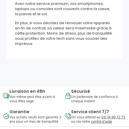
Avec notre service premium, vos smartphones,
laptops ou consoles sont couverts contre la casse,
la panne et le vol.
En plus, si vous décidez de renvoyer votre appareil
en fin de contrat, sa valeur sera maximisée grâce à
cette protection. Moins de stress, plus de tranquillité :
vous profitez de votre tech sans vous soucier des
imprévus.
484
,
58
€
Ajouter au panier
Reprise minimum
garantie
139
€
Livraison en 48h
Sécurisé
Voir même peut être avant si
Un partenaire de confiance à
vous êtes sage
chaque instant
Garantie
Service client 7/7
Vos achats neufs sont garantis 2
On vous attend au
09 74 99 72 75
ans pour un max de tranquillité
ou via notre
centre d'aide