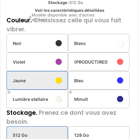
Stockage :
512 Go
Voir les caractéristiques détaillées
Modèle disponible avec d'autres
Couleur.
Choisissez celle qui vous fait
options
vibrer.
Noir
Blanc
Violet
(PRODUCT)RED
Jaune
Bleu
Lumière stellaire
Minuit
Stockage.
Prenez ce dont vous avez
besoin.
512 Go
128 Go