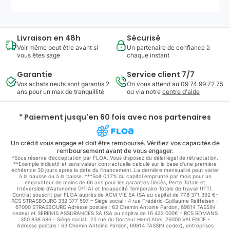
Livraison en 48h
Sécurisé
Voir même peut être avant si
Un partenaire de confiance à
vous êtes sage
chaque instant
Garantie
Service client 7/7
Vos achats neufs sont garantis 2
On vous attend au
09 74 99 72 75
ans pour un max de tranquillité
ou via notre
centre d'aide
* Paiement jusqu'en 60 fois avec nos partenaires
Un crédit vous engage et doit être remboursé. Vérifiez vos capacités de
remboursement avant de vous engager.
*Sous réserve d’acceptation par FLOA. Vous disposez du délai légal de rétractation.
**Exemple indicatif et sans valeur contractuelle calculé sur la base d'une première
échéance 30 jours après la date du financement. La dernière mensualité peut varier
à la hausse ou à la baisse. ***Soit 0,17% du capital emprunté par mois pour un
emprunteur de moins de 66 ans pour les garanties Décès, Perte Totale et
Irréversible d'Autonomie (PTIA) et Incapacité Temporaire Totale de travail (ITT).
Contrat souscrit par FLOA auprès de ACM VIE SA (SA au capital de 778 371 392 €–
RCS STRASBOURG 332 377 597 – Siège social : 4 rue Frédéric-Guillaume Raiffeisen -
67000 STRASBOURG Adresse postale : 63 Chemin Antoine Pardon, 69814 TASSIN
cedex) et SERENIS ASSURANCES SA (SA au capital de 16 422 000€ – RCS ROMANS
350 838 686 – Siège social : 25 rue du Docteur Henri Abel, 26000 VALENCE -
Adresse postale : 63 Chemin Antoine Pardon, 69814 TASSIN cedex), entreprises