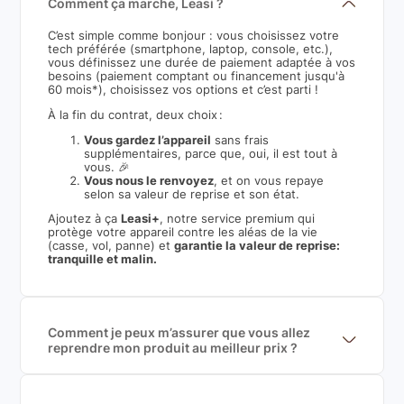
Comment ça marche, Leasi ?
C’est simple comme bonjour : vous choisissez votre
tech préférée (smartphone, laptop, console, etc.),
vous définissez une durée de paiement adaptée à vos
besoins (paiement comptant ou financement jusqu'à
60 mois*), choisissez vos options et c’est parti !
À la fin du contrat, deux choix :
Vous gardez l’appareil
sans frais
supplémentaires, parce que, oui, il est tout à
vous. 🎉
Vous nous le renvoyez
, et on vous repaye
selon sa valeur de reprise et son état.
Ajoutez à ça
Leasi+
, notre service premium qui
protège votre appareil contre les aléas de la vie
(casse, vol, panne) et
garantie la valeur de reprise:
tranquille et malin.
Comment je peux m’assurer que vous allez
reprendre mon produit au meilleur prix ?
Nous sommes connecté à l’ensemble des plus gros
acteurs européens du marché ce qui nous permet de
mettre en concurrence de nombreuse offres et vous
garantir le meilleur prix de rachat. De plus, nous