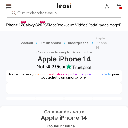
new
new
iPhone 17
Galaxy S25
PS5
MacBook
Jeux Vidéos
iPad
Airpods
Image
Entr
Apple
Accueil
Smartphone
Smartphone
iPhone
14
Choisissez la simplicité pour votre
Apple iPhone 14
Noté
4,7/5
sur
En ce moment,
une coque et vitre de protection premium offerts
pour
tout achat d'un smartphone !
Commandez votre
Apple iPhone 14
Couleur :
Jaune