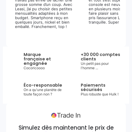
n’avais pas envie de lâcher une
et tout s’est super bie
grosse somme d’un coup. Avec
console est neuve, et 
Leasi, j’ai pu choisir des petites
en plusieurs mois m’a 
mensualités adaptées à mon
faire plaisir sans stress.
budget. Smartphone reçu en
pris l’assurance Leasi+
quelques jours, nickel et bien
tranquille. Super expér
emballé. Franchement, top !
Marque
+30 000 comptes
française et
clients
engagnée
Un petit pas pour
Cocoricoooo
l'homme ...
Éco-responsable
Paiements
sécurisés
On a qu'une planète de
toute façon non ?
Plus robuste que Hulk !
Simulez dès maintenant le prix de