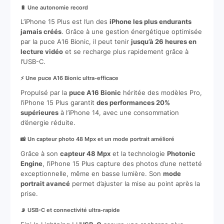
🔋 Une autonomie record
L’iPhone 15 Plus est l’un des
iPhone les plus endurants
jamais créés
. Grâce à une gestion énergétique optimisée
par la puce A16 Bionic, il peut tenir
jusqu’à 26 heures en
lecture vidéo
et se recharge plus rapidement grâce à
l’USB-C.
⚡ Une puce A16 Bionic ultra-efficace
Propulsé par la
puce A16 Bionic
héritée des modèles Pro,
l’iPhone 15 Plus garantit
des performances 20%
supérieures
à l’iPhone 14, avec une consommation
d’énergie réduite.
📸 Un capteur photo 48 Mpx et un mode portrait amélioré
Grâce à son
capteur 48 Mpx
et la technologie
Photonic
Engine
, l’iPhone 15 Plus capture des photos d’une netteté
exceptionnelle, même en basse lumière. Son
mode
portrait avancé
permet d’ajuster la mise au point après la
prise.
📡 USB-C et connectivité ultra-rapide