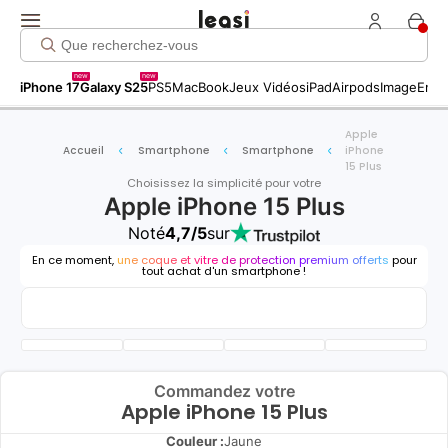
new
new
iPhone 17
Galaxy S25
PS5
MacBook
Jeux Vidéos
iPad
Airpods
Image
Entr
Apple
Accueil
Smartphone
Smartphone
iPhone
15 Plus
Choisissez la simplicité pour votre
Apple iPhone 15 Plus
Noté
4,7/5
sur
En ce moment,
une coque et vitre de protection premium offerts
pour
tout achat d'un smartphone !
Commandez votre
Apple iPhone 15 Plus
Couleur :
Jaune