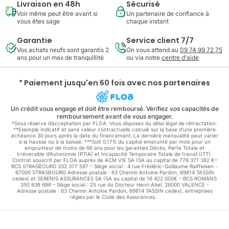
Livraison en 48h
Sécurisé
Voir même peut être avant si
Un partenaire de confiance à
vous êtes sage
chaque instant
Garantie
Service client 7/7
Vos achats neufs sont garantis 2
On vous attend au
09 74 99 72 75
ans pour un max de tranquillité
ou via notre
centre d'aide
* Paiement jusqu'en 60 fois avec nos partenaires
Un crédit vous engage et doit être remboursé. Vérifiez vos capacités de
remboursement avant de vous engager.
*Sous réserve d’acceptation par FLOA. Vous disposez du délai légal de rétractation.
**Exemple indicatif et sans valeur contractuelle calculé sur la base d'une première
échéance 30 jours après la date du financement. La dernière mensualité peut varier
à la hausse ou à la baisse. ***Soit 0,17% du capital emprunté par mois pour un
emprunteur de moins de 66 ans pour les garanties Décès, Perte Totale et
Irréversible d'Autonomie (PTIA) et Incapacité Temporaire Totale de travail (ITT).
Contrat souscrit par FLOA auprès de ACM VIE SA (SA au capital de 778 371 392 €–
RCS STRASBOURG 332 377 597 – Siège social : 4 rue Frédéric-Guillaume Raiffeisen -
67000 STRASBOURG Adresse postale : 63 Chemin Antoine Pardon, 69814 TASSIN
cedex) et SERENIS ASSURANCES SA (SA au capital de 16 422 000€ – RCS ROMANS
350 838 686 – Siège social : 25 rue du Docteur Henri Abel, 26000 VALENCE -
Adresse postale : 63 Chemin Antoine Pardon, 69814 TASSIN cedex), entreprises
régies par le Code des Assurances.