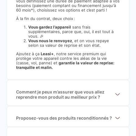
vous définissez une durée de paiement adaptée à vos
besoins (paiement comptant ou financement jusqu'à
60 mois*), choisissez vos options et c’est parti !
À la fin du contrat, deux choix :
Vous gardez l’appareil
sans frais
supplémentaires, parce que, oui, il est tout à
vous. 🎉
Vous nous le renvoyez
, et on vous repaye
selon sa valeur de reprise et son état.
Ajoutez à ça
Leasi+
, notre service premium qui
protège votre appareil contre les aléas de la vie
(casse, vol, panne) et
garantie la valeur de reprise:
tranquille et malin.
Comment je peux m’assurer que vous allez
reprendre mon produit au meilleur prix ?
Nous sommes connecté à l’ensemble des plus gros
acteurs européens du marché ce qui nous permet de
mettre en concurrence de nombreuse offres et vous
garantir le meilleur prix de rachat. De plus, nous
Proposez-vous des produits reconditionnés ?
sommes rémunéré à la commission sur la valeur de
Nous proposons des produits neufs et
rachat du produit (cette commission est
reconditionnés. Nous travaillons exclusivement avec
exclusivement payé par les acheteurs).
des fournisseurs de renoms, ne proposons que des