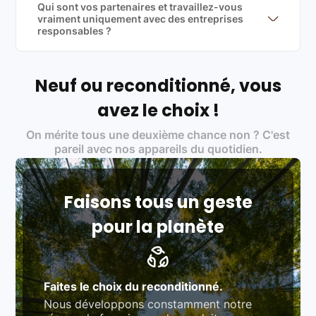
produits officiels de grandes marques et du
Qui sont vos partenaires et travaillez-vous
reconditionné de haute qualité
vraiment uniquement avec des entreprises
responsables ?
Oui, chez Leasi, on sélectionne nos partenaires avec
soin, et
on travaille uniquement avec des acteurs
Français et Européen, engagés dans une démarche
écoresponsable, éthique, et de qualité.
Neuf ou reconditionné, vous
Labels environnementaux & qualité de nos partenaires
:
avez le choix !
Certifications ADEME / ISO 14001 pour le
On mérite tous une deuxième chance non ? C'est
traitement des déchets électroniques (DEEE)
Produits testés et vérifiés selon des standards
pareil avec nos appareils du quotidien.
rigoureux (80 à 100 points de contrôle en
fonction des produits)
Respect des normes RAEE, RoHS, et du
référentiel QualiRepar (bonus réparation)
Faisons tous un geste
pour la planète
Faites le choix du reconditionné.
Nous développons constamment notre