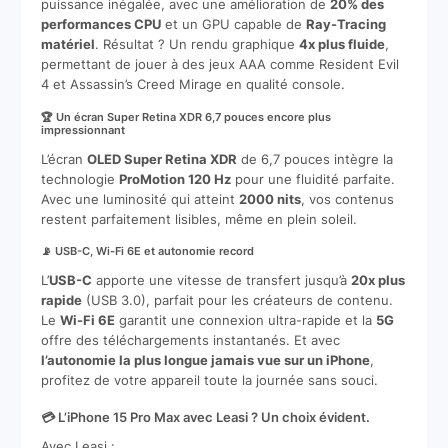
puissance inégalée, avec une amélioration de
20% des
performances CPU
et un GPU capable de
Ray-Tracing
matériel
. Résultat ? Un rendu graphique
4x plus fluide
,
permettant de jouer à des jeux AAA comme Resident Evil
4 et Assassin’s Creed Mirage en qualité console.
🏆 Un écran Super Retina XDR 6,7 pouces encore plus
impressionnant
L’écran
OLED Super Retina XDR
de 6,7 pouces intègre la
technologie
ProMotion 120 Hz
pour une fluidité parfaite.
Avec une luminosité qui atteint
2000 nits
, vos contenus
restent parfaitement lisibles, même en plein soleil.
📡 USB-C, Wi-Fi 6E et autonomie record
L’
USB-C
apporte une vitesse de transfert jusqu’à
20x plus
rapide
(USB 3.0), parfait pour les créateurs de contenu.
Le
Wi-Fi 6E
garantit une connexion ultra-rapide et la
5G
offre des téléchargements instantanés. Et avec
l’autonomie la plus longue jamais vue sur un iPhone
,
profitez de votre appareil toute la journée sans souci.
💳 L’iPhone 15 Pro Max avec Leasi ? Un choix évident.
Avec Leasi :