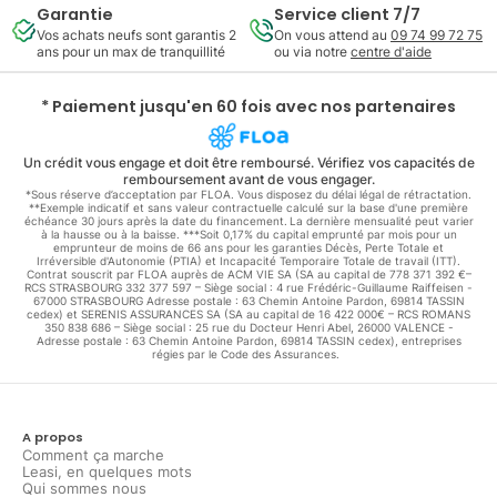
Garantie
Service client 7/7
Vos achats neufs sont garantis 2
On vous attend au
09 74 99 72 75
ans pour un max de tranquillité
ou via notre
centre d'aide
* Paiement jusqu'en 60 fois avec nos partenaires
Un crédit vous engage et doit être remboursé. Vérifiez vos capacités de
remboursement avant de vous engager.
*Sous réserve d’acceptation par FLOA. Vous disposez du délai légal de rétractation.
**Exemple indicatif et sans valeur contractuelle calculé sur la base d'une première
échéance 30 jours après la date du financement. La dernière mensualité peut varier
à la hausse ou à la baisse. ***Soit 0,17% du capital emprunté par mois pour un
emprunteur de moins de 66 ans pour les garanties Décès, Perte Totale et
Irréversible d'Autonomie (PTIA) et Incapacité Temporaire Totale de travail (ITT).
Contrat souscrit par FLOA auprès de ACM VIE SA (SA au capital de 778 371 392 €–
RCS STRASBOURG 332 377 597 – Siège social : 4 rue Frédéric-Guillaume Raiffeisen -
67000 STRASBOURG Adresse postale : 63 Chemin Antoine Pardon, 69814 TASSIN
cedex) et SERENIS ASSURANCES SA (SA au capital de 16 422 000€ – RCS ROMANS
350 838 686 – Siège social : 25 rue du Docteur Henri Abel, 26000 VALENCE -
Adresse postale : 63 Chemin Antoine Pardon, 69814 TASSIN cedex), entreprises
régies par le Code des Assurances.
A propos
Comment ça marche
Leasi, en quelques mots
Qui sommes nous