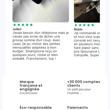
★★★★★
★★★★★
Julien
Robin
J’avais besoin d’un téléphone mais je
J’ai commandé une PS5
n’avais pas envie de lâcher une
et tout s’est super bie
grosse somme d’un coup. Avec
console est neuve, et 
Leasi, j’ai pu choisir des petites
en plusieurs mois m’a 
mensualités adaptées à mon
faire plaisir sans stress.
budget. Smartphone reçu en
pris l’assurance Leasi+
quelques jours, nickel et bien
tranquille. Super expér
emballé. Franchement, top !
Marque
+30 000 comptes
française et
clients
engagnée
Un petit pas pour
Cocoricoooo
l'homme ...
Éco-responsable
Paiements