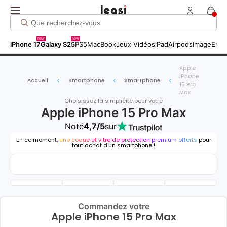
new
new
iPhone 17
Galaxy S25
PS5
MacBook
Jeux Vidéos
iPad
Airpods
Image
Entr
Apple
iPhone
Accueil
Smartphone
Smartphone
15 Pro
Max
Choisissez la simplicité pour votre
Apple iPhone 15 Pro Max
Noté
4,7/5
sur
En ce moment,
une coque et vitre de protection premium offerts
pour
tout achat d'un smartphone !
Commandez votre
Apple iPhone 15 Pro Max