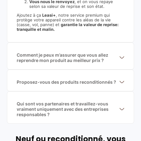
Vous nous le renvoyez
, et on vous repaye
selon sa valeur de reprise et son état.
Ajoutez à ça
Leasi+
, notre service premium qui
protège votre appareil contre les aléas de la vie
(casse, vol, panne) et
garantie la valeur de reprise:
tranquille et malin.
Comment je peux m’assurer que vous allez
reprendre mon produit au meilleur prix ?
Nous sommes connecté à l’ensemble des plus gros
acteurs européens du marché ce qui nous permet de
mettre en concurrence de nombreuse offres et vous
garantir le meilleur prix de rachat. De plus, nous
Proposez-vous des produits reconditionnés ?
sommes rémunéré à la commission sur la valeur de
Nous proposons des produits neufs et
rachat du produit (cette commission est
reconditionnés. Nous travaillons exclusivement avec
exclusivement payé par les acheteurs).
des fournisseurs de renoms, ne proposons que des
produits officiels de grandes marques et du
Qui sont vos partenaires et travaillez-vous
reconditionné de haute qualité
vraiment uniquement avec des entreprises
responsables ?
Oui, chez Leasi, on sélectionne nos partenaires avec
soin, et
on travaille uniquement avec des acteurs
Français et Européen, engagés dans une démarche
écoresponsable, éthique, et de qualité.
Neuf ou reconditionné, vous