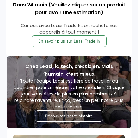
Dans
24
mois
(Veuillez cliquer sur un produit
pour avoir une estimation)
Car oui, avec Leasi Trade In, on rachète vos
appareils à tout moment !
En savoir plus sur Leasi Trade In
Chez Leasi, la tech, c’est bien. Mais
l’humain, c’est mieux.
Toute l'équipe Leasi est fière de travailler au
quotidien pour améliorer votre quotidien. Chaque
jour, vous êtes de plus en plus nombreux à
rejoindre l’aventure. Et ça, c’est un peu notre plus
belle victoire.
Découvrez notre histoire