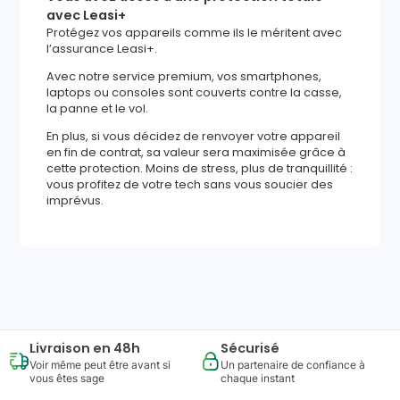
avec Leasi+
Protégez vos appareils comme ils le méritent avec
l’assurance Leasi+.
Avec notre service premium, vos smartphones,
laptops ou consoles sont couverts contre la casse,
la panne et le vol.
En plus, si vous décidez de renvoyer votre appareil
en fin de contrat, sa valeur sera maximisée grâce à
cette protection. Moins de stress, plus de tranquillité :
vous profitez de votre tech sans vous soucier des
imprévus.
1770
,
82
€
Ajouter au panier
Reprise minimum
garantie
553
€
Livraison en 48h
Sécurisé
Voir même peut être avant si
Un partenaire de confiance à
vous êtes sage
chaque instant