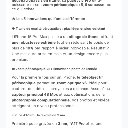
nouveau châssis en titane
, sa
puce A17 Pro
ultra-
puissante et son
zoom périscopique x5
, il surpasse tout
ce qui existe.
🔥 Les 5 innovations qui font la différence
💎 Titane de qualité aérospatiale : plus léger et plus résistant
L’iPhone 15 Pro Max passe à un
alliage de titane
, offrant
une robustesse extrême
tout en réduisant le poids de
plus de
10%
par rapport à l’acier inoxydable. Résultat ?
Une meilleure prise en main et un design encore plus
premium.
📸 Zoom périscopique x5 : l’innovation photo de l’année
Pour la première fois sur un iPhone, le
téléobjectif
périscopique
permet un
zoom optique x5
, idéal pour
capturer des détails incroyables à distance. Associé au
capteur principal 48 Mpx
et aux optimisations de la
photographie computationnelle
, vos photos et vidéos
atteignent un niveau professionnel.
⚡ Puce A17 Pro : la révolution 3 nm
Première puce gravée en
3 nm
, l’
A17 Pro
offre une