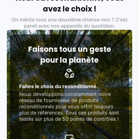
Labels environnementaux & qualité de nos partenaires
:
avez le choix !
Certifications ADEME / ISO 14001 pour le
On mérite tous une deuxième chance non ? C'est
traitement des déchets électroniques (DEEE)
Produits testés et vérifiés selon des standards
pareil avec nos appareils du quotidien.
rigoureux (80 à 100 points de contrôle en
fonction des produits)
Respect des normes RAEE, RoHS, et du
référentiel QualiRepar (bonus réparation)
Faisons tous un geste
pour la planète
Faites le choix du reconditionné.
Nous développons constamment notre
réseau de fournisseur de produits
reconditionnés pour vous offrir toujours
plus de références. Tous ces produits sont
testés sur plus de 50 points de contrôles !