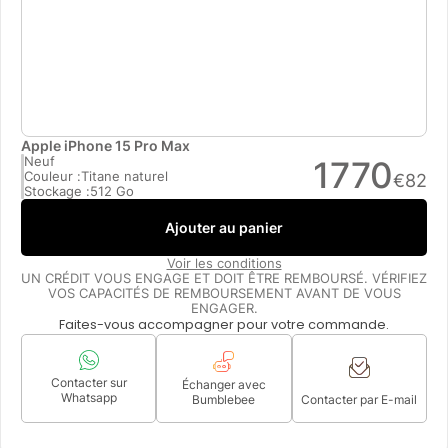
Apple iPhone 15 Pro Max
Neuf
1770
Couleur :
Titane naturel
€
82
Stockage :
512 Go
Ajouter au panier
Voir les conditions
UN CRÉDIT VOUS ENGAGE ET DOIT ÊTRE REMBOURSÉ. VÉRIFIEZ
VOS CAPACITÉS DE REMBOURSEMENT AVANT DE VOUS
ENGAGER.
Faites-vous accompagner pour votre commande.
Contacter sur
Échanger avec
Whatsapp
Bumblebee
Contacter par E-mail