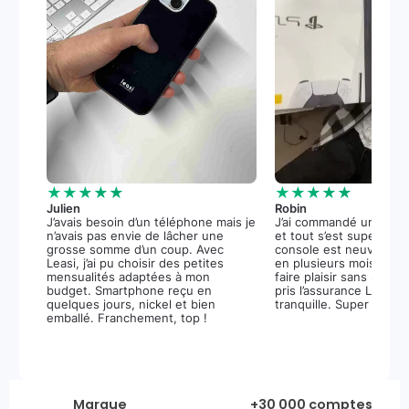
★★★★★
★★★★★
Julien
Robin
J’avais besoin d’un téléphone mais je
J’ai commandé une PS5
n’avais pas envie de lâcher une
et tout s’est super bie
grosse somme d’un coup. Avec
console est neuve, et 
Leasi, j’ai pu choisir des petites
en plusieurs mois m’a 
mensualités adaptées à mon
faire plaisir sans stress.
budget. Smartphone reçu en
pris l’assurance Leasi+
quelques jours, nickel et bien
tranquille. Super expér
emballé. Franchement, top !
Marque
+30 000 comptes