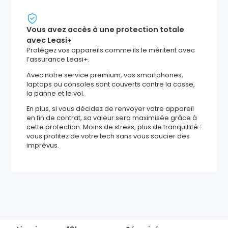
Vous avez accès à une protection totale
avec Leasi+
Protégez vos appareils comme ils le méritent avec
l’assurance Leasi+.
Avec notre service premium, vos smartphones,
laptops ou consoles sont couverts contre la casse,
la panne et le vol.
En plus, si vous décidez de renvoyer votre appareil
en fin de contrat, sa valeur sera maximisée grâce à
cette protection. Moins de stress, plus de tranquillité :
vous profitez de votre tech sans vous soucier des
imprévus.
674
,
69
€
Ajouter au panier
Reprise minimum
garantie
210
€