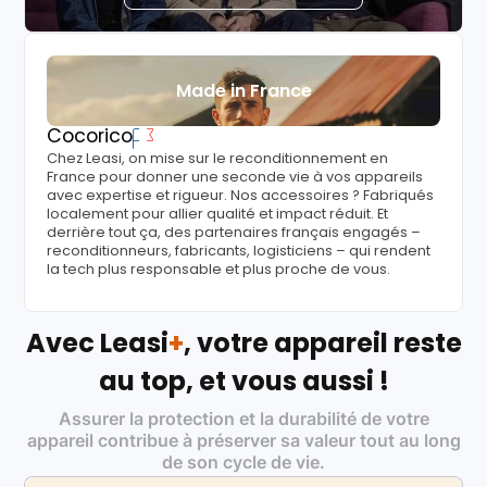
Made in France
Cocorico
Chez Leasi, on mise sur le reconditionnement en
France pour donner une seconde vie à vos appareils
avec expertise et rigueur. Nos accessoires ? Fabriqués
localement pour allier qualité et impact réduit. Et
derrière tout ça, des partenaires français engagés –
reconditionneurs, fabricants, logisticiens – qui rendent
la tech plus responsable et plus proche de vous.
Avec Leasi
+
, votre appareil reste
au top, et vous aussi !
Assurer la protection et la durabilité de votre
appareil contribue à préserver sa valeur tout au long
de son cycle de vie.