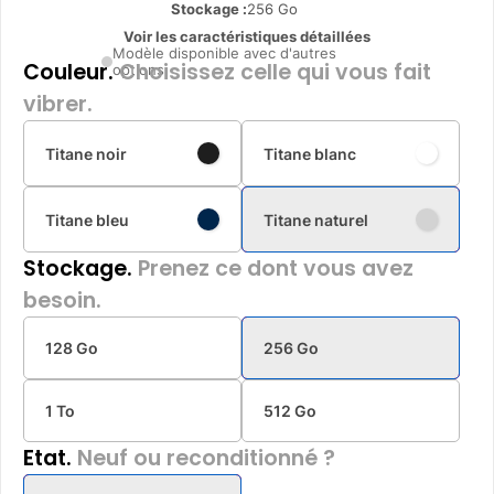
Stockage :
256 Go
Voir les caractéristiques détaillées
Modèle disponible avec d'autres
Couleur.
Choisissez celle qui vous fait
options
vibrer.
Titane noir
Titane blanc
Titane bleu
Titane naturel
Stockage.
Prenez ce dont vous avez
besoin.
128 Go
256 Go
1 To
512 Go
Etat.
Neuf ou reconditionné ?