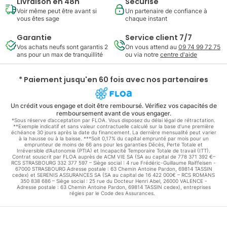
Livraison en 48h
Sécurisé
Voir même peut être avant si
Un partenaire de confiance à
vous êtes sage
chaque instant
Garantie
Service client 7/7
Vos achats neufs sont garantis 2
On vous attend au
09 74 99 72 75
ans pour un max de tranquillité
ou via notre
centre d'aide
* Paiement jusqu'en 60 fois avec nos partenaires
Un crédit vous engage et doit être remboursé. Vérifiez vos capacités de
remboursement avant de vous engager.
*Sous réserve d’acceptation par FLOA. Vous disposez du délai légal de rétractation.
**Exemple indicatif et sans valeur contractuelle calculé sur la base d'une première
échéance 30 jours après la date du financement. La dernière mensualité peut varier
à la hausse ou à la baisse. ***Soit 0,17% du capital emprunté par mois pour un
emprunteur de moins de 66 ans pour les garanties Décès, Perte Totale et
Irréversible d'Autonomie (PTIA) et Incapacité Temporaire Totale de travail (ITT).
Contrat souscrit par FLOA auprès de ACM VIE SA (SA au capital de 778 371 392 €–
RCS STRASBOURG 332 377 597 – Siège social : 4 rue Frédéric-Guillaume Raiffeisen -
67000 STRASBOURG Adresse postale : 63 Chemin Antoine Pardon, 69814 TASSIN
cedex) et SERENIS ASSURANCES SA (SA au capital de 16 422 000€ – RCS ROMANS
350 838 686 – Siège social : 25 rue du Docteur Henri Abel, 26000 VALENCE -
Adresse postale : 63 Chemin Antoine Pardon, 69814 TASSIN cedex), entreprises
régies par le Code des Assurances.