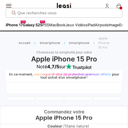
new
new
iPhone 17
Galaxy S25
PS5
MacBook
Jeux Vidéos
iPad
Airpods
Image
Entr
Apple
Accueil
Smartphone
Smartphone
iPhone
15 Pro
Choisissez la simplicité pour votre
Apple iPhone 15 Pro
Noté
4,7/5
sur
En ce moment,
une coque et vitre de protection premium offerts
pour
tout achat d'un smartphone !
Commandez votre
Apple iPhone 15 Pro
Couleur :
Titane naturel