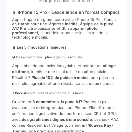
Pourquoi choisir ce produit ?
📱 iPhone 15 Pro – L’excellence en format compact
Apple frappe un grand coup avec l’iPhone 15 Pro. Conçu
en
titane
pour une légèreté inédite, équipé de la
puce
A17 Pro
ultra-puissante et d’un
appareil photo
professionnel
, ce modèle repousse les limites de la
technologie mobile.
🔥 Les 5 innovations majeures
💎 Design en titane : plus léger, plus robuste
Apple abandonne l’acier inoxydable et adopte un
alliage
de titane
, le même que celui utilisé en aérospatiale.
Résultat ?
Plus de 10% de poids en moins
, une prise en
main plus agréable et une résistance accrue aux chocs.
⚡ Puce A17 Pro : une révolution de puissance
Gravée en
3 nanomètres
, la
puce A17 Pro
est la plus
avancée jamais intégrée dans un iPhone. Elle offre une
amélioration significative des performances CPU et GPU,
avec
des graphismes dignes d’une console
. Les jeux AAA
comme Resident Evil Village tournent
en 4K avec Ray-
Tracing
, une première sur smartphone.