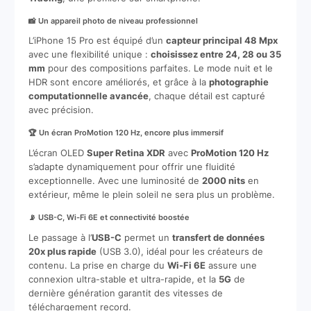
📸 Un appareil photo de niveau professionnel
L’iPhone 15 Pro est équipé d’un
capteur principal 48 Mpx
avec une flexibilité unique :
choisissez entre 24, 28 ou 35
mm
pour des compositions parfaites. Le mode nuit et le
HDR sont encore améliorés, et grâce à la
photographie
computationnelle avancée
, chaque détail est capturé
avec précision.
🏆 Un écran ProMotion 120 Hz, encore plus immersif
L’écran OLED
Super Retina XDR
avec
ProMotion 120 Hz
s’adapte dynamiquement pour offrir une fluidité
exceptionnelle. Avec une luminosité de
2000 nits
en
extérieur, même le plein soleil ne sera plus un problème.
📡 USB-C, Wi-Fi 6E et connectivité boostée
Le passage à l’
USB-C
permet un
transfert de données
20x plus rapide
(USB 3.0), idéal pour les créateurs de
contenu. La prise en charge du
Wi-Fi 6E
assure une
connexion ultra-stable et ultra-rapide, et la
5G
de
dernière génération garantit des vitesses de
téléchargement record.