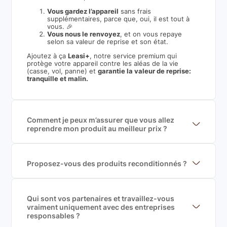
Vous gardez l’appareil
sans frais
supplémentaires, parce que, oui, il est tout à
vous. 🎉
Vous nous le renvoyez
, et on vous repaye
selon sa valeur de reprise et son état.
Ajoutez à ça
Leasi+
, notre service premium qui
protège votre appareil contre les aléas de la vie
(casse, vol, panne) et
garantie la valeur de reprise:
tranquille et malin.
Comment je peux m’assurer que vous allez
reprendre mon produit au meilleur prix ?
Nous sommes connecté à l’ensemble des plus gros
acteurs européens du marché ce qui nous permet de
mettre en concurrence de nombreuse offres et vous
garantir le meilleur prix de rachat. De plus, nous
Proposez-vous des produits reconditionnés ?
sommes rémunéré à la commission sur la valeur de
Nous proposons des produits neufs et
rachat du produit (cette commission est
reconditionnés. Nous travaillons exclusivement avec
exclusivement payé par les acheteurs).
des fournisseurs de renoms, ne proposons que des
produits officiels de grandes marques et du
Qui sont vos partenaires et travaillez-vous
reconditionné de haute qualité
vraiment uniquement avec des entreprises
responsables ?
Oui, chez Leasi, on sélectionne nos partenaires avec