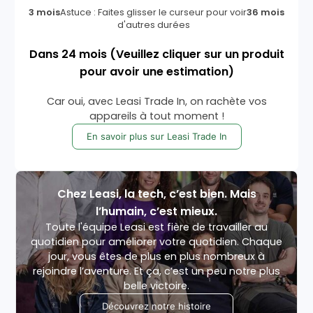
3 mois
Astuce : Faites glisser le curseur pour voir
36 mois
d'autres durées
Dans
24
mois
(Veuillez cliquer sur un produit
pour avoir une estimation)
Car oui, avec Leasi Trade In, on rachète vos
appareils à tout moment !
En savoir plus sur Leasi Trade In
Chez Leasi, la tech, c’est bien. Mais
l’humain, c’est mieux.
Toute l'équipe Leasi est fière de travailler au
quotidien pour améliorer votre quotidien. Chaque
jour, vous êtes de plus en plus nombreux à
rejoindre l’aventure. Et ça, c’est un peu notre plus
belle victoire.
Découvrez notre histoire