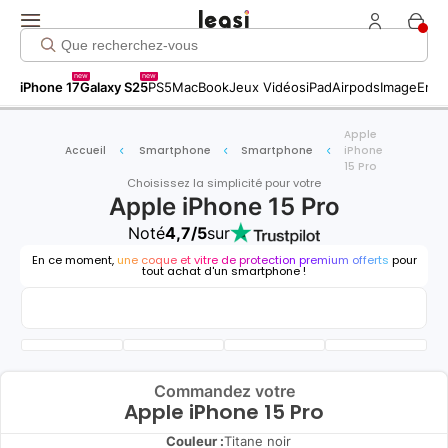
new
new
iPhone 17
Galaxy S25
PS5
MacBook
Jeux Vidéos
iPad
Airpods
Image
Entr
Apple
Accueil
Smartphone
Smartphone
iPhone
15 Pro
Choisissez la simplicité pour votre
Apple iPhone 15 Pro
Noté
4,7/5
sur
En ce moment,
une coque et vitre de protection premium offerts
pour
tout achat d'un smartphone !
Commandez votre
Apple iPhone 15 Pro
Couleur :
Titane noir