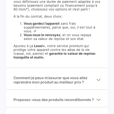
vous définissez une durée de paiement adaptée à vos
besoins (paiement comptant ou financement jusqu'à
60 mois*), choisissez vos options et c’est parti !
À la fin du contrat, deux choix :
Vous gardez l’appareil
sans frais
supplémentaires, parce que, oui, il est tout à
vous. 🎉
Vous nous le renvoyez
, et on vous repaye
selon sa valeur de reprise et son état.
Ajoutez à ça
Leasi+
, notre service premium qui
protège votre appareil contre les aléas de la vie
(casse, vol, panne) et
garantie la valeur de reprise:
tranquille et malin.
Comment je peux m’assurer que vous allez
reprendre mon produit au meilleur prix ?
Nous sommes connecté à l’ensemble des plus gros
acteurs européens du marché ce qui nous permet de
mettre en concurrence de nombreuse offres et vous
garantir le meilleur prix de rachat. De plus, nous
Proposez-vous des produits reconditionnés ?
sommes rémunéré à la commission sur la valeur de
Nous proposons des produits neufs et
rachat du produit (cette commission est
reconditionnés. Nous travaillons exclusivement avec
exclusivement payé par les acheteurs).
des fournisseurs de renoms, ne proposons que des