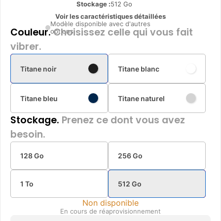
Stockage :
512 Go
Voir les caractéristiques détaillées
Modèle disponible avec d'autres
Couleur.
Choisissez celle qui vous fait
options
vibrer.
Titane noir
Titane blanc
Titane bleu
Titane naturel
Stockage.
Prenez ce dont vous avez
besoin.
128 Go
256 Go
1 To
512 Go
Non disponible
En cours de réaprovisionnement