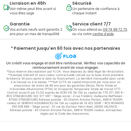
Livraison en 48h
Sécurisé
Voir même peut être avant si
Un partenaire de confiance à
vous êtes sage
chaque instant
Garantie
Service client 7/7
Vos achats neufs sont garantis 2
On vous attend au
09 74 99 72 75
ans pour un max de tranquillité
ou via notre
centre d'aide
* Paiement jusqu'en 60 fois avec nos partenaires
Un crédit vous engage et doit être remboursé. Vérifiez vos capacités de
remboursement avant de vous engager.
*Sous réserve d’acceptation par FLOA. Vous disposez du délai légal de rétractation.
**Exemple indicatif et sans valeur contractuelle calculé sur la base d'une première
échéance 30 jours après la date du financement. La dernière mensualité peut varier
à la hausse ou à la baisse. ***Soit 0,17% du capital emprunté par mois pour un
emprunteur de moins de 66 ans pour les garanties Décès, Perte Totale et
Irréversible d'Autonomie (PTIA) et Incapacité Temporaire Totale de travail (ITT).
Contrat souscrit par FLOA auprès de ACM VIE SA (SA au capital de 778 371 392 €–
RCS STRASBOURG 332 377 597 – Siège social : 4 rue Frédéric-Guillaume Raiffeisen -
67000 STRASBOURG Adresse postale : 63 Chemin Antoine Pardon, 69814 TASSIN
cedex) et SERENIS ASSURANCES SA (SA au capital de 16 422 000€ – RCS ROMANS
350 838 686 – Siège social : 25 rue du Docteur Henri Abel, 26000 VALENCE -
Adresse postale : 63 Chemin Antoine Pardon, 69814 TASSIN cedex), entreprises
régies par le Code des Assurances.