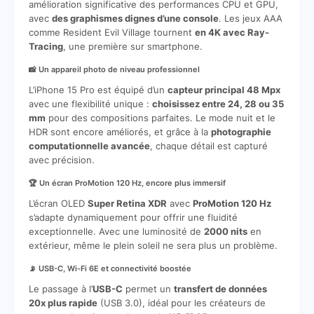
amélioration significative des performances CPU et GPU,
avec
des graphismes dignes d’une console
. Les jeux AAA
comme Resident Evil Village tournent
en 4K avec Ray-
Tracing
, une première sur smartphone.
📸 Un appareil photo de niveau professionnel
L’iPhone 15 Pro est équipé d’un
capteur principal 48 Mpx
avec une flexibilité unique :
choisissez entre 24, 28 ou 35
mm
pour des compositions parfaites. Le mode nuit et le
HDR sont encore améliorés, et grâce à la
photographie
computationnelle avancée
, chaque détail est capturé
avec précision.
🏆 Un écran ProMotion 120 Hz, encore plus immersif
L’écran OLED
Super Retina XDR
avec
ProMotion 120 Hz
s’adapte dynamiquement pour offrir une fluidité
exceptionnelle. Avec une luminosité de
2000 nits
en
extérieur, même le plein soleil ne sera plus un problème.
📡 USB-C, Wi-Fi 6E et connectivité boostée
Le passage à l’
USB-C
permet un
transfert de données
20x plus rapide
(USB 3.0), idéal pour les créateurs de