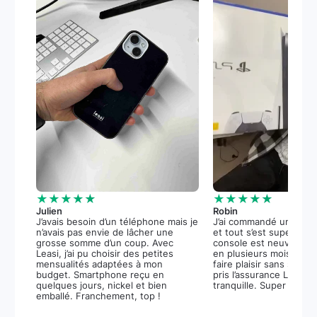
★★★★★
★★★★★
Julien
Robin
J’avais besoin d’un téléphone mais je
J’ai commandé une PS5
n’avais pas envie de lâcher une
et tout s’est super bie
grosse somme d’un coup. Avec
console est neuve, et 
Leasi, j’ai pu choisir des petites
en plusieurs mois m’a 
mensualités adaptées à mon
faire plaisir sans stress.
budget. Smartphone reçu en
pris l’assurance Leasi+
quelques jours, nickel et bien
tranquille. Super expér
emballé. Franchement, top !