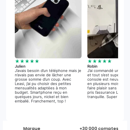
★★★★★
★★★★★
Julien
Robin
J’avais besoin d’un téléphone mais je
J’ai commandé une PS5
n’avais pas envie de lâcher une
et tout s’est super bie
grosse somme d’un coup. Avec
console est neuve, et 
Leasi, j’ai pu choisir des petites
en plusieurs mois m’a 
mensualités adaptées à mon
faire plaisir sans stress.
budget. Smartphone reçu en
pris l’assurance Leasi+
quelques jours, nickel et bien
tranquille. Super expér
emballé. Franchement, top !
Marque
+30 000 comptes