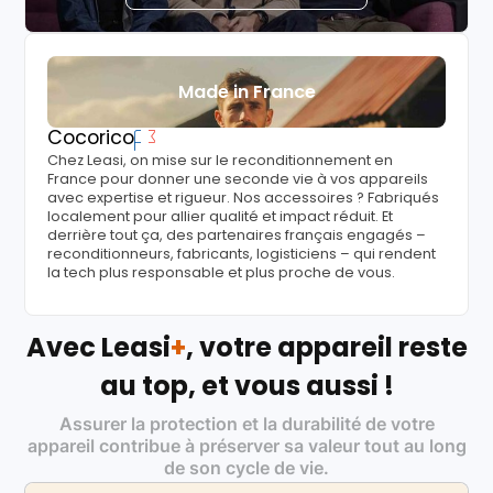
Made in France
Cocorico
Chez Leasi, on mise sur le reconditionnement en
France pour donner une seconde vie à vos appareils
avec expertise et rigueur. Nos accessoires ? Fabriqués
localement pour allier qualité et impact réduit. Et
derrière tout ça, des partenaires français engagés –
reconditionneurs, fabricants, logisticiens – qui rendent
la tech plus responsable et plus proche de vous.
Avec Leasi
+
, votre appareil reste
au top, et vous aussi !
Assurer la protection et la durabilité de votre
appareil contribue à préserver sa valeur tout au long
de son cycle de vie.