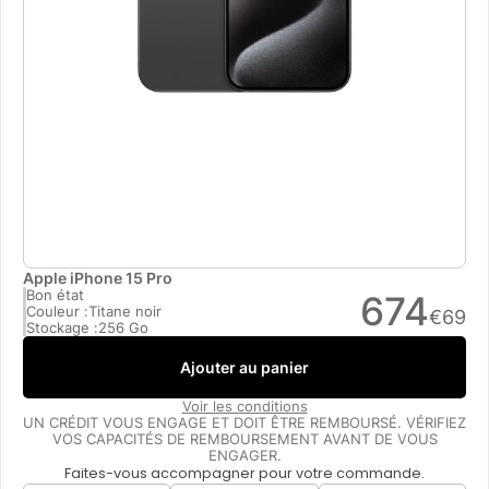
Apple iPhone 15 Pro
Bon état
674
Couleur :
Titane noir
€
69
Stockage :
256 Go
Ajouter au panier
Voir les conditions
UN CRÉDIT VOUS ENGAGE ET DOIT ÊTRE REMBOURSÉ. VÉRIFIEZ
VOS CAPACITÉS DE REMBOURSEMENT AVANT DE VOUS
ENGAGER.
Faites-vous accompagner pour votre commande.