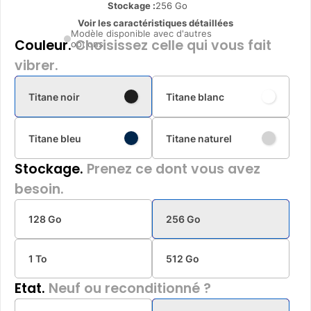
Stockage :
256 Go
Voir les caractéristiques détaillées
Modèle disponible avec d'autres
Couleur.
Choisissez celle qui vous fait
options
vibrer.
Titane noir
Titane blanc
Titane bleu
Titane naturel
Stockage.
Prenez ce dont vous avez
besoin.
128 Go
256 Go
1 To
512 Go
Etat.
Neuf ou reconditionné ?