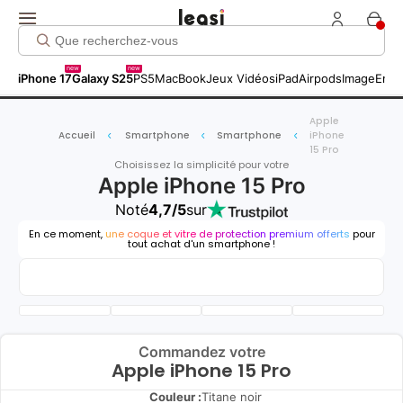
new
new
iPhone 17
Galaxy S25
PS5
MacBook
Jeux Vidéos
iPad
Airpods
Image
Entr
Apple
Accueil
Smartphone
Smartphone
iPhone
15 Pro
Choisissez la simplicité pour votre
Apple iPhone 15 Pro
Noté
4,7/5
sur
En ce moment,
une coque et vitre de protection premium offerts
pour
tout achat d'un smartphone !
Commandez votre
Apple iPhone 15 Pro
Couleur :
Titane noir