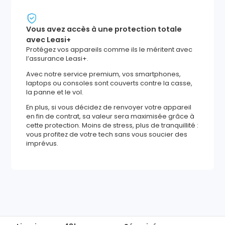
Vous avez accès à une protection totale
avec Leasi+
Protégez vos appareils comme ils le méritent avec
l’assurance Leasi+.
Avec notre service premium, vos smartphones,
laptops ou consoles sont couverts contre la casse,
la panne et le vol.
En plus, si vous décidez de renvoyer votre appareil
en fin de contrat, sa valeur sera maximisée grâce à
cette protection. Moins de stress, plus de tranquillité :
vous profitez de votre tech sans vous soucier des
imprévus.
674
,
69
€
Ajouter au panier
Reprise minimum
garantie
210
€