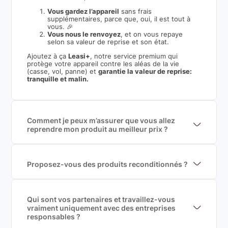
Vous gardez l’appareil
sans frais
supplémentaires, parce que, oui, il est tout à
vous. 🎉
Vous nous le renvoyez
, et on vous repaye
selon sa valeur de reprise et son état.
Ajoutez à ça
Leasi+
, notre service premium qui
protège votre appareil contre les aléas de la vie
(casse, vol, panne) et
garantie la valeur de reprise:
tranquille et malin.
Comment je peux m’assurer que vous allez
reprendre mon produit au meilleur prix ?
Nous sommes connecté à l’ensemble des plus gros
acteurs européens du marché ce qui nous permet de
mettre en concurrence de nombreuse offres et vous
garantir le meilleur prix de rachat. De plus, nous
Proposez-vous des produits reconditionnés ?
sommes rémunéré à la commission sur la valeur de
Nous proposons des produits neufs et
rachat du produit (cette commission est
reconditionnés. Nous travaillons exclusivement avec
exclusivement payé par les acheteurs).
des fournisseurs de renoms, ne proposons que des
produits officiels de grandes marques et du
Qui sont vos partenaires et travaillez-vous
reconditionné de haute qualité
vraiment uniquement avec des entreprises
responsables ?
Oui, chez Leasi, on sélectionne nos partenaires avec