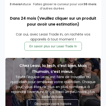
3 mois
Astuce : Faites glisser le curseur pour voir
36 mois
d'autres durées
Dans
24
mois
(Veuillez cliquer sur un produit
pour avoir une estimation)
Car oui, avec Leasi Trade In, on rachète vos
appareils à tout moment !
En savoir plus sur Leasi Trade In
Chez Leasi, la tech, c’est bien. Mais
l’humain, c’est mieux.
Toute l'équipe Leasi est fière de travailler au
quotidien pour améliorer votre quotidien. Chaque
jour, vous êtes de plus en plus nombreux à
rejoindre l’aventure. Et ça, c’est un peu notre plus
belle victoire.
Découvrez notre histoire