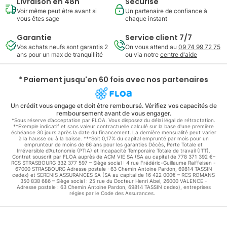
Livraison en 48h
Sécurisé
Voir même peut être avant si
Un partenaire de confiance à
vous êtes sage
chaque instant
Garantie
Service client 7/7
Vos achats neufs sont garantis 2
On vous attend au
09 74 99 72 75
ans pour un max de tranquillité
ou via notre
centre d'aide
* Paiement jusqu'en 60 fois avec nos partenaires
Un crédit vous engage et doit être remboursé. Vérifiez vos capacités de
remboursement avant de vous engager.
*Sous réserve d’acceptation par FLOA. Vous disposez du délai légal de rétractation.
**Exemple indicatif et sans valeur contractuelle calculé sur la base d'une première
échéance 30 jours après la date du financement. La dernière mensualité peut varier
à la hausse ou à la baisse. ***Soit 0,17% du capital emprunté par mois pour un
emprunteur de moins de 66 ans pour les garanties Décès, Perte Totale et
Irréversible d'Autonomie (PTIA) et Incapacité Temporaire Totale de travail (ITT).
Contrat souscrit par FLOA auprès de ACM VIE SA (SA au capital de 778 371 392 €–
RCS STRASBOURG 332 377 597 – Siège social : 4 rue Frédéric-Guillaume Raiffeisen -
67000 STRASBOURG Adresse postale : 63 Chemin Antoine Pardon, 69814 TASSIN
cedex) et SERENIS ASSURANCES SA (SA au capital de 16 422 000€ – RCS ROMANS
350 838 686 – Siège social : 25 rue du Docteur Henri Abel, 26000 VALENCE -
Adresse postale : 63 Chemin Antoine Pardon, 69814 TASSIN cedex), entreprises
régies par le Code des Assurances.