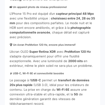
📸 Un appareil photo de niveau professionnel
L’iPhone 15 Pro est équipé d’un
capteur principal 48 Mpx
avec une flexibilité unique :
choisissez entre 24, 28 ou 35
mm
pour des compositions parfaites. Le mode nuit et le
HDR sont encore améliorés, et grâce à la
photographie
computationnelle avancée
, chaque détail est capturé
avec précision.
🏆 Un écran ProMotion 120 Hz, encore plus immersif
L’écran OLED
Super Retina XDR
avec
ProMotion 120 Hz
s’adapte dynamiquement pour offrir une fluidité
exceptionnelle. Avec une luminosité de
2000 nits
en
extérieur, même le plein soleil ne sera plus un problème.
📡 USB-C, Wi-Fi 6E et connectivité boostée
Le passage à l’
USB-C
permet un
transfert de données
20x plus rapide
(USB 3.0), idéal pour les créateurs de
contenu. La prise en charge du
Wi-Fi 6E
assure une
connexion ultra-stable et ultra-rapide, et la
5G
de
dernière génération garantit des vitesses de
téléchargement record.