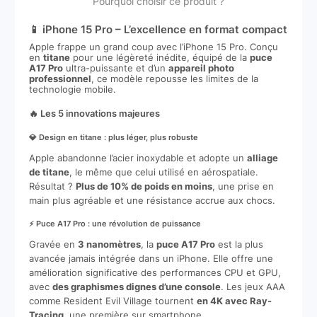
Pourquoi choisir ce produit ?
📱 iPhone 15 Pro – L’excellence en format compact
Apple frappe un grand coup avec l’iPhone 15 Pro. Conçu
en
titane
pour une légèreté inédite, équipé de la
puce
A17 Pro
ultra-puissante et d’un
appareil photo
professionnel
, ce modèle repousse les limites de la
technologie mobile.
🔥 Les 5 innovations majeures
💎 Design en titane : plus léger, plus robuste
Apple abandonne l’acier inoxydable et adopte un
alliage
de titane
, le même que celui utilisé en aérospatiale.
Résultat ?
Plus de 10% de poids en moins
, une prise en
main plus agréable et une résistance accrue aux chocs.
⚡ Puce A17 Pro : une révolution de puissance
Gravée en
3 nanomètres
, la
puce A17 Pro
est la plus
avancée jamais intégrée dans un iPhone. Elle offre une
amélioration significative des performances CPU et GPU,
avec
des graphismes dignes d’une console
. Les jeux AAA
comme Resident Evil Village tournent
en 4K avec Ray-
Tracing
, une première sur smartphone.