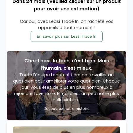
Dans
24
mois
(Veuillez cliquer sur un produit
pour avoir une estimation)
Car oui, avec Leasi Trade In, on rachète vos
appareils à tout moment !
En savoir plus sur Leasi Trade In
Chez Leasi, la tech, c’est bien. Mais
l’humain, c’est mieux.
Toute l'équipe Leasi est fière de travailler au
quotidien pour améliorer votre quotidien. Chaque
jour, vous êtes de plus en plus nombreux à
rejoindre l’aventure. Et ça, c’est un peu notre plus
belle victoire.
Découvrez notre histoire