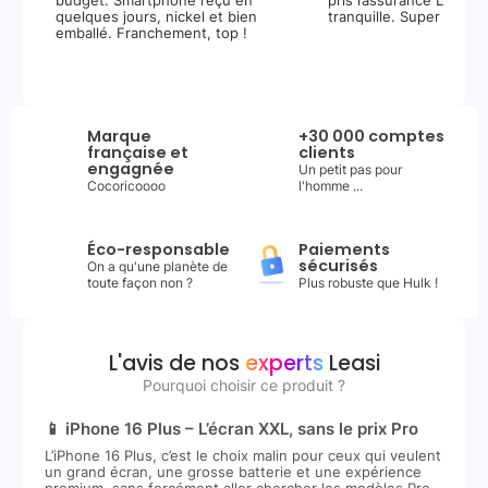
budget. Smartphone reçu en
pris l’assurance Leasi+
quelques jours, nickel et bien
tranquille. Super expér
emballé. Franchement, top !
Marque
+30 000 comptes
française et
clients
engagnée
Un petit pas pour
Cocoricoooo
l'homme ...
Éco-responsable
Paiements
sécurisés
On a qu'une planète de
toute façon non ?
Plus robuste que Hulk !
L'avis de nos
experts
Leasi
Pourquoi choisir ce produit ?
📱 iPhone 16 Plus – L’écran XXL, sans le prix Pro
L’iPhone 16 Plus, c’est le choix malin pour ceux qui veulent
un grand écran, une grosse batterie et une expérience