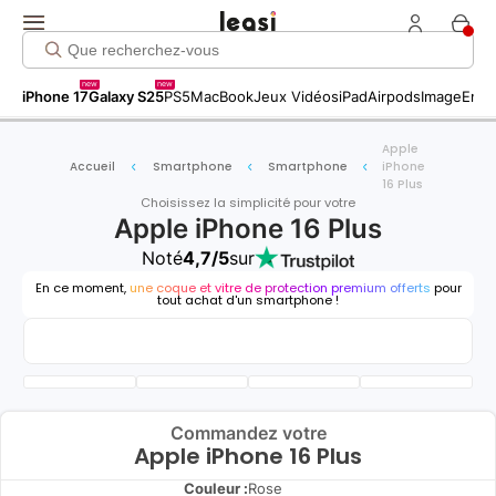
new
new
iPhone 17
Galaxy S25
PS5
MacBook
Jeux Vidéos
iPad
Airpods
Image
Entr
Apple
Accueil
Smartphone
Smartphone
iPhone
16 Plus
Choisissez la simplicité pour votre
Apple iPhone 16 Plus
Noté
4,7/5
sur
En ce moment,
une coque et vitre de protection premium offerts
pour
tout achat d'un smartphone !
Commandez votre
Apple iPhone 16 Plus
Couleur :
Rose