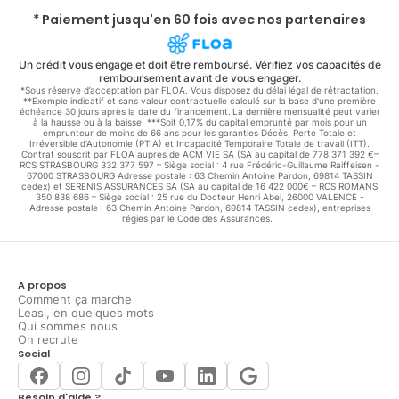
* Paiement jusqu'en 60 fois avec nos partenaires
Un crédit vous engage et doit être remboursé. Vérifiez vos capacités de
remboursement avant de vous engager.
*Sous réserve d’acceptation par FLOA. Vous disposez du délai légal de rétractation.
**Exemple indicatif et sans valeur contractuelle calculé sur la base d'une première
échéance 30 jours après la date du financement. La dernière mensualité peut varier
à la hausse ou à la baisse. ***Soit 0,17% du capital emprunté par mois pour un
emprunteur de moins de 66 ans pour les garanties Décès, Perte Totale et
Irréversible d'Autonomie (PTIA) et Incapacité Temporaire Totale de travail (ITT).
Contrat souscrit par FLOA auprès de ACM VIE SA (SA au capital de 778 371 392 €–
RCS STRASBOURG 332 377 597 – Siège social : 4 rue Frédéric-Guillaume Raiffeisen -
67000 STRASBOURG Adresse postale : 63 Chemin Antoine Pardon, 69814 TASSIN
cedex) et SERENIS ASSURANCES SA (SA au capital de 16 422 000€ – RCS ROMANS
350 838 686 – Siège social : 25 rue du Docteur Henri Abel, 26000 VALENCE -
Adresse postale : 63 Chemin Antoine Pardon, 69814 TASSIN cedex), entreprises
régies par le Code des Assurances.
A propos
Comment ça marche
Leasi, en quelques mots
Qui sommes nous
On recrute
Social
Besoin d'aide ?