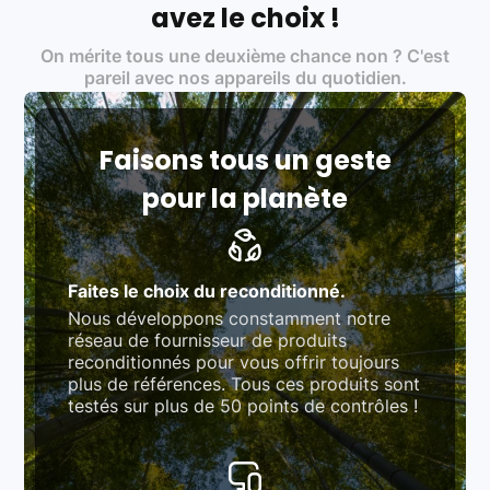
:
avez le choix !
Certifications ADEME / ISO 14001 pour le
On mérite tous une deuxième chance non ? C'est
traitement des déchets électroniques (DEEE)
Produits testés et vérifiés selon des standards
pareil avec nos appareils du quotidien.
rigoureux (80 à 100 points de contrôle en
fonction des produits)
Respect des normes RAEE, RoHS, et du
référentiel QualiRepar (bonus réparation)
Faisons tous un geste
pour la planète
Faites le choix du reconditionné.
Nous développons constamment notre
réseau de fournisseur de produits
reconditionnés pour vous offrir toujours
plus de références. Tous ces produits sont
testés sur plus de 50 points de contrôles !