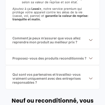
selon sa valeur de reprise et son état.
Ajoutez à ça
Leasi+
, notre service premium qui
protège votre appareil contre les aléas de la vie
(casse, vol, panne) et
garantie la valeur de reprise:
tranquille et malin.
Comment je peux m’assurer que vous allez
reprendre mon produit au meilleur prix ?
Nous sommes connecté à l’ensemble des plus gros
acteurs européens du marché ce qui nous permet de
mettre en concurrence de nombreuse offres et vous
garantir le meilleur prix de rachat. De plus, nous
Proposez-vous des produits reconditionnés ?
sommes rémunéré à la commission sur la valeur de
Nous proposons des produits neufs et
rachat du produit (cette commission est
reconditionnés. Nous travaillons exclusivement avec
exclusivement payé par les acheteurs).
des fournisseurs de renoms, ne proposons que des
produits officiels de grandes marques et du
Qui sont vos partenaires et travaillez-vous
reconditionné de haute qualité
vraiment uniquement avec des entreprises
responsables ?
Oui, chez Leasi, on sélectionne nos partenaires avec
soin, et
on travaille uniquement avec des acteurs
Français et Européen, engagés dans une démarche
écoresponsable, éthique, et de qualité.
Neuf ou reconditionné, vous
Labels environnementaux & qualité de nos partenaires