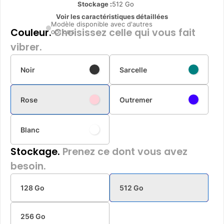
Stockage :
512 Go
Voir les caractéristiques détaillées
Modèle disponible avec d'autres
Couleur.
Choisissez celle qui vous fait
options
vibrer.
Noir
Sarcelle
Rose
Outremer
Blanc
Stockage.
Prenez ce dont vous avez
besoin.
128 Go
512 Go
256 Go