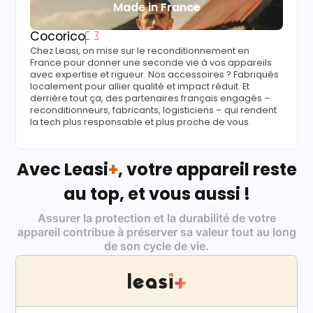
Made in France
Cocorico
Chez Leasi, on mise sur le reconditionnement en
France pour donner une seconde vie à vos appareils
avec expertise et rigueur. Nos accessoires ? Fabriqués
localement pour allier qualité et impact réduit. Et
derrière tout ça, des partenaires français engagés –
reconditionneurs, fabricants, logisticiens – qui rendent
la tech plus responsable et plus proche de vous.
Avec Leasi
+
, votre appareil reste
au top, et vous aussi !
Assurer la protection et la durabilité de votre
appareil contribue à préserver sa valeur tout au long
de son cycle de vie.