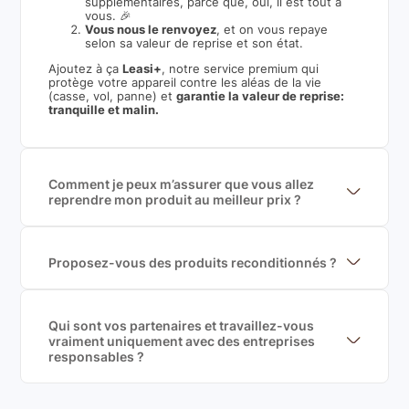
supplémentaires, parce que, oui, il est tout à
vous. 🎉
Vous nous le renvoyez
, et on vous repaye
selon sa valeur de reprise et son état.
Ajoutez à ça
Leasi+
, notre service premium qui
protège votre appareil contre les aléas de la vie
(casse, vol, panne) et
garantie la valeur de reprise:
tranquille et malin.
Comment je peux m’assurer que vous allez
reprendre mon produit au meilleur prix ?
Nous sommes connecté à l’ensemble des plus gros
acteurs européens du marché ce qui nous permet de
mettre en concurrence de nombreuse offres et vous
garantir le meilleur prix de rachat. De plus, nous
Proposez-vous des produits reconditionnés ?
sommes rémunéré à la commission sur la valeur de
Nous proposons des produits neufs et
rachat du produit (cette commission est
reconditionnés. Nous travaillons exclusivement avec
exclusivement payé par les acheteurs).
des fournisseurs de renoms, ne proposons que des
produits officiels de grandes marques et du
Qui sont vos partenaires et travaillez-vous
reconditionné de haute qualité
vraiment uniquement avec des entreprises
responsables ?
Oui, chez Leasi, on sélectionne nos partenaires avec
soin, et
on travaille uniquement avec des acteurs
Français et Européen, engagés dans une démarche