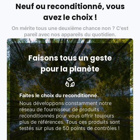
écoresponsable, éthique, et de qualité.
Neuf ou reconditionné, vous
Labels environnementaux & qualité de nos partenaires
:
avez le choix !
Certifications ADEME / ISO 14001 pour le
On mérite tous une deuxième chance non ? C'est
traitement des déchets électroniques (DEEE)
Produits testés et vérifiés selon des standards
pareil avec nos appareils du quotidien.
rigoureux (80 à 100 points de contrôle en
fonction des produits)
Respect des normes RAEE, RoHS, et du
référentiel QualiRepar (bonus réparation)
Faisons tous un geste
pour la planète
Faites le choix du reconditionné.
Nous développons constamment notre
réseau de fournisseur de produits
reconditionnés pour vous offrir toujours
plus de références. Tous ces produits sont
testés sur plus de 50 points de contrôles !