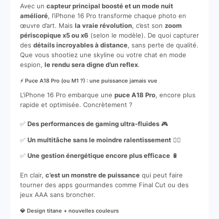
Avec un
capteur principal boosté et un mode nuit
amélioré
, l’iPhone 16 Pro transforme chaque photo en
œuvre d’art. Mais
la vraie révolution
, c’est son
zoom
périscopique x5 ou x6
(selon le modèle). De quoi capturer
des
détails incroyables à distance
, sans perte de qualité.
Que vous shootiez une skyline ou votre chat en mode
espion,
le rendu sera digne d’un reflex
.
⚡ Puce A18 Pro (ou M1 ?) : une puissance jamais vue
L’iPhone 16 Pro embarque une
puce A18 Pro
, encore plus
rapide et optimisée. Concrètement ?
✅
Des performances de gaming ultra-fluides
🎮
✅
Un multitâche sans le moindre ralentissement
🏃‍♂️
✅
Une gestion énergétique encore plus efficace
🔋
En clair,
c’est un monstre de puissance
qui peut faire
tourner des apps gourmandes comme Final Cut ou des
jeux AAA sans broncher.
💎 Design titane + nouvelles couleurs