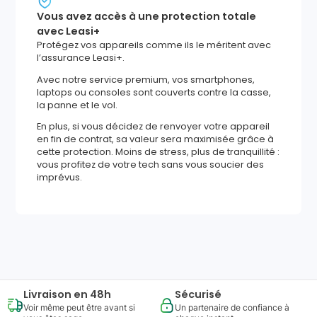
Vous avez accès à une protection totale
avec Leasi+
Protégez vos appareils comme ils le méritent avec
l’assurance Leasi+.
Avec notre service premium, vos smartphones,
laptops ou consoles sont couverts contre la casse,
la panne et le vol.
En plus, si vous décidez de renvoyer votre appareil
en fin de contrat, sa valeur sera maximisée grâce à
cette protection. Moins de stress, plus de tranquillité :
vous profitez de votre tech sans vous soucier des
imprévus.
908
,
32
€
Ajouter au panier
Reprise minimum
garantie
283
€
Livraison en 48h
Sécurisé
Voir même peut être avant si
Un partenaire de confiance à