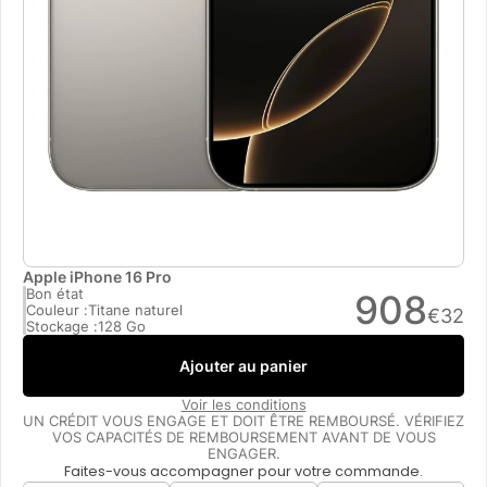
Apple iPhone 16 Pro
Bon état
908
Couleur :
Titane naturel
€
32
Stockage :
128 Go
Ajouter au panier
Voir les conditions
UN CRÉDIT VOUS ENGAGE ET DOIT ÊTRE REMBOURSÉ. VÉRIFIEZ
VOS CAPACITÉS DE REMBOURSEMENT AVANT DE VOUS
ENGAGER.
Faites-vous accompagner pour votre commande.