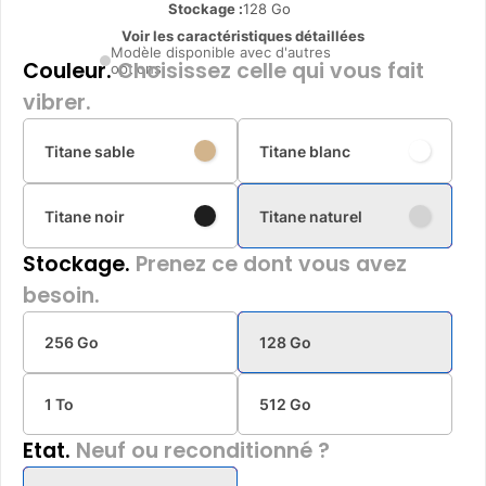
Stockage :
128 Go
Voir les caractéristiques détaillées
Modèle disponible avec d'autres
Couleur.
Choisissez celle qui vous fait
options
vibrer.
Titane sable
Titane blanc
Titane noir
Titane naturel
Stockage.
Prenez ce dont vous avez
besoin.
256 Go
128 Go
1 To
512 Go
Etat.
Neuf ou reconditionné ?