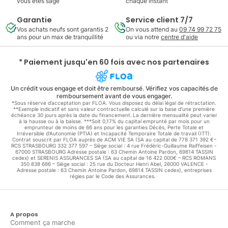
vous êtes sage
chaque instant
Garantie
Service client 7/7
Vos achats neufs sont garantis 2
On vous attend au
09 74 99 72 75
ans pour un max de tranquillité
ou via notre
centre d'aide
* Paiement jusqu'en 60 fois avec nos partenaires
Un crédit vous engage et doit être remboursé. Vérifiez vos capacités de
remboursement avant de vous engager.
*Sous réserve d’acceptation par FLOA. Vous disposez du délai légal de rétractation.
**Exemple indicatif et sans valeur contractuelle calculé sur la base d'une première
échéance 30 jours après la date du financement. La dernière mensualité peut varier
à la hausse ou à la baisse. ***Soit 0,17% du capital emprunté par mois pour un
emprunteur de moins de 66 ans pour les garanties Décès, Perte Totale et
Irréversible d'Autonomie (PTIA) et Incapacité Temporaire Totale de travail (ITT).
Contrat souscrit par FLOA auprès de ACM VIE SA (SA au capital de 778 371 392 €–
RCS STRASBOURG 332 377 597 – Siège social : 4 rue Frédéric-Guillaume Raiffeisen -
67000 STRASBOURG Adresse postale : 63 Chemin Antoine Pardon, 69814 TASSIN
cedex) et SERENIS ASSURANCES SA (SA au capital de 16 422 000€ – RCS ROMANS
350 838 686 – Siège social : 25 rue du Docteur Henri Abel, 26000 VALENCE -
Adresse postale : 63 Chemin Antoine Pardon, 69814 TASSIN cedex), entreprises
régies par le Code des Assurances.
A propos
Comment ça marche