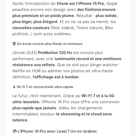
Après l’introduction du
titane sur l’iPhone 15 Pro
, Apple
peaufine encore son design avec
des finitions encore
plus premium et un poids plume
. Résultat :
plus solide,
plus léger, plus élégant
. Et on ne va pas se mentir, les
nouvelles couleurs
(Noir sidéral, Titane naturel, Bleu
profond…) sont juste sublimes.
🏆 Un écran encore plus fluide et lumineux
L’écran OLED
ProMotion 120 Hz
est encore plus
performant, avec une
luminosité record et une meilleure
résistance aux reflets
. Que ce soit pour binge-watcher
Netflix en HDR ou admirer vos photos en ultra-haute
définition,
l’affichage est à tomber
.
📡 Wi-Fi 7 et connectivité ultra-rapide
Le futur, c’est maintenant. Grâce au
Wi-Fi 7 et à la 5G
ultra-boostée
, l’iPhone 16 Pro vous offre une connexion
plus rapide que jamais
. Adieu les chargements
interminables, bonjour
le streaming et le cloud sans
latence
.
💳 L’iPhone 16 Pro avec Leasi ? Un no-brainer.