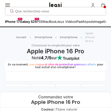
new
new
iPhone 17
Galaxy S25
PS5
MacBook
Jeux Vidéos
iPad
Airpods
Image
Entr
Apple
Accueil
Smartphone
Smartphone
iPhone
16 Pro
Choisissez la simplicité pour votre
Apple iPhone 16 Pro
Noté
4,7/5
sur
En ce moment,
une coque et vitre de protection premium offerts
pour
tout achat d'un smartphone !
Commandez votre
Apple iPhone 16 Pro
Couleur :
Titane naturel