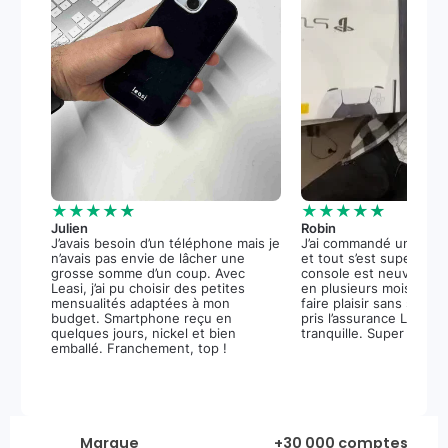
★★★★★
★★★★★
Julien
Robin
J’avais besoin d’un téléphone mais je
J’ai commandé une PS5
n’avais pas envie de lâcher une
et tout s’est super bie
grosse somme d’un coup. Avec
console est neuve, et 
Leasi, j’ai pu choisir des petites
en plusieurs mois m’a 
mensualités adaptées à mon
faire plaisir sans stress.
budget. Smartphone reçu en
pris l’assurance Leasi+
quelques jours, nickel et bien
tranquille. Super expér
emballé. Franchement, top !
Marque
+30 000 comptes