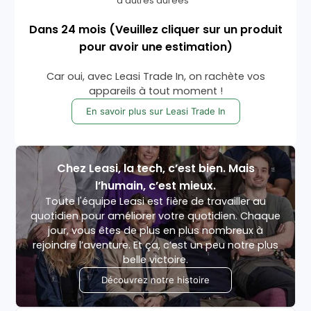
d'autres durées
Dans
24
mois
(Veuillez cliquer sur un produit
pour avoir une estimation)
Car oui, avec Leasi Trade In, on rachète vos
appareils à tout moment !
En savoir plus sur Leasi Trade In
Chez Leasi, la tech, c’est bien. Mais
l’humain, c’est mieux.
Toute l'équipe Leasi est fière de travailler au
quotidien pour améliorer votre quotidien. Chaque
jour, vous êtes de plus en plus nombreux à
rejoindre l’aventure. Et ça, c’est un peu notre plus
belle victoire.
Découvrez notre histoire