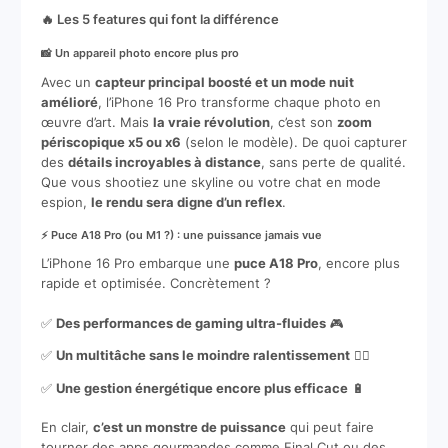
🔥 Les 5 features qui font la différence
📸 Un appareil photo encore plus pro
Avec un
capteur principal boosté et un mode nuit
amélioré
, l’iPhone 16 Pro transforme chaque photo en
œuvre d’art. Mais
la vraie révolution
, c’est son
zoom
périscopique x5 ou x6
(selon le modèle). De quoi capturer
des
détails incroyables à distance
, sans perte de qualité.
Que vous shootiez une skyline ou votre chat en mode
espion,
le rendu sera digne d’un reflex
.
⚡ Puce A18 Pro (ou M1 ?) : une puissance jamais vue
L’iPhone 16 Pro embarque une
puce A18 Pro
, encore plus
rapide et optimisée. Concrètement ?
✅
Des performances de gaming ultra-fluides
🎮
✅
Un multitâche sans le moindre ralentissement
🏃‍♂️
✅
Une gestion énergétique encore plus efficace
🔋
En clair,
c’est un monstre de puissance
qui peut faire
tourner des apps gourmandes comme Final Cut ou des