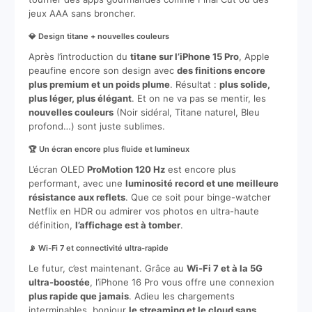
jeux AAA sans broncher.
💎 Design titane + nouvelles couleurs
Après l’introduction du
titane sur l’iPhone 15 Pro
, Apple
peaufine encore son design avec
des finitions encore
plus premium et un poids plume
. Résultat :
plus solide,
plus léger, plus élégant
. Et on ne va pas se mentir, les
nouvelles couleurs
(Noir sidéral, Titane naturel, Bleu
profond…) sont juste sublimes.
🏆 Un écran encore plus fluide et lumineux
L’écran OLED
ProMotion 120 Hz
est encore plus
performant, avec une
luminosité record et une meilleure
résistance aux reflets
. Que ce soit pour binge-watcher
Netflix en HDR ou admirer vos photos en ultra-haute
définition,
l’affichage est à tomber
.
📡 Wi-Fi 7 et connectivité ultra-rapide
Le futur, c’est maintenant. Grâce au
Wi-Fi 7 et à la 5G
ultra-boostée
, l’iPhone 16 Pro vous offre une connexion
plus rapide que jamais
. Adieu les chargements
interminables, bonjour
le streaming et le cloud sans