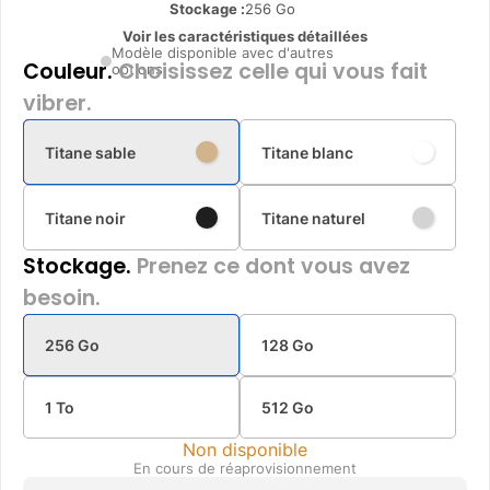
Stockage :
256 Go
Voir les caractéristiques détaillées
Modèle disponible avec d'autres
Couleur.
Choisissez celle qui vous fait
options
vibrer.
Titane sable
Titane blanc
Titane noir
Titane naturel
Stockage.
Prenez ce dont vous avez
besoin.
256 Go
128 Go
1 To
512 Go
Non disponible
En cours de réaprovisionnement