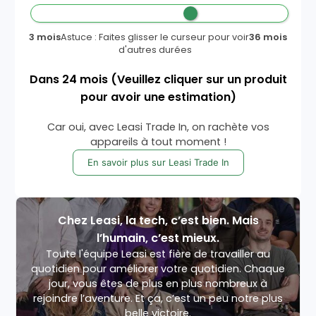
3 mois
Astuce : Faites glisser le curseur pour voir
36 mois
d'autres durées
Dans
24
mois
(Veuillez cliquer sur un produit
pour avoir une estimation)
Car oui, avec Leasi Trade In, on rachète vos
appareils à tout moment !
En savoir plus sur Leasi Trade In
Chez Leasi, la tech, c’est bien. Mais
l’humain, c’est mieux.
Toute l'équipe Leasi est fière de travailler au
quotidien pour améliorer votre quotidien. Chaque
jour, vous êtes de plus en plus nombreux à
rejoindre l’aventure. Et ça, c’est un peu notre plus
belle victoire.