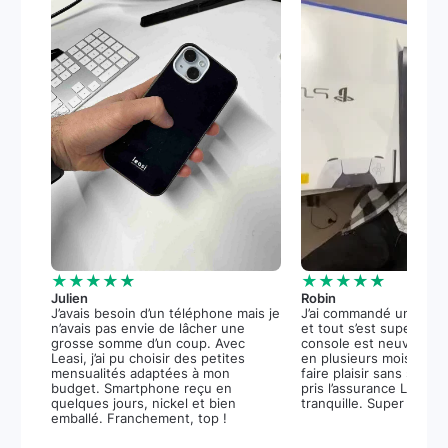
★★★★★
★★★★★
Julien
Robin
J’avais besoin d’un téléphone mais je
J’ai commandé une PS5
n’avais pas envie de lâcher une
et tout s’est super bie
grosse somme d’un coup. Avec
console est neuve, et 
Leasi, j’ai pu choisir des petites
en plusieurs mois m’a 
mensualités adaptées à mon
faire plaisir sans stress.
budget. Smartphone reçu en
pris l’assurance Leasi+
quelques jours, nickel et bien
tranquille. Super expér
emballé. Franchement, top !