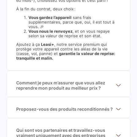
60 mois*), choisissez vos options et c’est parti !
À la fin du contrat, deux choix :
Vous gardez l’appareil
sans frais
supplémentaires, parce que, oui, il est tout à
vous. 🎉
Vous nous le renvoyez
, et on vous repaye
selon sa valeur de reprise et son état.
Ajoutez à ça
Leasi+
, notre service premium qui
protège votre appareil contre les aléas de la vie
(casse, vol, panne) et
garantie la valeur de reprise:
tranquille et malin.
Comment je peux m’assurer que vous allez
reprendre mon produit au meilleur prix ?
Nous sommes connecté à l’ensemble des plus gros
acteurs européens du marché ce qui nous permet de
mettre en concurrence de nombreuse offres et vous
garantir le meilleur prix de rachat. De plus, nous
Proposez-vous des produits reconditionnés ?
sommes rémunéré à la commission sur la valeur de
Nous proposons des produits neufs et
rachat du produit (cette commission est
reconditionnés. Nous travaillons exclusivement avec
exclusivement payé par les acheteurs).
des fournisseurs de renoms, ne proposons que des
produits officiels de grandes marques et du
Qui sont vos partenaires et travaillez-vous
reconditionné de haute qualité
vraiment uniquement avec des entreprises