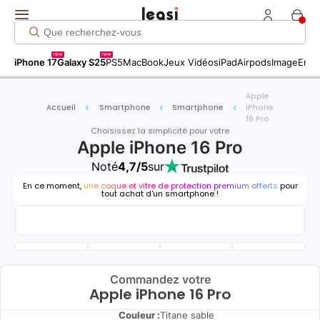
new
new
iPhone 17
Galaxy S25
PS5
MacBook
Jeux Vidéos
iPad
Airpods
Image
Entr
Apple
Accueil
Smartphone
Smartphone
iPhone
16 Pro
Choisissez la simplicité pour votre
Apple iPhone 16 Pro
Noté
4,7/5
sur
En ce moment,
une coque et vitre de protection premium offerts
pour
tout achat d'un smartphone !
Commandez votre
Apple iPhone 16 Pro
Couleur :
Titane sable