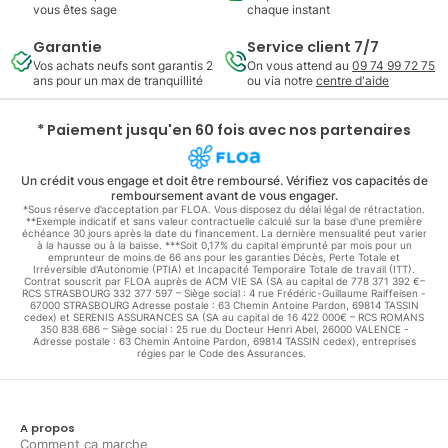
vous êtes sage
chaque instant
Garantie
Service client 7/7
Vos achats neufs sont garantis 2
On vous attend au
09 74 99 72 75
ans pour un max de tranquillité
ou via notre
centre d'aide
* Paiement jusqu'en 60 fois avec nos partenaires
Un crédit vous engage et doit être remboursé. Vérifiez vos capacités de
remboursement avant de vous engager.
*Sous réserve d’acceptation par FLOA. Vous disposez du délai légal de rétractation.
**Exemple indicatif et sans valeur contractuelle calculé sur la base d'une première
échéance 30 jours après la date du financement. La dernière mensualité peut varier
à la hausse ou à la baisse. ***Soit 0,17% du capital emprunté par mois pour un
emprunteur de moins de 66 ans pour les garanties Décès, Perte Totale et
Irréversible d'Autonomie (PTIA) et Incapacité Temporaire Totale de travail (ITT).
Contrat souscrit par FLOA auprès de ACM VIE SA (SA au capital de 778 371 392 €–
RCS STRASBOURG 332 377 597 – Siège social : 4 rue Frédéric-Guillaume Raiffeisen -
67000 STRASBOURG Adresse postale : 63 Chemin Antoine Pardon, 69814 TASSIN
cedex) et SERENIS ASSURANCES SA (SA au capital de 16 422 000€ – RCS ROMANS
350 838 686 – Siège social : 25 rue du Docteur Henri Abel, 26000 VALENCE -
Adresse postale : 63 Chemin Antoine Pardon, 69814 TASSIN cedex), entreprises
régies par le Code des Assurances.
A propos
Comment ça marche