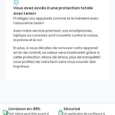
Vous avez accès à une protection totale
avec Leasi+
Protégez vos appareils comme ils le méritent avec
l’assurance Leasi+.
Avec notre service premium, vos smartphones,
laptops ou consoles sont couverts contre la casse,
la panne et le vol.
En plus, si vous décidez de renvoyer votre appareil
en fin de contrat, sa valeur sera maximisée grâce à
cette protection. Moins de stress, plus de tranquillité :
vous profitez de votre tech sans vous soucier des
imprévus.
1672
,
58
€
Ajouter au panier
Reprise minimum
garantie
522
€
Livraison en 48h
Sécurisé
Voir même peut être avant si
Un partenaire de confiance à