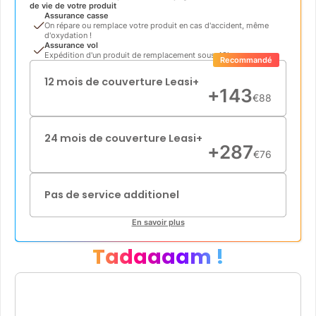
de vie de votre produit
Assurance casse
On répare ou remplace votre produit en cas d'accident, même
d'oxydation !
Assurance vol
Expédition d'un produit de remplacement sous 48h
Recommandé
12 mois de couverture Leasi+
+
143
€
88
24 mois de couverture Leasi+
+
287
€
76
Pas de service additionel
En savoir plus
Tadaaaam !