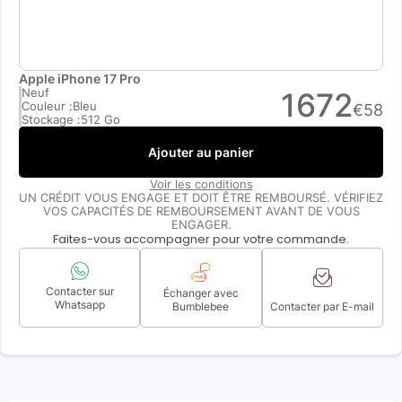
Apple iPhone 17 Pro
Neuf
1672
Couleur :
Bleu
€
58
Stockage :
512 Go
Ajouter au panier
Voir les conditions
UN CRÉDIT VOUS ENGAGE ET DOIT ÊTRE REMBOURSÉ. VÉRIFIEZ
VOS CAPACITÉS DE REMBOURSEMENT AVANT DE VOUS
ENGAGER.
Faites-vous accompagner pour votre commande.
Contacter sur
Échanger avec
Whatsapp
Bumblebee
Contacter par E-mail