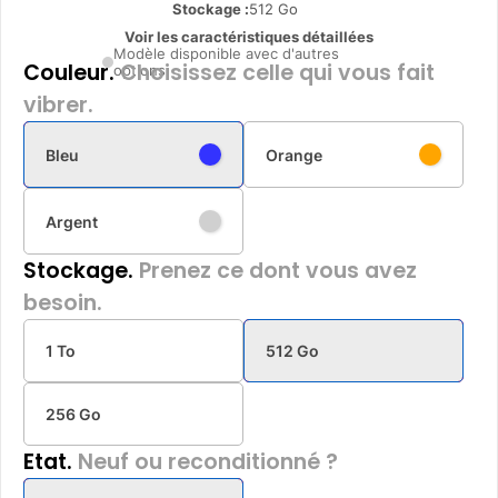
Stockage :
512 Go
Voir les caractéristiques détaillées
Modèle disponible avec d'autres
Couleur.
Choisissez celle qui vous fait
options
vibrer.
Bleu
Orange
Argent
Stockage.
Prenez ce dont vous avez
besoin.
1 To
512 Go
256 Go
Etat.
Neuf ou reconditionné ?