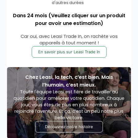
d'autres durées
Dans
24
mois
(Veuillez cliquer sur un produit
pour avoir une estimation)
Car oui, avec Leasi Trade In, on rachète vos
appareils à tout moment !
En savoir plus sur Leasi Trade In
Chez Leasi, la tech, c’est bien. Mais
l’humain, c’est mieux.
Toute l'équipe Leasi est fière de travailler au
quotidien pour améliorer votre quotidien. Chaque
jour, vous êtes de plus en plus nombreux à
rejoindre l’aventure. Et ça, c’est un peu notre plus
belle victoire.
Découvrez notre histoire