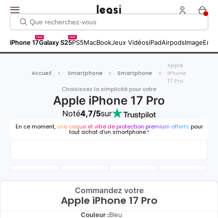
new
new
iPhone 17
Galaxy S25
PS5
MacBook
Jeux Vidéos
iPad
Airpods
Image
Entr
Apple
Accueil
Smartphone
Smartphone
iPhone
17 Pro
Choisissez la simplicité pour votre
Apple iPhone 17 Pro
Noté
4,7/5
sur
En ce moment,
une coque et vitre de protection premium offerts
pour
tout achat d'un smartphone !
Commandez votre
Apple iPhone 17 Pro
Couleur :
Bleu