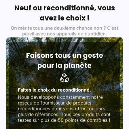
écoresponsable, éthique, et de qualité.
Neuf ou reconditionné, vous
Labels environnementaux & qualité de nos partenaires
:
avez le choix !
Certifications ADEME / ISO 14001 pour le
On mérite tous une deuxième chance non ? C'est
traitement des déchets électroniques (DEEE)
Produits testés et vérifiés selon des standards
pareil avec nos appareils du quotidien.
rigoureux (80 à 100 points de contrôle en
fonction des produits)
Respect des normes RAEE, RoHS, et du
référentiel QualiRepar (bonus réparation)
Faisons tous un geste
pour la planète
Faites le choix du reconditionné.
Nous développons constamment notre
réseau de fournisseur de produits
reconditionnés pour vous offrir toujours
plus de références. Tous ces produits sont
testés sur plus de 50 points de contrôles !