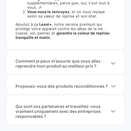
supplémentaires, parce que, oui, il est tout à
vous. 🎉
Vous nous le renvoyez
, et on vous repaye
selon sa valeur de reprise et son état.
Ajoutez à ça
Leasi+
, notre service premium qui
protège votre appareil contre les aléas de la vie
(casse, vol, panne) et
garantie la valeur de reprise:
tranquille et malin.
Comment je peux m’assurer que vous allez
reprendre mon produit au meilleur prix ?
Nous sommes connecté à l’ensemble des plus gros
acteurs européens du marché ce qui nous permet de
mettre en concurrence de nombreuse offres et vous
garantir le meilleur prix de rachat. De plus, nous
Proposez-vous des produits reconditionnés ?
sommes rémunéré à la commission sur la valeur de
Nous proposons des produits neufs et
rachat du produit (cette commission est
reconditionnés. Nous travaillons exclusivement avec
exclusivement payé par les acheteurs).
des fournisseurs de renoms, ne proposons que des
produits officiels de grandes marques et du
Qui sont vos partenaires et travaillez-vous
reconditionné de haute qualité
vraiment uniquement avec des entreprises
responsables ?
Oui, chez Leasi, on sélectionne nos partenaires avec
soin, et
on travaille uniquement avec des acteurs
Français et Européen, engagés dans une démarche