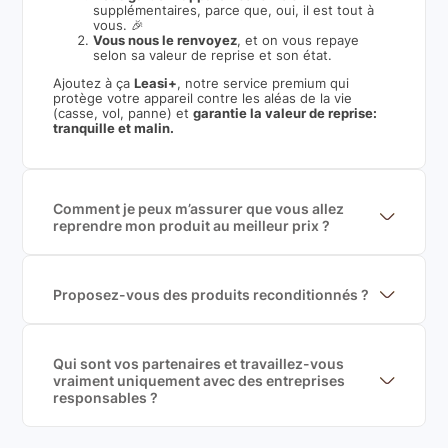
supplémentaires, parce que, oui, il est tout à
vous. 🎉
Vous nous le renvoyez
, et on vous repaye
selon sa valeur de reprise et son état.
Ajoutez à ça
Leasi+
, notre service premium qui
protège votre appareil contre les aléas de la vie
(casse, vol, panne) et
garantie la valeur de reprise:
tranquille et malin.
Comment je peux m’assurer que vous allez
reprendre mon produit au meilleur prix ?
Nous sommes connecté à l’ensemble des plus gros
acteurs européens du marché ce qui nous permet de
mettre en concurrence de nombreuse offres et vous
garantir le meilleur prix de rachat. De plus, nous
Proposez-vous des produits reconditionnés ?
sommes rémunéré à la commission sur la valeur de
Nous proposons des produits neufs et
rachat du produit (cette commission est
reconditionnés. Nous travaillons exclusivement avec
exclusivement payé par les acheteurs).
des fournisseurs de renoms, ne proposons que des
produits officiels de grandes marques et du
Qui sont vos partenaires et travaillez-vous
reconditionné de haute qualité
vraiment uniquement avec des entreprises
responsables ?
Oui, chez Leasi, on sélectionne nos partenaires avec
soin, et
on travaille uniquement avec des acteurs
Français et Européen, engagés dans une démarche