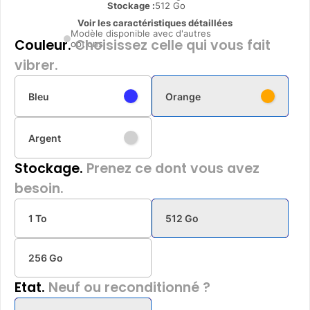
Stockage :
512 Go
Voir les caractéristiques détaillées
Modèle disponible avec d'autres
Couleur.
Choisissez celle qui vous fait
options
vibrer.
Bleu
Orange
Argent
Stockage.
Prenez ce dont vous avez
besoin.
1 To
512 Go
256 Go
Etat.
Neuf ou reconditionné ?