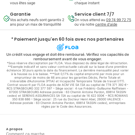
vous êtes sage
chaque instant
Garantie
Service client 7/7
Vos achats neufs sont garantis 2
On vous attend au
09 74 99 72 75
ans pour un max de tranquillité
ou via notre
centre d'aide
* Paiement jusqu'en 60 fois avec nos partenaires
Un crédit vous engage et doit être remboursé. Vérifiez vos capacités de
remboursement avant de vous engager.
*Sous réserve d’acceptation par FLOA. Vous disposez du délai légal de rétractation.
**Exemple indicatif et sans valeur contractuelle calculé sur la base d'une première
échéance 30 jours après la date du financement. La dernière mensualité peut varier
à la hausse ou à la baisse. ***Soit 0,17% du capital emprunté par mois pour un
emprunteur de moins de 66 ans pour les garanties Décès, Perte Totale et
Irréversible d'Autonomie (PTIA) et Incapacité Temporaire Totale de travail (ITT).
Contrat souscrit par FLOA auprès de ACM VIE SA (SA au capital de 778 371 392 €–
RCS STRASBOURG 332 377 597 – Siège social : 4 rue Frédéric-Guillaume Raiffeisen -
67000 STRASBOURG Adresse postale : 63 Chemin Antoine Pardon, 69814 TASSIN
cedex) et SERENIS ASSURANCES SA (SA au capital de 16 422 000€ – RCS ROMANS
350 838 686 – Siège social : 25 rue du Docteur Henri Abel, 26000 VALENCE -
Adresse postale : 63 Chemin Antoine Pardon, 69814 TASSIN cedex), entreprises
régies par le Code des Assurances.
A propos
Comment ça marche