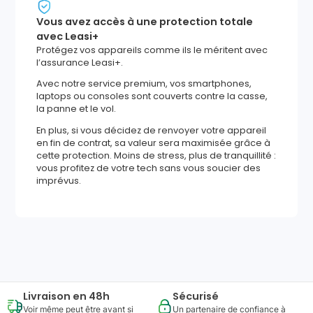
Vous avez accès à une protection totale
avec Leasi+
Protégez vos appareils comme ils le méritent avec
l’assurance Leasi+.
Avec notre service premium, vos smartphones,
laptops ou consoles sont couverts contre la casse,
la panne et le vol.
En plus, si vous décidez de renvoyer votre appareil
en fin de contrat, sa valeur sera maximisée grâce à
cette protection. Moins de stress, plus de tranquillité :
vous profitez de votre tech sans vous soucier des
imprévus.
1672
,
58
€
Ajouter au panier
Reprise minimum
garantie
522
€
Livraison en 48h
Sécurisé
Voir même peut être avant si
Un partenaire de confiance à