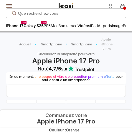
new
new
iPhone 17
Galaxy S25
PS5
MacBook
Jeux Vidéos
iPad
Airpods
Image
Entr
Apple
Accueil
Smartphone
Smartphone
iPhone
17 Pro
Choisissez la simplicité pour votre
Apple iPhone 17 Pro
Noté
4,7/5
sur
En ce moment,
une coque et vitre de protection premium offerts
pour
tout achat d'un smartphone !
Commandez votre
Apple iPhone 17 Pro
Couleur :
Orange