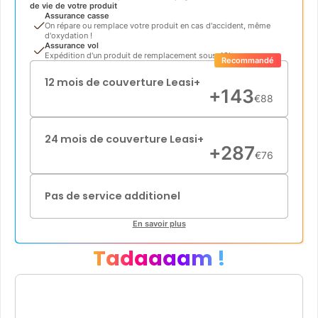
de vie de votre produit
Assurance casse
On répare ou remplace votre produit en cas d'accident, même
d'oxydation !
Assurance vol
Expédition d'un produit de remplacement sous 48h
Recommandé
12 mois de couverture Leasi+
+
143
€
88
24 mois de couverture Leasi+
+
287
€
76
Pas de service additionel
En savoir plus
Tadaaaam !