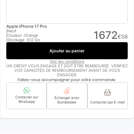
Apple iPhone 17 Pro
Neuf
1672
Couleur :
Orange
€
58
Stockage :
512 Go
Ajouter au panier
Voir les conditions
UN CRÉDIT VOUS ENGAGE ET DOIT ÊTRE REMBOURSÉ. VÉRIFIEZ
VOS CAPACITÉS DE REMBOURSEMENT AVANT DE VOUS
ENGAGER.
Faites-vous accompagner pour votre commande.
Contacter sur
Échanger avec
Whatsapp
Bumblebee
Contacter par E-mail