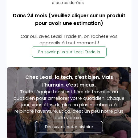
d'autres durées
Dans
24
mois
(Veuillez cliquer sur un produit
pour avoir une estimation)
Car oui, avec Leasi Trade In, on rachète vos
appareils à tout moment !
En savoir plus sur Leasi Trade In
Chez Leasi, la tech, c’est bien. Mais
l’humain, c’est mieux.
Toute l'équipe Leasi est fière de travailler au
quotidien pour améliorer votre quotidien. Chaque
jour, vous êtes de plus en plus nombreux à
rejoindre l’aventure. Et ça, c’est un peu notre plus
belle victoire.
Découvrez notre histoire