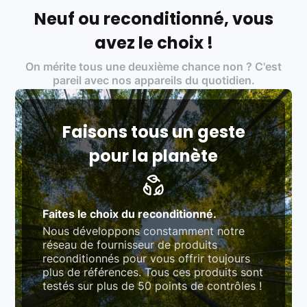
écoresponsable, éthique, et de qualité.
Neuf ou reconditionné, vous
Labels environnementaux & qualité de nos partenaires
:
avez le choix !
Certifications ADEME / ISO 14001 pour le
On mérite tous une deuxième chance non ? C'est
traitement des déchets électroniques (DEEE)
Produits testés et vérifiés selon des standards
pareil avec nos appareils du quotidien.
rigoureux (80 à 100 points de contrôle en
fonction des produits)
Respect des normes RAEE, RoHS, et du
référentiel QualiRepar (bonus réparation)
Faisons tous un geste
pour la planète
Faites le choix du reconditionné.
Nous développons constamment notre
réseau de fournisseur de produits
reconditionnés pour vous offrir toujours
plus de références. Tous ces produits sont
testés sur plus de 50 points de contrôles !