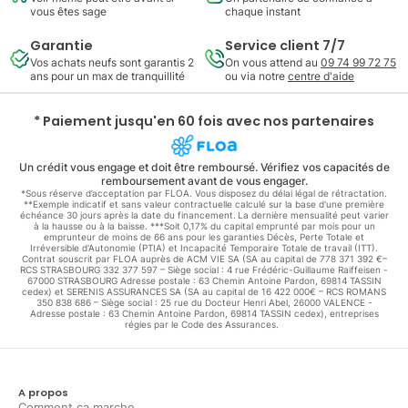
vous êtes sage
chaque instant
Garantie
Service client 7/7
Vos achats neufs sont garantis 2
On vous attend au
09 74 99 72 75
ans pour un max de tranquillité
ou via notre
centre d'aide
* Paiement jusqu'en 60 fois avec nos partenaires
Un crédit vous engage et doit être remboursé. Vérifiez vos capacités de
remboursement avant de vous engager.
*Sous réserve d’acceptation par FLOA. Vous disposez du délai légal de rétractation.
**Exemple indicatif et sans valeur contractuelle calculé sur la base d'une première
échéance 30 jours après la date du financement. La dernière mensualité peut varier
à la hausse ou à la baisse. ***Soit 0,17% du capital emprunté par mois pour un
emprunteur de moins de 66 ans pour les garanties Décès, Perte Totale et
Irréversible d'Autonomie (PTIA) et Incapacité Temporaire Totale de travail (ITT).
Contrat souscrit par FLOA auprès de ACM VIE SA (SA au capital de 778 371 392 €–
RCS STRASBOURG 332 377 597 – Siège social : 4 rue Frédéric-Guillaume Raiffeisen -
67000 STRASBOURG Adresse postale : 63 Chemin Antoine Pardon, 69814 TASSIN
cedex) et SERENIS ASSURANCES SA (SA au capital de 16 422 000€ – RCS ROMANS
350 838 686 – Siège social : 25 rue du Docteur Henri Abel, 26000 VALENCE -
Adresse postale : 63 Chemin Antoine Pardon, 69814 TASSIN cedex), entreprises
régies par le Code des Assurances.
A propos
Comment ça marche