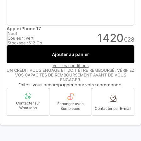
Apple iPhone 17
Neuf
1420
Couleur :
Vert
€
28
Stockage :
512 Go
Ajouter au panier
Voir les conditions
UN CRÉDIT VOUS ENGAGE ET DOIT ÊTRE REMBOURSÉ. VÉRIFIEZ
VOS CAPACITÉS DE REMBOURSEMENT AVANT DE VOUS
ENGAGER.
Faites-vous accompagner pour votre commande.
Contacter sur
Échanger avec
Whatsapp
Bumblebee
Contacter par E-mail