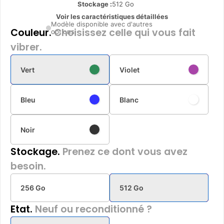
Stockage :
512 Go
Voir les caractéristiques détaillées
Modèle disponible avec d'autres
Couleur.
Choisissez celle qui vous fait
options
vibrer.
Vert
Violet
Bleu
Blanc
Noir
Stockage.
Prenez ce dont vous avez
besoin.
256 Go
512 Go
Etat.
Neuf ou reconditionné ?