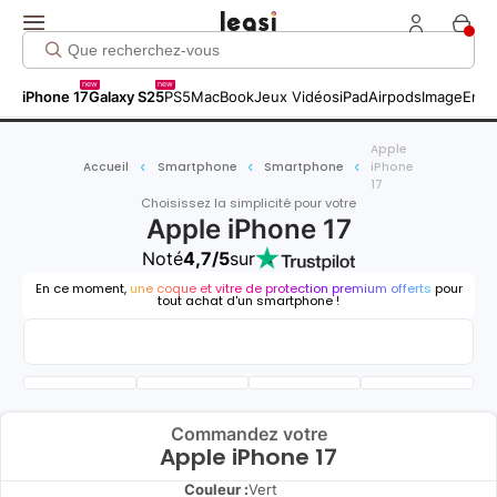
new
new
iPhone 17
Galaxy S25
PS5
MacBook
Jeux Vidéos
iPad
Airpods
Image
Entr
Apple
Accueil
Smartphone
Smartphone
iPhone
17
Choisissez la simplicité pour votre
Apple iPhone 17
Noté
4,7/5
sur
En ce moment,
une coque et vitre de protection premium offerts
pour
tout achat d'un smartphone !
Commandez votre
Apple iPhone 17
Couleur :
Vert