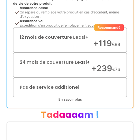
de vie de votre produit
Assurance casse
On répare ou remplace votre produit en cas d'accident, même
d'oxydation !
Assurance vol
Expédition d'un produit de remplacement sous 48h
Recommandé
12 mois de couverture Leasi+
+
119
€
88
24 mois de couverture Leasi+
+
239
€
76
Pas de service additionel
En savoir plus
Tadaaaam !