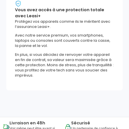
Vous avez accès à une protection totale
avec Leasi+
Protégez vos appareils comme ils le méritent avec
l’assurance Leasi+.
Avec notre service premium, vos smartphones,
laptops ou consoles sont couverts contre la casse,
la panne et le vol.
En plus, si vous décidez de renvoyer votre appareil
en fin de contrat, sa valeur sera maximisée grâce à
cette protection. Moins de stress, plus de tranquillité :
vous profitez de votre tech sans vous soucier des
imprévus.
1420
,
28
€
Ajouter au panier
Reprise minimum
garantie
443
€
Livraison en 48h
Sécurisé
Voir même peut être avant si
Un partenaire de confiance à