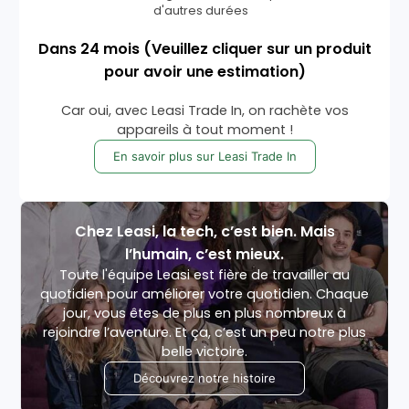
d'autres durées
Dans
24
mois
(Veuillez cliquer sur un produit
pour avoir une estimation)
Car oui, avec Leasi Trade In, on rachète vos
appareils à tout moment !
En savoir plus sur Leasi Trade In
Chez Leasi, la tech, c’est bien. Mais
l’humain, c’est mieux.
Toute l'équipe Leasi est fière de travailler au
quotidien pour améliorer votre quotidien. Chaque
jour, vous êtes de plus en plus nombreux à
rejoindre l’aventure. Et ça, c’est un peu notre plus
belle victoire.
Découvrez notre histoire