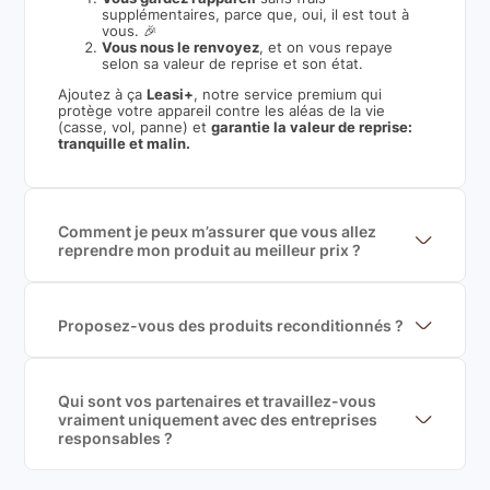
supplémentaires, parce que, oui, il est tout à
vous. 🎉
Vous nous le renvoyez
, et on vous repaye
selon sa valeur de reprise et son état.
Ajoutez à ça
Leasi+
, notre service premium qui
protège votre appareil contre les aléas de la vie
(casse, vol, panne) et
garantie la valeur de reprise:
tranquille et malin.
Comment je peux m’assurer que vous allez
reprendre mon produit au meilleur prix ?
Nous sommes connecté à l’ensemble des plus gros
acteurs européens du marché ce qui nous permet de
mettre en concurrence de nombreuse offres et vous
garantir le meilleur prix de rachat. De plus, nous
Proposez-vous des produits reconditionnés ?
sommes rémunéré à la commission sur la valeur de
Nous proposons des produits neufs et
rachat du produit (cette commission est
reconditionnés. Nous travaillons exclusivement avec
exclusivement payé par les acheteurs).
des fournisseurs de renoms, ne proposons que des
produits officiels de grandes marques et du
Qui sont vos partenaires et travaillez-vous
reconditionné de haute qualité
vraiment uniquement avec des entreprises
responsables ?
Oui, chez Leasi, on sélectionne nos partenaires avec
soin, et
on travaille uniquement avec des acteurs
Français et Européen, engagés dans une démarche