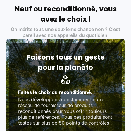
écoresponsable, éthique, et de qualité.
Neuf ou reconditionné, vous
Labels environnementaux & qualité de nos partenaires
:
avez le choix !
Certifications ADEME / ISO 14001 pour le
On mérite tous une deuxième chance non ? C'est
traitement des déchets électroniques (DEEE)
Produits testés et vérifiés selon des standards
pareil avec nos appareils du quotidien.
rigoureux (80 à 100 points de contrôle en
fonction des produits)
Respect des normes RAEE, RoHS, et du
référentiel QualiRepar (bonus réparation)
Faisons tous un geste
pour la planète
Faites le choix du reconditionné.
Nous développons constamment notre
réseau de fournisseur de produits
reconditionnés pour vous offrir toujours
plus de références. Tous ces produits sont
testés sur plus de 50 points de contrôles !