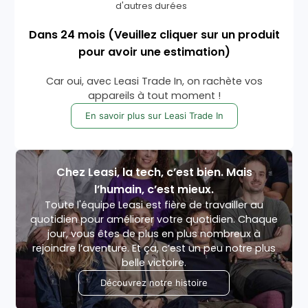
d'autres durées
Dans
24
mois
(Veuillez cliquer sur un produit
pour avoir une estimation)
Car oui, avec Leasi Trade In, on rachète vos
appareils à tout moment !
En savoir plus sur Leasi Trade In
Chez Leasi, la tech, c’est bien. Mais
l’humain, c’est mieux.
Toute l'équipe Leasi est fière de travailler au
quotidien pour améliorer votre quotidien. Chaque
jour, vous êtes de plus en plus nombreux à
rejoindre l’aventure. Et ça, c’est un peu notre plus
belle victoire.
Découvrez notre histoire