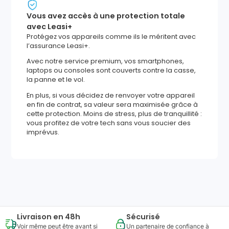
Vous avez accès à une protection totale
avec Leasi+
Protégez vos appareils comme ils le méritent avec
l’assurance Leasi+.
Avec notre service premium, vos smartphones,
laptops ou consoles sont couverts contre la casse,
la panne et le vol.
En plus, si vous décidez de renvoyer votre appareil
en fin de contrat, sa valeur sera maximisée grâce à
cette protection. Moins de stress, plus de tranquillité :
vous profitez de votre tech sans vous soucier des
imprévus.
1904
,
45
€
Ajouter au panier
Reprise minimum
garantie
595
€
Livraison en 48h
Sécurisé
Voir même peut être avant si
Un partenaire de confiance à