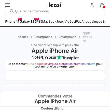
new
new
iPhone 17
Galaxy S25
PS5
MacBook
Jeux Vidéos
iPad
Airpods
Image
Entr
Apple
Accueil
Smartphone
Smartphone
iPhone
Air
Choisissez la simplicité pour votre
Apple iPhone Air
Noté
4,7/5
sur
En ce moment,
une coque et vitre de protection premium offerts
pour
tout achat d'un smartphone !
Commandez votre
Apple iPhone Air
Couleur :
Blanc