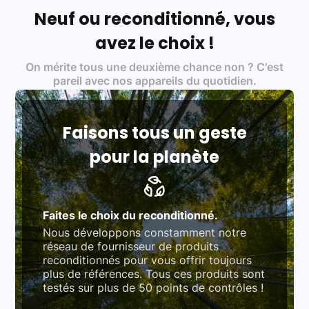
écoresponsable, éthique, et de qualité.
Neuf ou reconditionné, vous
Labels environnementaux & qualité de nos partenaires
:
avez le choix !
Certifications ADEME / ISO 14001 pour le
On mérite tous une deuxième chance non ? C'est
traitement des déchets électroniques (DEEE)
Produits testés et vérifiés selon des standards
pareil avec nos appareils du quotidien.
rigoureux (80 à 100 points de contrôle en
fonction des produits)
Respect des normes RAEE, RoHS, et du
référentiel QualiRepar (bonus réparation)
Faisons tous un geste
pour la planète
Faites le choix du reconditionné.
Nous développons constamment notre
réseau de fournisseur de produits
reconditionnés pour vous offrir toujours
plus de références. Tous ces produits sont
testés sur plus de 50 points de contrôles !