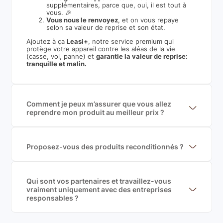
supplémentaires, parce que, oui, il est tout à
vous. 🎉
Vous nous le renvoyez
, et on vous repaye
selon sa valeur de reprise et son état.
Ajoutez à ça
Leasi+
, notre service premium qui
protège votre appareil contre les aléas de la vie
(casse, vol, panne) et
garantie la valeur de reprise:
tranquille et malin.
Comment je peux m’assurer que vous allez
reprendre mon produit au meilleur prix ?
Nous sommes connecté à l’ensemble des plus gros
acteurs européens du marché ce qui nous permet de
mettre en concurrence de nombreuse offres et vous
garantir le meilleur prix de rachat. De plus, nous
Proposez-vous des produits reconditionnés ?
sommes rémunéré à la commission sur la valeur de
Nous proposons des produits neufs et
rachat du produit (cette commission est
reconditionnés. Nous travaillons exclusivement avec
exclusivement payé par les acheteurs).
des fournisseurs de renoms, ne proposons que des
produits officiels de grandes marques et du
Qui sont vos partenaires et travaillez-vous
reconditionné de haute qualité
vraiment uniquement avec des entreprises
responsables ?
Oui, chez Leasi, on sélectionne nos partenaires avec
soin, et
on travaille uniquement avec des acteurs
Français et Européen, engagés dans une démarche