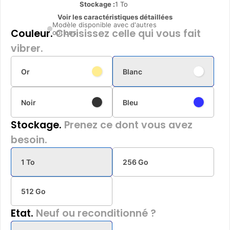
Stockage :
1 To
Voir les caractéristiques détaillées
Modèle disponible avec d'autres
Couleur.
Choisissez celle qui vous fait
options
vibrer.
Or
Blanc
Noir
Bleu
Stockage.
Prenez ce dont vous avez
besoin.
1 To
256 Go
512 Go
Etat.
Neuf ou reconditionné ?