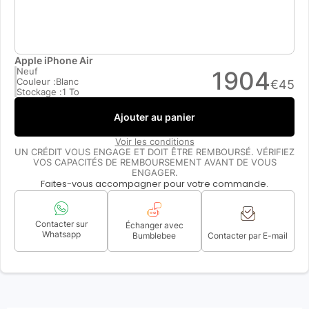
Apple iPhone Air
Neuf
1904
Couleur :
Blanc
€
45
Stockage :
1 To
Ajouter au panier
Voir les conditions
UN CRÉDIT VOUS ENGAGE ET DOIT ÊTRE REMBOURSÉ. VÉRIFIEZ
VOS CAPACITÉS DE REMBOURSEMENT AVANT DE VOUS
ENGAGER.
Faites-vous accompagner pour votre commande.
Contacter sur
Échanger avec
Whatsapp
Bumblebee
Contacter par E-mail