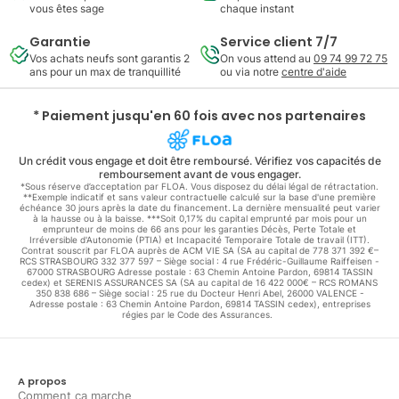
vous êtes sage
chaque instant
Garantie
Service client 7/7
Vos achats neufs sont garantis 2
On vous attend au
09 74 99 72 75
ans pour un max de tranquillité
ou via notre
centre d'aide
* Paiement jusqu'en 60 fois avec nos partenaires
Un crédit vous engage et doit être remboursé. Vérifiez vos capacités de
remboursement avant de vous engager.
*Sous réserve d’acceptation par FLOA. Vous disposez du délai légal de rétractation.
**Exemple indicatif et sans valeur contractuelle calculé sur la base d'une première
échéance 30 jours après la date du financement. La dernière mensualité peut varier
à la hausse ou à la baisse. ***Soit 0,17% du capital emprunté par mois pour un
emprunteur de moins de 66 ans pour les garanties Décès, Perte Totale et
Irréversible d'Autonomie (PTIA) et Incapacité Temporaire Totale de travail (ITT).
Contrat souscrit par FLOA auprès de ACM VIE SA (SA au capital de 778 371 392 €–
RCS STRASBOURG 332 377 597 – Siège social : 4 rue Frédéric-Guillaume Raiffeisen -
67000 STRASBOURG Adresse postale : 63 Chemin Antoine Pardon, 69814 TASSIN
cedex) et SERENIS ASSURANCES SA (SA au capital de 16 422 000€ – RCS ROMANS
350 838 686 – Siège social : 25 rue du Docteur Henri Abel, 26000 VALENCE -
Adresse postale : 63 Chemin Antoine Pardon, 69814 TASSIN cedex), entreprises
régies par le Code des Assurances.
A propos
Comment ça marche