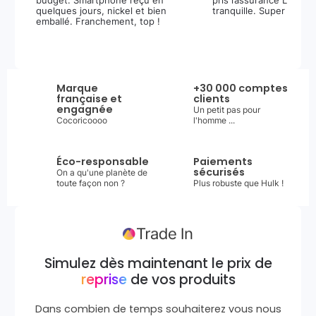
budget. Smartphone reçu en
pris l’assurance Leasi+
quelques jours, nickel et bien
tranquille. Super expér
emballé. Franchement, top !
Marque
+30 000 comptes
française et
clients
engagnée
Un petit pas pour
Cocoricoooo
l'homme ...
Éco-responsable
Paiements
sécurisés
On a qu'une planète de
toute façon non ?
Plus robuste que Hulk !
Simulez dès maintenant le prix de
reprise
de vos produits
Dans combien de temps souhaiterez vous nous