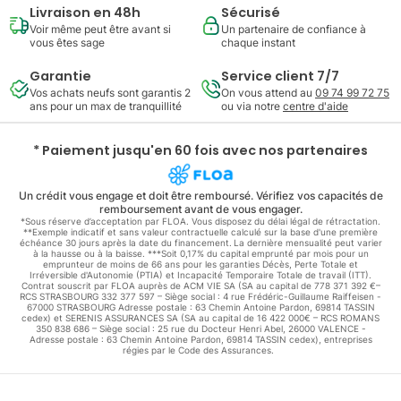
Livraison en 48h
Sécurisé
Voir même peut être avant si
Un partenaire de confiance à
vous êtes sage
chaque instant
Garantie
Service client 7/7
Vos achats neufs sont garantis 2
On vous attend au
09 74 99 72 75
ans pour un max de tranquillité
ou via notre
centre d'aide
* Paiement jusqu'en 60 fois avec nos partenaires
Un crédit vous engage et doit être remboursé. Vérifiez vos capacités de
remboursement avant de vous engager.
*Sous réserve d’acceptation par FLOA. Vous disposez du délai légal de rétractation.
**Exemple indicatif et sans valeur contractuelle calculé sur la base d'une première
échéance 30 jours après la date du financement. La dernière mensualité peut varier
à la hausse ou à la baisse. ***Soit 0,17% du capital emprunté par mois pour un
emprunteur de moins de 66 ans pour les garanties Décès, Perte Totale et
Irréversible d'Autonomie (PTIA) et Incapacité Temporaire Totale de travail (ITT).
Contrat souscrit par FLOA auprès de ACM VIE SA (SA au capital de 778 371 392 €–
RCS STRASBOURG 332 377 597 – Siège social : 4 rue Frédéric-Guillaume Raiffeisen -
67000 STRASBOURG Adresse postale : 63 Chemin Antoine Pardon, 69814 TASSIN
cedex) et SERENIS ASSURANCES SA (SA au capital de 16 422 000€ – RCS ROMANS
350 838 686 – Siège social : 25 rue du Docteur Henri Abel, 26000 VALENCE -
Adresse postale : 63 Chemin Antoine Pardon, 69814 TASSIN cedex), entreprises
régies par le Code des Assurances.