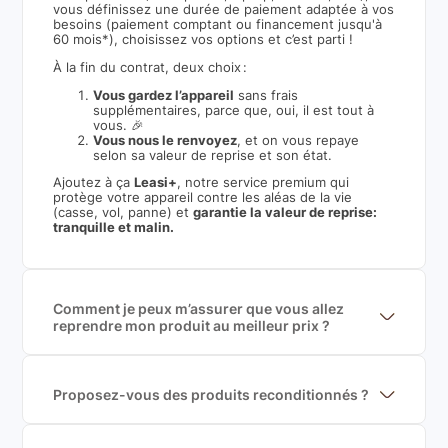
vous définissez une durée de paiement adaptée à vos
besoins (paiement comptant ou financement jusqu'à
60 mois*), choisissez vos options et c’est parti !
À la fin du contrat, deux choix :
Vous gardez l’appareil
sans frais
supplémentaires, parce que, oui, il est tout à
vous. 🎉
Vous nous le renvoyez
, et on vous repaye
selon sa valeur de reprise et son état.
Ajoutez à ça
Leasi+
, notre service premium qui
protège votre appareil contre les aléas de la vie
(casse, vol, panne) et
garantie la valeur de reprise:
tranquille et malin.
Comment je peux m’assurer que vous allez
reprendre mon produit au meilleur prix ?
Nous sommes connecté à l’ensemble des plus gros
acteurs européens du marché ce qui nous permet de
mettre en concurrence de nombreuse offres et vous
garantir le meilleur prix de rachat. De plus, nous
Proposez-vous des produits reconditionnés ?
sommes rémunéré à la commission sur la valeur de
Nous proposons des produits neufs et
rachat du produit (cette commission est
reconditionnés. Nous travaillons exclusivement avec
exclusivement payé par les acheteurs).
des fournisseurs de renoms, ne proposons que des