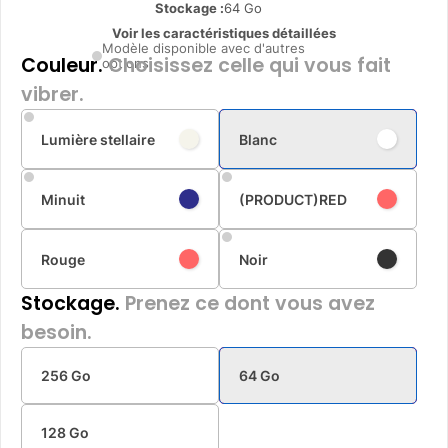
Stockage :
64 Go
Voir les caractéristiques détaillées
Modèle disponible avec d'autres
Couleur.
Choisissez celle qui vous fait
options
vibrer.
Lumière stellaire
Blanc
Minuit
(PRODUCT)RED
Rouge
Noir
Stockage.
Prenez ce dont vous avez
besoin.
256 Go
64 Go
128 Go