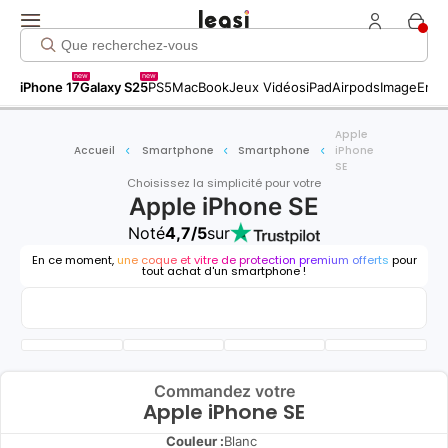
new
new
iPhone 17
Galaxy S25
PS5
MacBook
Jeux Vidéos
iPad
Airpods
Image
Entr
Apple
Accueil
Smartphone
Smartphone
iPhone
SE
Choisissez la simplicité pour votre
Apple iPhone SE
Noté
4,7/5
sur
En ce moment,
une coque et vitre de protection premium offerts
pour
tout achat d'un smartphone !
Commandez votre
Apple iPhone SE
Couleur :
Blanc