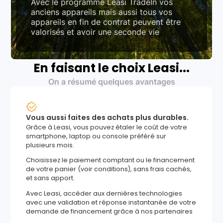
Avec le programme Leasi TradeIn vos
anciens appareils mais aussi tous vos
appareils en fin de contrat peuvent être
valorisés et avoir une seconde vie
En faisant le choix Leasi...
On a résumé quelques avantages
Vous aussi faites des achats plus durables.
Grâce à Leasi, vous pouvez étaler le coût de votre
smartphone, laptop ou console préféré sur
plusieurs mois.
Choisissez le paiement comptant ou le financement
de votre panier (voir conditions), sans frais cachés,
et sans apport.
Avec Leasi, accéder aux dernières technologies
avec une validation et réponse instantanée de votre
demande de financement grâce à nos partenaires