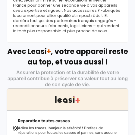
Chez Leasi, on mise sur le reconditionnement en
France pour donner une seconde vie à vos appareils
avec expertise et rigueur. Nos accessoires ? Fabriqués
localement pour allier qualité et impact réduit. Et
derrière tout ça, des partenaires français engagés –
reconditionneurs, fabricants, logisticiens – qui rendent
la tech plus responsable et plus proche de vous.
Avec Leasi
+
, votre appareil reste
au top, et vous aussi !
Assurer la protection et la durabilité de votre
appareil contribue à préserver sa valeur tout au long
de son cycle de vie.
Reparation toutes casses
Adieu les tracas, bonjour la sérénité !
Profitez de
réparations pour toutes les casses et pannes, sans aucune