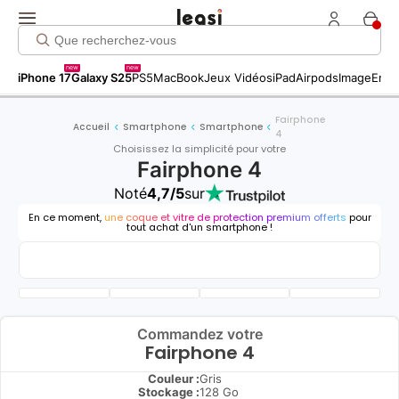
new
new
iPhone 17
Galaxy S25
PS5
MacBook
Jeux Vidéos
iPad
Airpods
Image
Entr
Fairphone
Accueil
Smartphone
Smartphone
4
Choisissez la simplicité pour votre
Fairphone 4
Noté
4,7/5
sur
En ce moment,
une coque et vitre de protection premium offerts
pour
tout achat d'un smartphone !
Commandez votre
Fairphone 4
Couleur :
Gris
Stockage :
128 Go