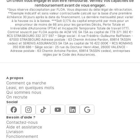
Un crédit vous engage et doit être remboursé. Vérifiez vos capacités de
remboursement avant de vous engager.
*Sous réserve d’acceptation par FLOA. Vous disposez du délai légal de rétractation.
**Exemple indicatif et sans valeur contractuelle calculé sur la base d'une première
échéance 30 jours après la date du financement. La dernière mensualité peut varier
à la hausse ou à la baisse. ***Soit 0,17% du capital emprunté par mois pour un
emprunteur de moins de 66 ans pour les garanties Décès, Perte Totale et
Irréversible d'Autonomie (PTIA) et Incapacité Temporaire Totale de travail (ITT).
Contrat souscrit par FLOA auprès de ACM VIE SA (SA au capital de 778 371 392 €–
RCS STRASBOURG 332 377 597 – Siège social : 4 rue Frédéric-Guillaume Raiffeisen -
67000 STRASBOURG Adresse postale : 63 Chemin Antoine Pardon, 69814 TASSIN
cedex) et SERENIS ASSURANCES SA (SA au capital de 16 422 000€ – RCS ROMANS
350 838 686 – Siège social : 25 rue du Docteur Henri Abel, 26000 VALENCE -
Adresse postale : 63 Chemin Antoine Pardon, 69814 TASSIN cedex), entreprises
régies par le Code des Assurances.
A propos
Comment ça marche
Leasi, en quelques mots
Qui sommes nous
On recrute
Social
Besoin d'aide ?
Contactez-nous
Aide et assistance
Livraison
Fonctionnement