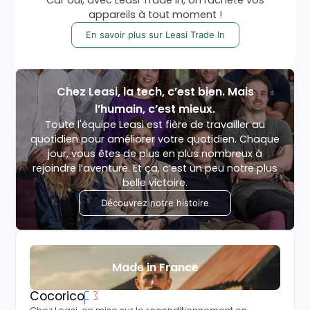
Car oui, avec Leasi Trade In, on rachète vos
appareils à tout moment !
En savoir plus sur Leasi Trade In
Chez Leasi, la tech, c’est bien. Mais
l’humain, c’est mieux.
Toute l'équipe Leasi est fière de travailler au
quotidien pour améliorer votre quotidien. Chaque
jour, vous êtes de plus en plus nombreux à
rejoindre l’aventure. Et ça, c’est un peu notre plus
belle victoire.
Découvrez notre histoire
Made in France
Cocorico