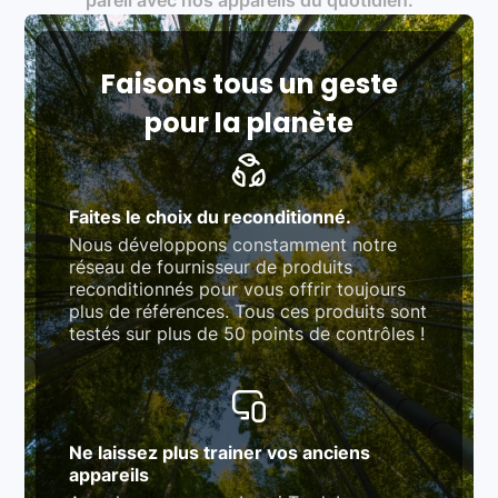
rigoureux (80 à 100 points de contrôle en
fonction des produits)
Respect des normes RAEE, RoHS, et du
référentiel QualiRepar (bonus réparation)
Faisons tous un geste
pour la planète
Faites le choix du reconditionné.
Nous développons constamment notre
réseau de fournisseur de produits
reconditionnés pour vous offrir toujours
plus de références. Tous ces produits sont
testés sur plus de 50 points de contrôles !
Ne laissez plus trainer vos anciens
appareils