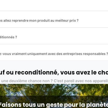
 allez reprendre mon produit au meilleur prix ?
des plus gros acteurs européens du marché ce qui nous permet de
rix de rachat. De plus, nous sommes rémunéré à la commission sur la v
ar les acheteurs).
itionnés ?
t reconditionnés. Nous travaillons exclusivement avec des fourniss
 et du reconditionné de haute qualité
llez-vous vraiment uniquement avec des entreprises responsables 
artenaires avec soin, et
on travaille uniquement avec des acteurs 
ue, et de qualité.
 nos partenaires :
f ou reconditionné, vous avez le cho
01 pour le traitement des déchets électroniques (DEEE)
 une deuxième chance non ? C'est pareil avec nos appareil
on des standards rigoureux (80 à 100 points de contrôle en fonction d
 et du référentiel QualiRepar (bonus réparation)
Faisons tous un geste pour la planèt