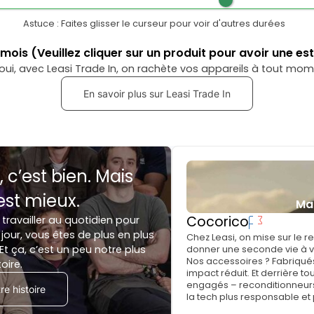
Astuce : Faites glisser le curseur pour voir d'autres durées
mois
(Veuillez cliquer sur un produit pour avoir une es
oui, avec Leasi Trade In, on rachète vos appareils à tout mom
En savoir plus sur Leasi Trade In
, c’est bien. Mais
est mieux.
Ma
Cocorico
 travailler au quotidien pour
jour, vous êtes de plus en plus
Chez Leasi, on mise sur le 
Et ça, c’est un peu notre plus
donner une seconde vie à vo
Nos accessoires ? Fabriqués
toire.
impact réduit. Et derrière to
engagés – reconditionneurs, 
e histoire
la tech plus responsable et