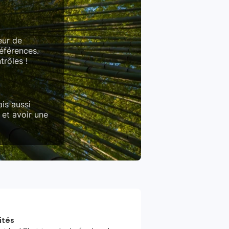
eur de
références.
trôles !
is aussi
 et avoir une
ités