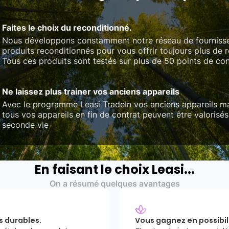
Faites le choix du reconditionné.
Nous développons constamment notre réseau de fourniss
produits reconditionnés pour vous offrir toujours plus de 
Tous ces produits sont testés sur plus de 50 points de con
Ne laissez plus trainer vos anciens appareils
Avec le programme Leasi TradeIn vos anciens appareils ma
tous vos appareils en fin de contrat peuvent être valorisés
seconde vie
En faisant le choix Leasi...
On a résumé quelques avantages
s durables.
Vous gagnez en possibil