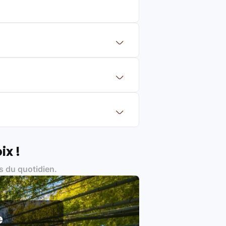
 mettre en concurrence de nombreuse
aleur de rachat du produit (cette
eurs de renoms, ne proposons que des
?
Français et Européen, engagés dans
ix !
s du quotidien.
es produits)
e