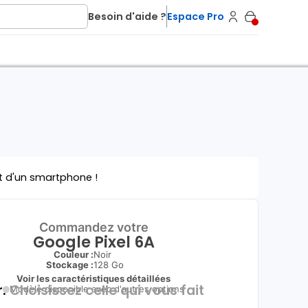
Besoin d'aide ?
Espace Pro
t d'un smartphone !
Commandez votre
Google Pixel 6A
Couleur :
Noir
Stockage :
128 Go
Voir les caractéristiques détaillées
.
Choisissez celle qui vous fait
Modèle disponible avec d'autres options