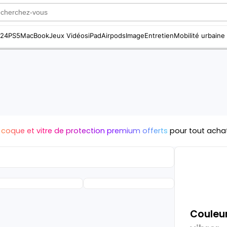
S24
PS5
MacBook
Jeux Vidéos
iPad
Airpods
Image
Entretien
Mobilité urbaine
 coque et vitre de protection premium offerts
pour tout acha
Couleur