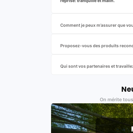
reprise: tranquille et malin.
Comment je peux m’assurer que vous
Nous sommes connecté à l’ensemble 
offres et vous garantir le meilleur p
commission est exclusivement payé p
Proposez-vous des produits recond
Nous proposons des produits neufs e
produits officiels de grandes marques
Qui sont vos partenaires et travai
Oui, chez Leasi, on sélectionne nos p
une démarche écoresponsable, éthiq
Labels environnementaux & qualité de
Neu
Certifications ADEME / ISO 140
On mérite tous
Produits testés et vérifiés sel
Respect des normes RAEE, RoHS,