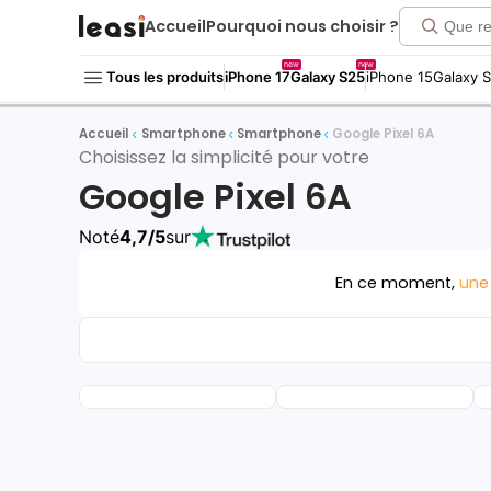
Accueil
Pourquoi nous choisir ?
new
new
Tous les produits
iPhone 17
Galaxy S25
iPhone 15
Galaxy 
Accueil
Smartphone
Smartphone
Google Pixel 6A
Choisissez la simplicité pour votre
Google Pixel 6A
Noté
4,7/5
sur
En ce moment,
une