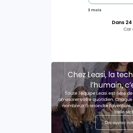
3 mois
Dans
24
Car 
Chez Leasi, la tech
l’humain, c’
Toute l'équipe Leasi est fière de
améliorer votre quotidien. Chaque 
nombreux à rejoindre l’aventure. 
belle vic
Découvrez notr