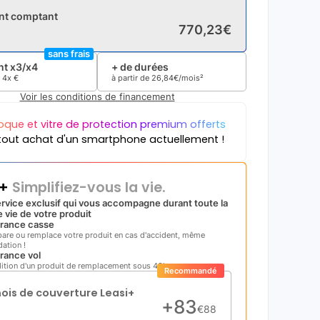
nt comptant
770
,
23
€
sans frais
t x3/x4
+ de durées
e
4x
€
à partir de
26
,
84
€/mois²
Voir les conditions de financement
oque et vitre de protection premium offerts
tout achat d'un smartphone actuellement !
i+
Simplifiez-vous la vie.
rvice exclusif qui vous accompagne durant toute la
 vie de votre produit
rance casse
pare ou remplace votre produit en cas d'accident, même
ation !
rance vol
ition d'un produit de remplacement sous 48h
Recommandé
mois de couverture Leasi+
+
83
€
88