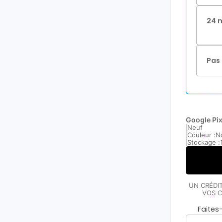
24 
Pas 
Google Pix
Neuf
Couleur :
No
Stockage :
UN CRÉDI
VOS C
Faite