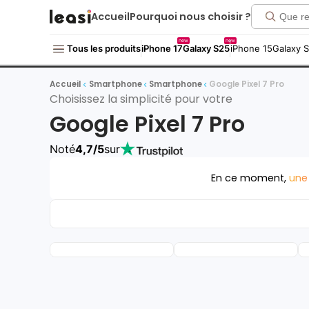
Accueil
Pourquoi nous choisir ?
new
new
Tous les produits
iPhone 17
Galaxy S25
iPhone 15
Galaxy 
Accueil
Smartphone
Smartphone
Google Pixel 7 Pro
Choisissez la simplicité pour votre
Google Pixel 7 Pro
Noté
4,7/5
sur
En ce moment,
une