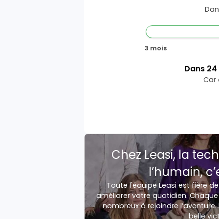
Dan
3 mois
Dans
24
Car 
Chez Leasi, la tech
l’humain, c’
Toute l'équipe Leasi est fière de
améliorer votre quotidien. Chaque 
nombreux à rejoindre l’aventure. 
belle vic