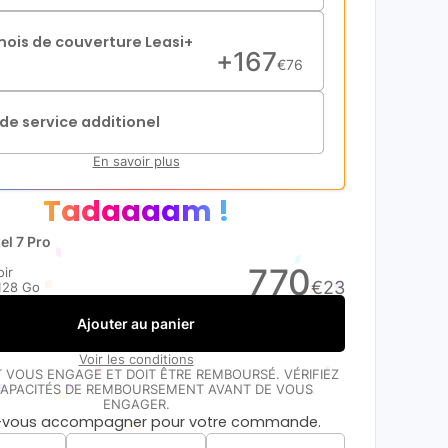
mois de couverture Leasi+
+
167
€
76
de service additionel
En savoir plus
Tadaaaam !
el 7 Pro
770
ir
€
23
128 Go
Ajouter au panier
Voir les conditions
T VOUS ENGAGE ET DOIT ÊTRE REMBOURSÉ. VÉRIFIEZ
APACITÉS DE REMBOURSEMENT AVANT DE VOUS
ENGAGER.
s-vous accompagner pour votre commande.