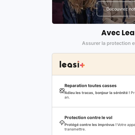
Découvrez notr
Avec Lea
Assurer la protection e
Reparation toutes casses
Adieu les tracas, bonjour la sérénité !
Pro
an.
Protection contre le vol
Protégé contre les imprévus !
Votre appa
transmettre.