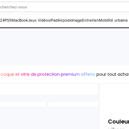
S24
PS5
MacBook
Jeux Vidéos
iPad
Airpods
Image
Entretien
Mobilité urbaine
 coque et vitre de protection premium offerts
pour tout acha
Couleur