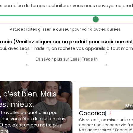
s combien de temps souhaiterez vous nous renvoyer ce produ
Astuce : Faites glisser le curseur pour voir d'autres durées
mois
(Veuillez cliquer sur un produit pour avoir une es
oui, avec Leasi Trade In, on rachète vos appareils à tout mom
En savoir plus sur Leasi Trade In
, c’est bien. Mais
est mieux.
Ma
Cocorico
 travailler au quotidien pour
jour, vous êtes de plus en plus
Chez Leasi, on mise sur le 
Et ça, c’est un peu notre plus
donner une seconde vie à vo
Nos accessoires ? Fabriqués
toire.