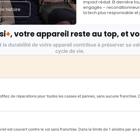
impact réduit. Et derrière to
engagés – reconditionneurs, 
e histoire
la tech plus responsable et
si
+
, votre appareil reste au top, et vo
t la durabilité de votre appareil contribue à préserver sa va
cycle de vie.
fitez de réparations pour toutes les casses et pannes, sans aucune franchise. Da
reil est couvert contre le vol sans franchise. Dans la limite de 1 sinistre par an 