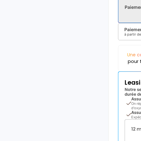
Paieme
Paiemen
à partir d
Une c
pour 
Leas
Notre se
durée de
Assu
On ré
d'oxyd
Assu
Expéd
12 