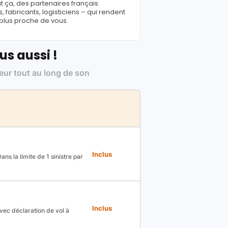
ut ça, des partenaires français
fabricants, logisticiens – qui rendent
 plus proche de vous.
us aussi !
leur tout au long de son
Inclus
ns la limite de 1 sinistre par
Inclus
avec déclaration de vol à