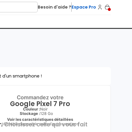
Besoin d'aide ?
Espace Pro
t d'un smartphone !
Commandez votre
Google Pixel 7 Pro
Couleur :
Noir
Stockage :
128 Go
Voir les caractéristiques détaillées
.
Choisissez celle qui vous fait
Modèle disponible avec d'autres options