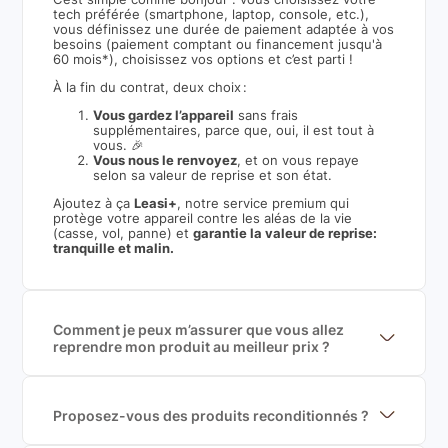
tech préférée (smartphone, laptop, console, etc.),
vous définissez une durée de paiement adaptée à vos
besoins (paiement comptant ou financement jusqu'à
60 mois*), choisissez vos options et c’est parti !
À la fin du contrat, deux choix :
Vous gardez l’appareil
sans frais
supplémentaires, parce que, oui, il est tout à
vous. 🎉
Vous nous le renvoyez
, et on vous repaye
selon sa valeur de reprise et son état.
Ajoutez à ça
Leasi+
, notre service premium qui
protège votre appareil contre les aléas de la vie
(casse, vol, panne) et
garantie la valeur de reprise:
tranquille et malin.
Comment je peux m’assurer que vous allez
reprendre mon produit au meilleur prix ?
Nous sommes connecté à l’ensemble des plus gros
acteurs européens du marché ce qui nous permet de
mettre en concurrence de nombreuse offres et vous
garantir le meilleur prix de rachat. De plus, nous
Proposez-vous des produits reconditionnés ?
sommes rémunéré à la commission sur la valeur de
Nous proposons des produits neufs et
rachat du produit (cette commission est
reconditionnés. Nous travaillons exclusivement avec