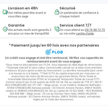
Livraison en 48h
Sécurisé
Voir même peut être avant si
Un partenaire de confiance à
vous êtes sage
chaque instant
Garantie
Service client 7/7
Vos achats neufs sont garantis 2
On vous attend au
09 74 99 72 75
ans pour un max de tranquillité
ou via notre
centre d'aide
* Paiement jusqu'en 60 fois avec nos partenaires
Un crédit vous engage et doit être remboursé. Vérifiez vos capacités de
remboursement avant de vous engager.
*Sous réserve d’acceptation par FLOA. Vous disposez du délai légal de rétractation.
**Exemple indicatif et sans valeur contractuelle calculé sur la base d'une première
échéance 30 jours après la date du financement. La dernière mensualité peut varier
à la hausse ou à la baisse. ***Soit 0,17% du capital emprunté par mois pour un
emprunteur de moins de 66 ans pour les garanties Décès, Perte Totale et
Irréversible d'Autonomie (PTIA) et Incapacité Temporaire Totale de travail (ITT).
Contrat souscrit par FLOA auprès de ACM VIE SA (SA au capital de 778 371 392 €–
RCS STRASBOURG 332 377 597 – Siège social : 4 rue Frédéric-Guillaume Raiffeisen -
67000 STRASBOURG Adresse postale : 63 Chemin Antoine Pardon, 69814 TASSIN
cedex) et SERENIS ASSURANCES SA (SA au capital de 16 422 000€ – RCS ROMANS
350 838 686 – Siège social : 25 rue du Docteur Henri Abel, 26000 VALENCE -
Adresse postale : 63 Chemin Antoine Pardon, 69814 TASSIN cedex), entreprises
régies par le Code des Assurances.