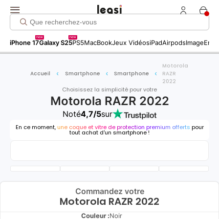
new
new
iPhone 17
Galaxy S25
PS5
MacBook
Jeux Vidéos
iPad
Airpods
Image
Entr
Motorola
Accueil
Smartphone
Smartphone
RAZR
2022
Choisissez la simplicité pour votre
Motorola RAZR 2022
Noté
4,7/5
sur
En ce moment,
une coque et vitre de protection premium offerts
pour
tout achat d'un smartphone !
Commandez votre
Motorola RAZR 2022
Couleur :
Noir