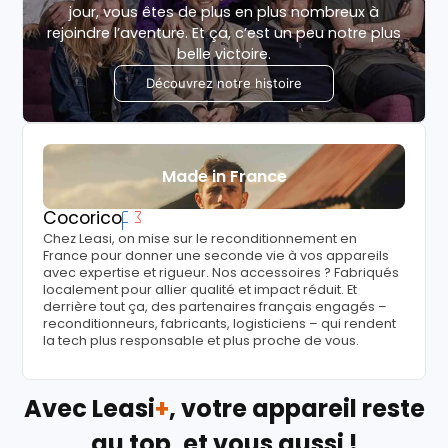
jour, vous êtes de plus en plus nombreux à
rejoindre l’aventure. Et ça, c’est un peu notre plus
belle victoire.
Découvrez notre histoire
Made in France
Cocorico
Chez Leasi, on mise sur le reconditionnement en
France pour donner une seconde vie à vos appareils
avec expertise et rigueur. Nos accessoires ? Fabriqués
localement pour allier qualité et impact réduit. Et
derrière tout ça, des partenaires français engagés –
reconditionneurs, fabricants, logisticiens – qui rendent
la tech plus responsable et plus proche de vous.
Avec Leasi
+
, votre appareil reste
au top, et vous aussi !