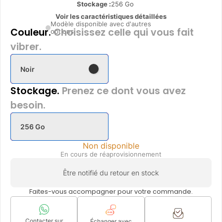
Stockage :
256 Go
Voir les caractéristiques détaillées
Modèle disponible avec d'autres
Couleur.
Choisissez celle qui vous fait
options
vibrer.
Noir
Stockage.
Prenez ce dont vous avez
besoin.
256 Go
Non disponible
En cours de réaprovisionnement
Être notifié du retour en stock
Faites-vous accompagner pour votre commande.
Contacter sur
Échanger avec