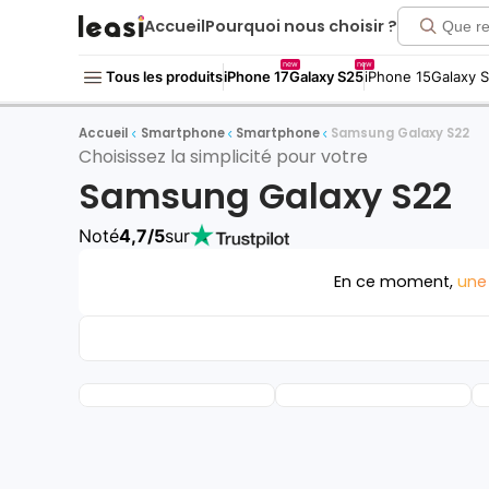
Accueil
Pourquoi nous choisir ?
new
new
Tous les produits
iPhone 17
Galaxy S25
iPhone 15
Galaxy 
Accueil
Smartphone
Smartphone
Samsung Galaxy S22
Choisissez la simplicité pour votre
Samsung Galaxy S22
Noté
4,7/5
sur
En ce moment,
une