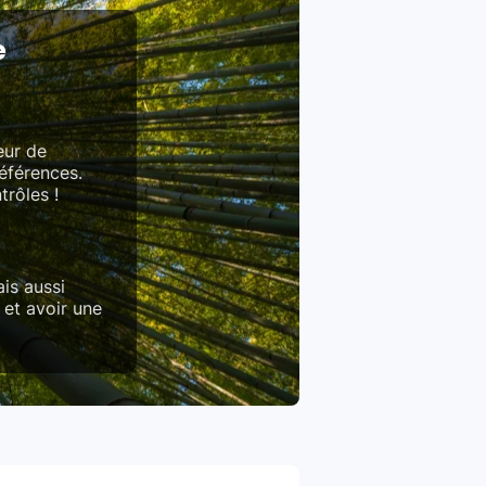
e
eur de
références.
trôles !
is aussi
 et avoir une