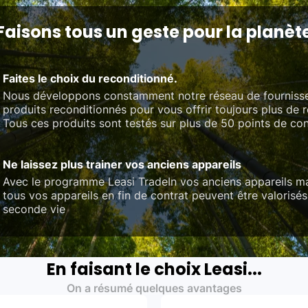
Faisons tous un geste pour la planèt
Faites le choix du reconditionné.
Nous développons constamment notre réseau de fourniss
produits reconditionnés pour vous offrir toujours plus de 
Tous ces produits sont testés sur plus de 50 points de con
Ne laissez plus trainer vos anciens appareils
Avec le programme Leasi TradeIn vos anciens appareils ma
tous vos appareils en fin de contrat peuvent être valorisés
seconde vie
En faisant le choix Leasi...
On a résumé quelques avantages