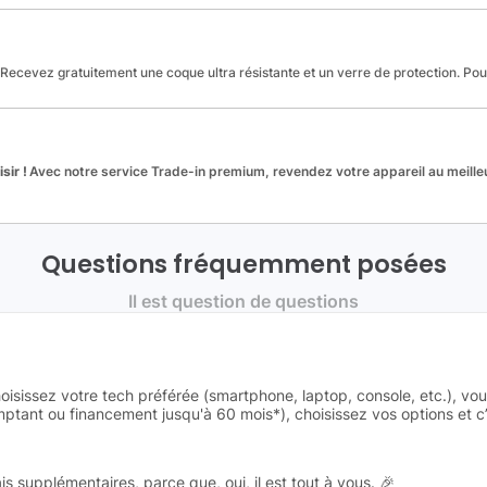
Recevez gratuitement une coque ultra résistante et un verre de protection. Po
sir !
Avec notre service Trade-in premium, revendez votre appareil au meilleu
Questions fréquemment posées
Il est question de questions
oisissez votre tech préférée (smartphone, laptop, console, etc.), vo
tant ou financement jusqu'à 60 mois*), choisissez vos options et c’e
is supplémentaires, parce que, oui, il est tout à vous. 🎉