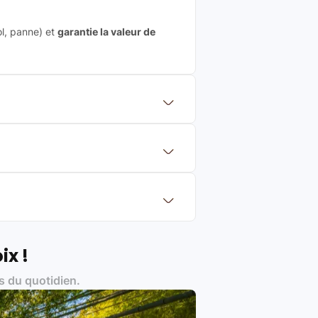
ol, panne) et
garantie la valeur de
 mettre en concurrence de nombreuse
aleur de rachat du produit (cette
eurs de renoms, ne proposons que des
?
Français et Européen, engagés dans
ix !
s du quotidien.
es produits)