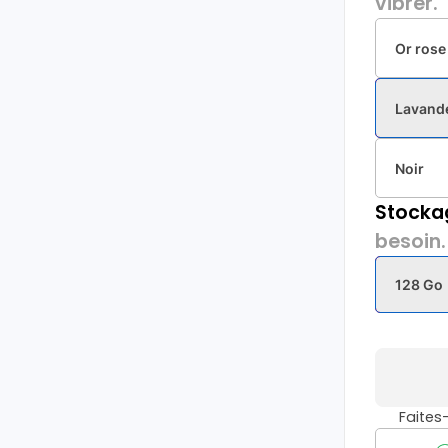
vibrer.
Or rose
Lavand
Noir
Stocka
besoin.
128 Go
Faite