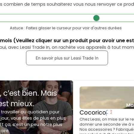
s combien de temps souhaiterez vous nous renvoyer ce produ
Astuce : Faites glisser le curseur pour voir d'autres durées
mois
(Veuillez cliquer sur un produit pour avoir une es
oui, avec Leasi Trade In, on rachète vos appareils à tout mom
En savoir plus sur Leasi Trade In
, c’est bien. Mais
est mieux.
Ma
Cocorico
 travailler au quotidien pour
jour, vous êtes de plus en plus
Chez Leasi, on mise sur le 
Et ça, c’est un peu notre plus
donner une seconde vie à vo
Nos accessoires ? Fabriqués
toire.