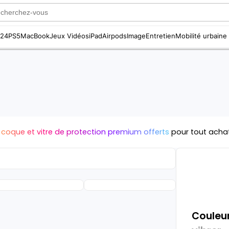
S24
PS5
MacBook
Jeux Vidéos
iPad
Airpods
Image
Entretien
Mobilité urbaine
 coque et vitre de protection premium offerts
pour tout acha
Couleur