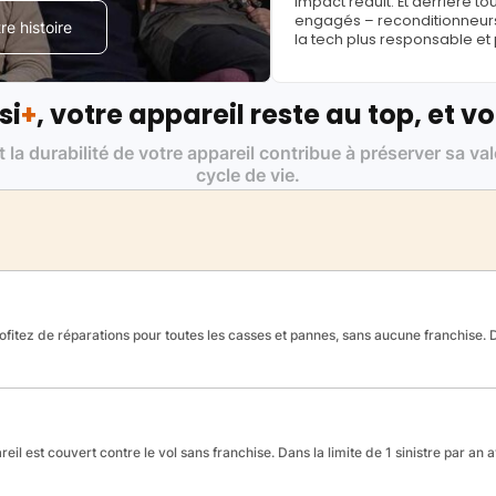
impact réduit. Et derrière to
engagés – reconditionneurs, 
e histoire
la tech plus responsable et
si
+
, votre appareil reste au top, et vo
t la durabilité de votre appareil contribue à préserver sa va
cycle de vie.
fitez de réparations pour toutes les casses et pannes, sans aucune franchise. Da
reil est couvert contre le vol sans franchise. Dans la limite de 1 sinistre par an 