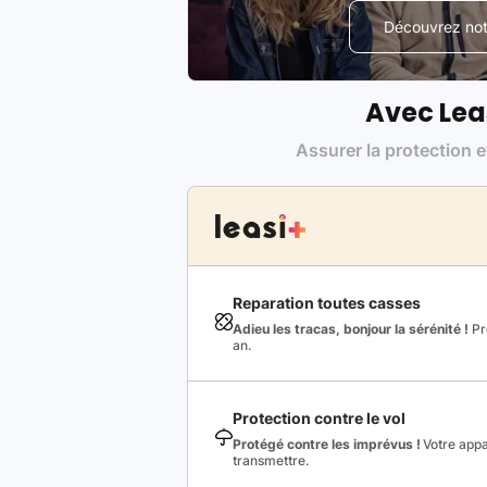
Découvrez notr
Avec Lea
Assurer la protection e
Reparation toutes casses
Adieu les tracas, bonjour la sérénité !
Pro
an.
Protection contre le vol
Protégé contre les imprévus !
Votre appa
transmettre.