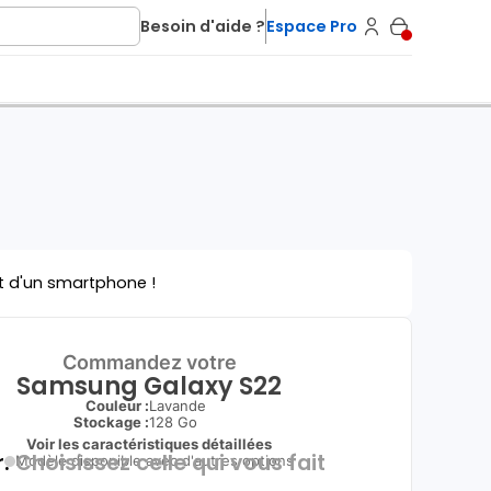
Besoin d'aide ?
Espace Pro
t d'un smartphone !
Commandez votre
Samsung Galaxy S22
Couleur :
Lavande
Stockage :
128 Go
Voir les caractéristiques détaillées
.
Choisissez celle qui vous fait
Modèle disponible avec d'autres options