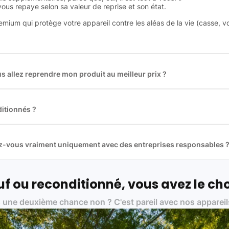
 vous repaye selon sa valeur de reprise et son état.
remium qui protège votre appareil contre les aléas de la vie (casse, v
 allez reprendre mon produit au meilleur prix ?
des plus gros acteurs européens du marché ce qui nous permet de
rix de rachat. De plus, nous sommes rémunéré à la commission sur la v
ar les acheteurs).
itionnés ?
t reconditionnés. Nous travaillons exclusivement avec des fourniss
 et du reconditionné de haute qualité
llez-vous vraiment uniquement avec des entreprises responsables 
artenaires avec soin, et
on travaille uniquement avec des acteurs 
ue, et de qualité.
 nos partenaires :
f ou reconditionné, vous avez le cho
01 pour le traitement des déchets électroniques (DEEE)
 une deuxième chance non ? C'est pareil avec nos appareil
on des standards rigoureux (80 à 100 points de contrôle en fonction d
 et du référentiel QualiRepar (bonus réparation)