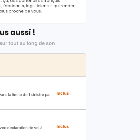
ut ça, des partenaires français
fabricants, logisticiens – qui rendent
 plus proche de vous.
us aussi !
leur tout au long de son
Inclus
ns la limite de 1 sinistre par
Inclus
avec déclaration de vol à