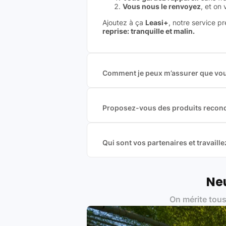
Vous nous le renvoyez
, et on
Ajoutez à ça
Leasi+
, notre service p
reprise: tranquille et malin.
Comment je peux m’assurer que vous
Nous sommes connecté à l’ensemble 
offres et vous garantir le meilleur p
commission est exclusivement payé p
Proposez-vous des produits recond
Nous proposons des produits neufs e
produits officiels de grandes marques
Qui sont vos partenaires et travai
Oui, chez Leasi, on sélectionne nos p
une démarche écoresponsable, éthiq
Labels environnementaux & qualité de
Neu
Certifications ADEME / ISO 140
On mérite tous
Produits testés et vérifiés sel
Respect des normes RAEE, RoHS,