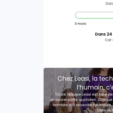
Dan
3 mois
Dans
24
Car 
Chez Leasi, la tech
l’humain, c’
Toute l'équipe Leasi est fière de
améliorer votre quotidien. Chaque 
nombreux à rejoindre l’aventure. 
belle vic