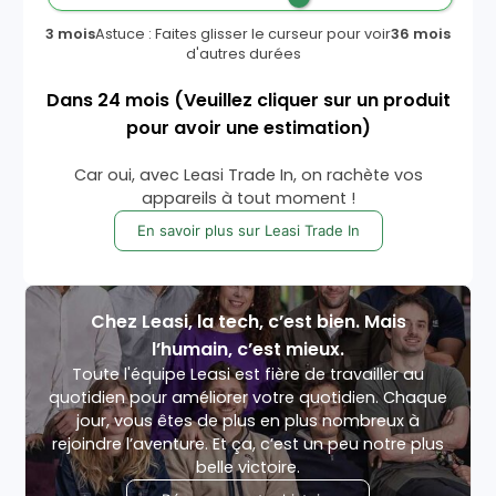
3 mois
Astuce : Faites glisser le curseur pour voir
36 mois
d'autres durées
Dans
24
mois
(Veuillez cliquer sur un produit
pour avoir une estimation)
Car oui, avec Leasi Trade In, on rachète vos
appareils à tout moment !
En savoir plus sur Leasi Trade In
Chez Leasi, la tech, c’est bien. Mais
l’humain, c’est mieux.
Toute l'équipe Leasi est fière de travailler au
quotidien pour améliorer votre quotidien. Chaque
jour, vous êtes de plus en plus nombreux à
rejoindre l’aventure. Et ça, c’est un peu notre plus
belle victoire.