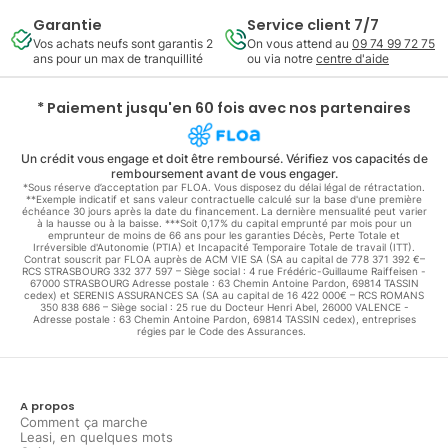
Garantie
Service client 7/7
Vos achats neufs sont garantis 2
On vous attend au
09 74 99 72 75
ans pour un max de tranquillité
ou via notre
centre d'aide
* Paiement jusqu'en 60 fois avec nos partenaires
Un crédit vous engage et doit être remboursé. Vérifiez vos capacités de
remboursement avant de vous engager.
*Sous réserve d’acceptation par FLOA. Vous disposez du délai légal de rétractation.
**Exemple indicatif et sans valeur contractuelle calculé sur la base d'une première
échéance 30 jours après la date du financement. La dernière mensualité peut varier
à la hausse ou à la baisse. ***Soit 0,17% du capital emprunté par mois pour un
emprunteur de moins de 66 ans pour les garanties Décès, Perte Totale et
Irréversible d'Autonomie (PTIA) et Incapacité Temporaire Totale de travail (ITT).
Contrat souscrit par FLOA auprès de ACM VIE SA (SA au capital de 778 371 392 €–
RCS STRASBOURG 332 377 597 – Siège social : 4 rue Frédéric-Guillaume Raiffeisen -
67000 STRASBOURG Adresse postale : 63 Chemin Antoine Pardon, 69814 TASSIN
cedex) et SERENIS ASSURANCES SA (SA au capital de 16 422 000€ – RCS ROMANS
350 838 686 – Siège social : 25 rue du Docteur Henri Abel, 26000 VALENCE -
Adresse postale : 63 Chemin Antoine Pardon, 69814 TASSIN cedex), entreprises
régies par le Code des Assurances.
A propos
Comment ça marche
Leasi, en quelques mots