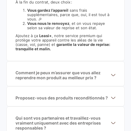
À la fin du contrat, deux choix :
Vous gardez l’appareil
sans frais
supplémentaires, parce que, oui, il est tout à
vous. 🎉
Vous nous le renvoyez
, et on vous repaye
selon sa valeur de reprise et son état.
Ajoutez à ça
Leasi+
, notre service premium qui
protège votre appareil contre les aléas de la vie
(casse, vol, panne) et
garantie la valeur de reprise:
tranquille et malin.
Comment je peux m’assurer que vous allez
reprendre mon produit au meilleur prix ?
Nous sommes connecté à l’ensemble des plus gros
acteurs européens du marché ce qui nous permet de
mettre en concurrence de nombreuse offres et vous
garantir le meilleur prix de rachat. De plus, nous
Proposez-vous des produits reconditionnés ?
sommes rémunéré à la commission sur la valeur de
Nous proposons des produits neufs et
rachat du produit (cette commission est
reconditionnés. Nous travaillons exclusivement avec
exclusivement payé par les acheteurs).
des fournisseurs de renoms, ne proposons que des
produits officiels de grandes marques et du
Qui sont vos partenaires et travaillez-vous
reconditionné de haute qualité
vraiment uniquement avec des entreprises
responsables ?