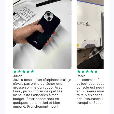
★★★★★
★★★★★
Julien
Robin
J’avais besoin d’un téléphone mais je
J’ai commandé une PS5
n’avais pas envie de lâcher une
et tout s’est super bie
grosse somme d’un coup. Avec
console est neuve, et 
Leasi, j’ai pu choisir des petites
en plusieurs mois m’a 
mensualités adaptées à mon
faire plaisir sans stress.
budget. Smartphone reçu en
pris l’assurance Leasi+
quelques jours, nickel et bien
tranquille. Super expér
emballé. Franchement, top !