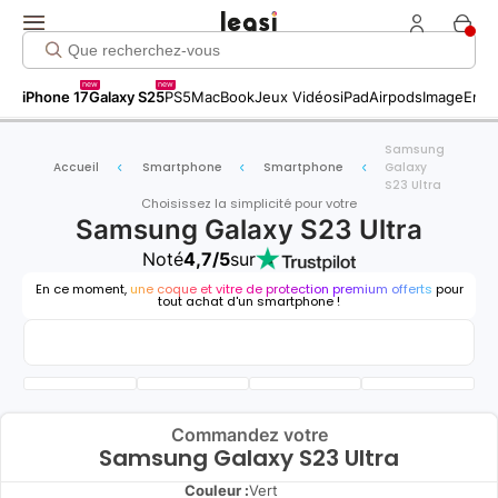
new
new
iPhone 17
Galaxy S25
PS5
MacBook
Jeux Vidéos
iPad
Airpods
Image
Entr
Samsung
Accueil
Smartphone
Smartphone
Galaxy
S23 Ultra
Choisissez la simplicité pour votre
Samsung Galaxy S23 Ultra
Noté
4,7/5
sur
En ce moment,
une coque et vitre de protection premium offerts
pour
tout achat d'un smartphone !
Commandez votre
Samsung Galaxy S23 Ultra
Couleur :
Vert