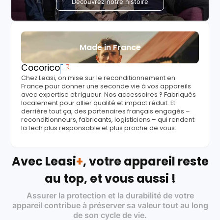
Découvrez notre histoire
Made in France
Cocorico
Chez Leasi, on mise sur le reconditionnement en
France pour donner une seconde vie à vos appareils
avec expertise et rigueur. Nos accessoires ? Fabriqués
localement pour allier qualité et impact réduit. Et
derrière tout ça, des partenaires français engagés –
reconditionneurs, fabricants, logisticiens – qui rendent
la tech plus responsable et plus proche de vous.
Avec Leasi
+
, votre appareil reste
au top, et vous aussi !
Assurer la protection et la durabilité de votre
appareil contribue à préserver sa valeur tout au long
de son cycle de vie.