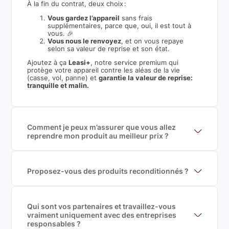
À la fin du contrat, deux choix :
Vous gardez l’appareil
sans frais
supplémentaires, parce que, oui, il est tout à
vous. 🎉
Vous nous le renvoyez
, et on vous repaye
selon sa valeur de reprise et son état.
Ajoutez à ça
Leasi+
, notre service premium qui
protège votre appareil contre les aléas de la vie
(casse, vol, panne) et
garantie la valeur de reprise:
tranquille et malin.
Comment je peux m’assurer que vous allez
reprendre mon produit au meilleur prix ?
Nous sommes connecté à l’ensemble des plus gros
acteurs européens du marché ce qui nous permet de
mettre en concurrence de nombreuse offres et vous
garantir le meilleur prix de rachat. De plus, nous
Proposez-vous des produits reconditionnés ?
sommes rémunéré à la commission sur la valeur de
Nous proposons des produits neufs et
rachat du produit (cette commission est
reconditionnés. Nous travaillons exclusivement avec
exclusivement payé par les acheteurs).
des fournisseurs de renoms, ne proposons que des
produits officiels de grandes marques et du
Qui sont vos partenaires et travaillez-vous
reconditionné de haute qualité
vraiment uniquement avec des entreprises
responsables ?