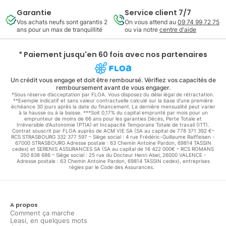
Garantie
Service client 7/7
Vos achats neufs sont garantis 2
On vous attend au
09 74 99 72 75
ans pour un max de tranquillité
ou via notre
centre d'aide
* Paiement jusqu'en 60 fois avec nos partenaires
Un crédit vous engage et doit être remboursé. Vérifiez vos capacités de
remboursement avant de vous engager.
*Sous réserve d’acceptation par FLOA. Vous disposez du délai légal de rétractation.
**Exemple indicatif et sans valeur contractuelle calculé sur la base d'une première
échéance 30 jours après la date du financement. La dernière mensualité peut varier
à la hausse ou à la baisse. ***Soit 0,17% du capital emprunté par mois pour un
emprunteur de moins de 66 ans pour les garanties Décès, Perte Totale et
Irréversible d'Autonomie (PTIA) et Incapacité Temporaire Totale de travail (ITT).
Contrat souscrit par FLOA auprès de ACM VIE SA (SA au capital de 778 371 392 €–
RCS STRASBOURG 332 377 597 – Siège social : 4 rue Frédéric-Guillaume Raiffeisen -
67000 STRASBOURG Adresse postale : 63 Chemin Antoine Pardon, 69814 TASSIN
cedex) et SERENIS ASSURANCES SA (SA au capital de 16 422 000€ – RCS ROMANS
350 838 686 – Siège social : 25 rue du Docteur Henri Abel, 26000 VALENCE -
Adresse postale : 63 Chemin Antoine Pardon, 69814 TASSIN cedex), entreprises
régies par le Code des Assurances.
A propos
Comment ça marche
Leasi, en quelques mots