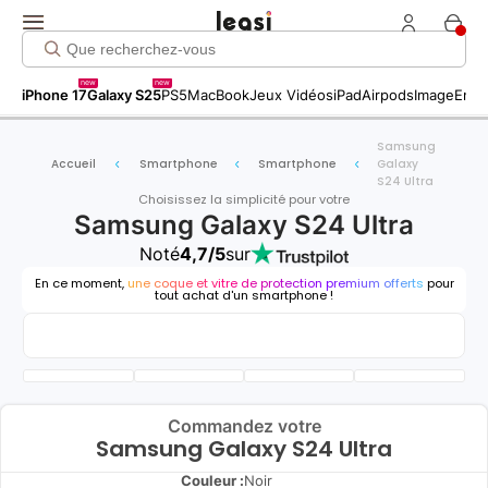
new
new
iPhone 17
Galaxy S25
PS5
MacBook
Jeux Vidéos
iPad
Airpods
Image
Entr
Samsung
Accueil
Smartphone
Smartphone
Galaxy
S24 Ultra
Choisissez la simplicité pour votre
Samsung Galaxy S24 Ultra
Noté
4,7/5
sur
En ce moment,
une coque et vitre de protection premium offerts
pour
tout achat d'un smartphone !
Commandez votre
Samsung Galaxy S24 Ultra
Couleur :
Noir