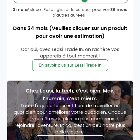
3 mois
Astuce : Faites glisser le curseur pour voir
36 mois
d'autres durées
Dans
24
mois
(Veuillez cliquer sur un produit
pour avoir une estimation)
Car oui, avec Leasi Trade In, on rachète vos
appareils à tout moment !
En savoir plus sur Leasi Trade In
Chez Leasi, la tech, c’est bien. Mais
l’humain, c’est mieux.
Toute l'équipe Leasi est fière de travailler au
quotidien pour améliorer votre quotidien. Chaque
jour, vous êtes de plus en plus nombreux à
rejoindre l’aventure. Et ça, c’est un peu notre plus
belle victoire.