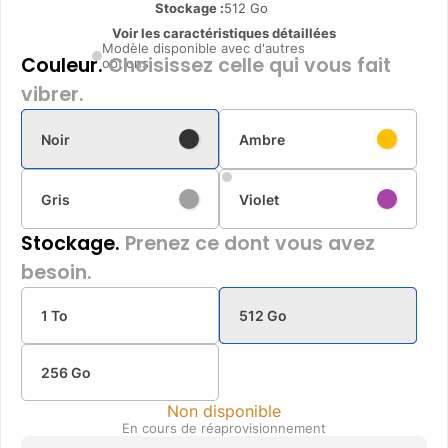
Stockage :
512 Go
Voir les caractéristiques détaillées
Modèle disponible avec d'autres
Couleur.
Choisissez celle qui vous fait
options
vibrer.
Noir
Ambre
Gris
Violet
Stockage.
Prenez ce dont vous avez
besoin.
1 To
512 Go
256 Go
Non disponible
En cours de réaprovisionnement