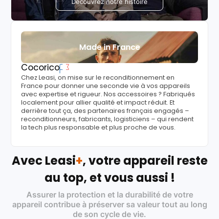
Découvrez notre histoire
Made in France
Cocorico
Chez Leasi, on mise sur le reconditionnement en
France pour donner une seconde vie à vos appareils
avec expertise et rigueur. Nos accessoires ? Fabriqués
localement pour allier qualité et impact réduit. Et
derrière tout ça, des partenaires français engagés –
reconditionneurs, fabricants, logisticiens – qui rendent
la tech plus responsable et plus proche de vous.
Avec Leasi
+
, votre appareil reste
au top, et vous aussi !
Assurer la protection et la durabilité de votre
appareil contribue à préserver sa valeur tout au long
de son cycle de vie.