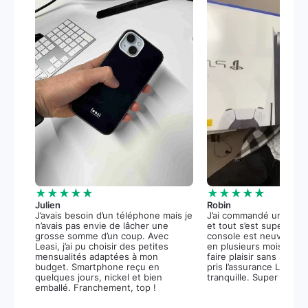
★★★★★
★★★★★
Julien
Robin
J’avais besoin d’un téléphone mais je
J’ai commandé une PS5
n’avais pas envie de lâcher une
et tout s’est super bie
grosse somme d’un coup. Avec
console est neuve, et 
Leasi, j’ai pu choisir des petites
en plusieurs mois m’a 
mensualités adaptées à mon
faire plaisir sans stress.
budget. Smartphone reçu en
pris l’assurance Leasi+
quelques jours, nickel et bien
tranquille. Super expér
emballé. Franchement, top !