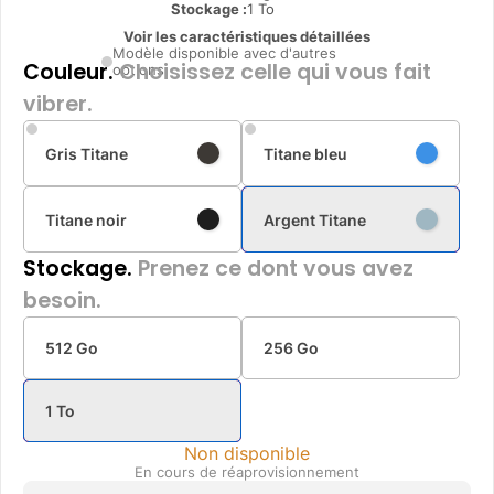
Stockage :
1 To
Voir les caractéristiques détaillées
Modèle disponible avec d'autres
Couleur.
Choisissez celle qui vous fait
options
vibrer.
Gris Titane
Titane bleu
Titane noir
Argent Titane
Stockage.
Prenez ce dont vous avez
besoin.
512 Go
256 Go
1 To
Non disponible
En cours de réaprovisionnement