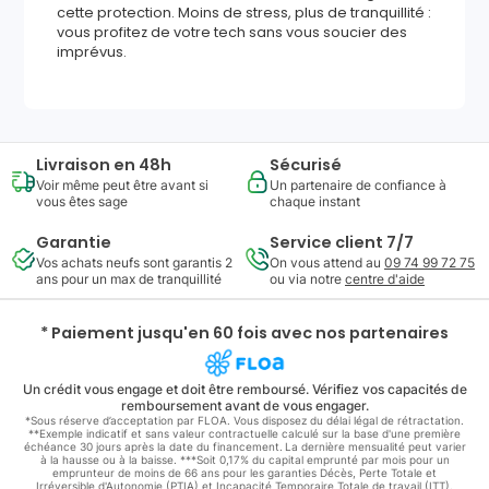
cette protection. Moins de stress, plus de tranquillité :
vous profitez de votre tech sans vous soucier des
imprévus.
Livraison en 48h
Sécurisé
Voir même peut être avant si
Un partenaire de confiance à
vous êtes sage
chaque instant
Garantie
Service client 7/7
Vos achats neufs sont garantis 2
On vous attend au
09 74 99 72 75
ans pour un max de tranquillité
ou via notre
centre d'aide
* Paiement jusqu'en 60 fois avec nos partenaires
Un crédit vous engage et doit être remboursé. Vérifiez vos capacités de
remboursement avant de vous engager.
*Sous réserve d’acceptation par FLOA. Vous disposez du délai légal de rétractation.
**Exemple indicatif et sans valeur contractuelle calculé sur la base d'une première
échéance 30 jours après la date du financement. La dernière mensualité peut varier
à la hausse ou à la baisse. ***Soit 0,17% du capital emprunté par mois pour un
emprunteur de moins de 66 ans pour les garanties Décès, Perte Totale et
Irréversible d'Autonomie (PTIA) et Incapacité Temporaire Totale de travail (ITT).