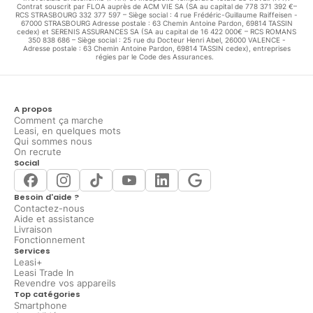
Contrat souscrit par FLOA auprès de ACM VIE SA (SA au capital de 778 371 392 €–
RCS STRASBOURG 332 377 597 – Siège social : 4 rue Frédéric-Guillaume Raiffeisen -
67000 STRASBOURG Adresse postale : 63 Chemin Antoine Pardon, 69814 TASSIN
cedex) et SERENIS ASSURANCES SA (SA au capital de 16 422 000€ – RCS ROMANS
350 838 686 – Siège social : 25 rue du Docteur Henri Abel, 26000 VALENCE -
Adresse postale : 63 Chemin Antoine Pardon, 69814 TASSIN cedex), entreprises
régies par le Code des Assurances.
A propos
Comment ça marche
Leasi, en quelques mots
Qui sommes nous
On recrute
Social
Besoin d'aide ?
Contactez-nous
Aide et assistance
Livraison
Fonctionnement
Services
Leasi+
Leasi Trade In
Revendre vos appareils
Top catégories
Smartphone