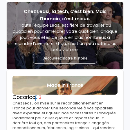
Chez Leasi, la tech, c’est bien. Mais
l’humain, c’est mieux.
Toute l'équipe Leasi est fière de travailler au
quotidien pour améliorer votre quotidien. Chaque
jour, vous êtes de plus en plus nombreux à
rejoindre l’aventure. Et ça, c’est un peu notre plus
belle victoire.
Découvrez notre histoire
Made in France
Cocorico
Chez Leasi, on mise sur le reconditionnement en
France pour donner une seconde vie à vos appareils
avec expertise et rigueur. Nos accessoires ? Fabriqués
localement pour allier qualité et impact réduit. Et
derrière tout ça, des partenaires français engagés –
reconditionneurs, fabricants, logisticiens – qui rendent