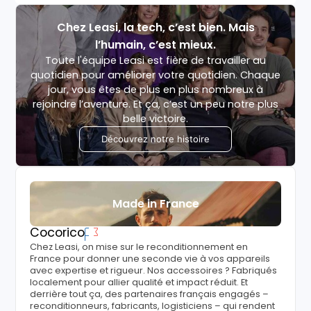
Chez Leasi, la tech, c’est bien. Mais
l’humain, c’est mieux.
Toute l'équipe Leasi est fière de travailler au
quotidien pour améliorer votre quotidien. Chaque
jour, vous êtes de plus en plus nombreux à
rejoindre l’aventure. Et ça, c’est un peu notre plus
belle victoire.
Découvrez notre histoire
Made in France
Cocorico
Chez Leasi, on mise sur le reconditionnement en
France pour donner une seconde vie à vos appareils
avec expertise et rigueur. Nos accessoires ? Fabriqués
localement pour allier qualité et impact réduit. Et
derrière tout ça, des partenaires français engagés –
reconditionneurs, fabricants, logisticiens – qui rendent