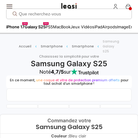
new
new
iPhone 17
Galaxy S25
PS5
MacBook
Jeux Vidéos
iPad
Airpods
Image
Entr
Samsung
Accueil
Smartphone
Smartphone
Galaxy
S25
Choisissez la simplicité pour votre
Samsung Galaxy S25
Noté
4,7/5
sur
En ce moment,
une coque et vitre de protection premium offerts
pour
tout achat d'un smartphone !
Commandez votre
Samsung Galaxy S25
Couleur :
Bleu clair