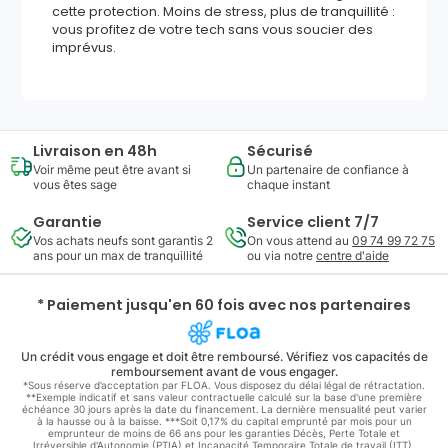
cette protection. Moins de stress, plus de tranquillité :
vous profitez de votre tech sans vous soucier des
imprévus.
Livraison en 48h
Sécurisé
Voir même peut être avant si
Un partenaire de confiance à
vous êtes sage
chaque instant
Garantie
Service client 7/7
Vos achats neufs sont garantis 2
On vous attend au
09 74 99 72 75
ans pour un max de tranquillité
ou via notre
centre d'aide
* Paiement jusqu'en 60 fois avec nos partenaires
Un crédit vous engage et doit être remboursé. Vérifiez vos capacités de
remboursement avant de vous engager.
*Sous réserve d’acceptation par FLOA. Vous disposez du délai légal de rétractation.
**Exemple indicatif et sans valeur contractuelle calculé sur la base d'une première
échéance 30 jours après la date du financement. La dernière mensualité peut varier
à la hausse ou à la baisse. ***Soit 0,17% du capital emprunté par mois pour un
emprunteur de moins de 66 ans pour les garanties Décès, Perte Totale et
Irréversible d'Autonomie (PTIA) et Incapacité Temporaire Totale de travail (ITT).