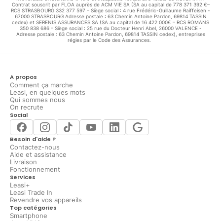
Contrat souscrit par FLOA auprès de ACM VIE SA (SA au capital de 778 371 392 €–
RCS STRASBOURG 332 377 597 – Siège social : 4 rue Frédéric-Guillaume Raiffeisen -
67000 STRASBOURG Adresse postale : 63 Chemin Antoine Pardon, 69814 TASSIN
cedex) et SERENIS ASSURANCES SA (SA au capital de 16 422 000€ – RCS ROMANS
350 838 686 – Siège social : 25 rue du Docteur Henri Abel, 26000 VALENCE -
Adresse postale : 63 Chemin Antoine Pardon, 69814 TASSIN cedex), entreprises
régies par le Code des Assurances.
A propos
Comment ça marche
Leasi, en quelques mots
Qui sommes nous
On recrute
Social
Besoin d'aide ?
Contactez-nous
Aide et assistance
Livraison
Fonctionnement
Services
Leasi+
Leasi Trade In
Revendre vos appareils
Top catégories
Smartphone